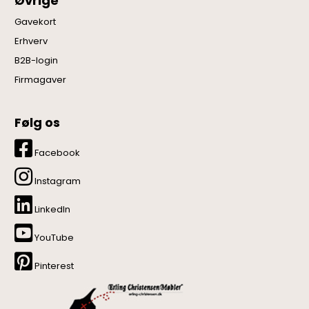
Øvrige
Gavekort
Erhverv
B2B-login
Firmagaver
Følg os
Facebook
Instagram
LinkedIn
YouTube
Pinterest