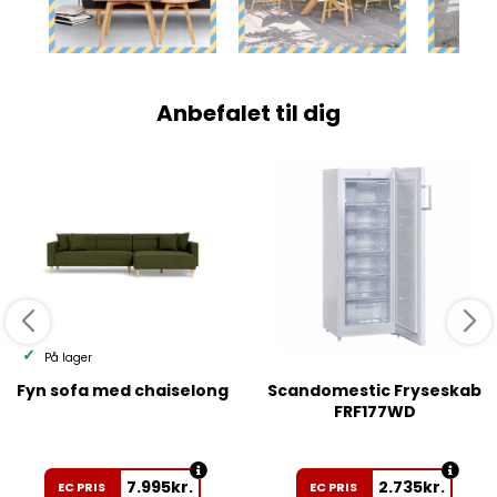
Anbefalet til dig
På lager
Fyn sofa med chaiselong
Scandomestic Fryseskab
FRF177WD
7.995
kr.
2.735
kr.
EC PRIS
EC PRIS