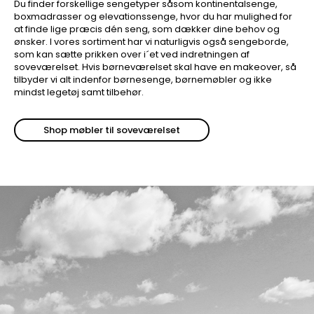
Du finder forskellige sengetyper såsom kontinentalsenge,
boxmadrasser og elevationssenge, hvor du har mulighed for
at finde lige præcis dén seng, som dækker dine behov og
ønsker. I vores sortiment har vi naturligvis også sengeborde,
som kan sætte prikken over i´et ved indretningen af
soveværelset. Hvis børneværelset skal have en makeover, så
tilbyder vi alt indenfor børnesenge, børnemøbler og ikke
mindst legetøj samt tilbehør.
Shop møbler til soveværelset