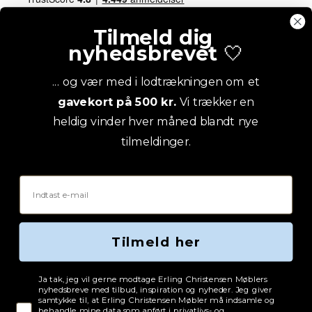
Tilmeld dig
nyhedsbrevet
🤍
... og vær med i lodtrækningen om et
gavekort på 500 kr.
Vi trækker en
heldig vinder hver måned blandt nye
tilmeldinger.
Email
Tilmeld her
Tjekboks samtykke
Ja tak, jeg vil gerne modtage Erling Christensen Møblers
nyhedsbreve med tilbud, inspiration og nyheder. Jeg giver
samtykke til, at Erling Christensen Møbler må indsamle og
behandle mine data som anført i privatlivs- og