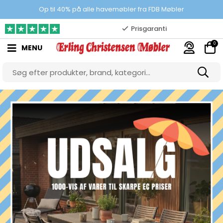
Prisgaranti
Op til 40% på alle havemøbler fra FDB Møbler
10.000 m2 showroom
0
MENU
Gratis & gode parkeringsforhold