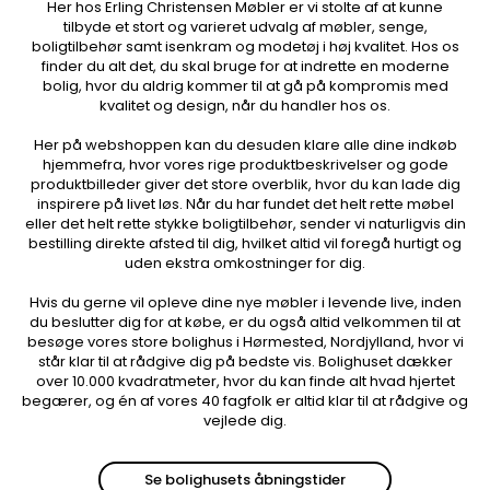
Her hos Erling Christensen Møbler er vi stolte af at kunne
tilbyde et stort og varieret udvalg af møbler, senge,
boligtilbehør samt isenkram og modetøj i høj kvalitet. Hos os
finder du alt det, du skal bruge for at indrette en moderne
bolig, hvor du aldrig kommer til at gå på kompromis med
kvalitet og design, når du handler hos os.
Her på webshoppen kan du desuden klare alle dine indkøb
hjemmefra, hvor vores rige produktbeskrivelser og gode
produktbilleder giver det store overblik, hvor du kan lade dig
inspirere på livet løs. Når du har fundet det helt rette møbel
eller det helt rette stykke boligtilbehør, sender vi naturligvis din
bestilling direkte afsted til dig, hvilket altid vil foregå hurtigt og
uden ekstra omkostninger for dig.
Hvis du gerne vil opleve dine nye møbler i levende live, inden
du beslutter dig for at købe, er du også altid velkommen til at
besøge vores store bolighus i Hørmested, Nordjylland, hvor vi
står klar til at rådgive dig på bedste vis. Bolighuset dækker
over 10.000 kvadratmeter, hvor du kan finde alt hvad hjertet
begærer, og én af vores 40 fagfolk er altid klar til at rådgive og
vejlede dig.
Se bolighusets åbningstider