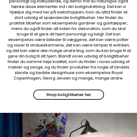
personligt og indbydende, og derfor må du naturligvis også
tænke disse elementer ind i din boligindretning. Det kan vi
hjælpe dig med her på webshoppen, hvor du altid finder et
stort udvalg af spændende boligtilbehør. Her finder du
praktisk tilbehør som eksempelvis gardiner og gulvtæpper,
mens du også finder alt inden for dekoration, som du skal
bruge til at gøre dit hjem personligt og livligt. Det kan
eksempelvis være billeder til væggene, det kan være potter
og vaser til vindueskarmene, det kan være lamper til entréen,
og det kan være alle mulige andre ting, som du kan bruge til at
gøre din bolig til dit hjem. Blandt vores udvalg af boligtilbehør
finder du samme høje kvalitet, som du finder i vores udvalg af
møbler og senge, og du finder produkter fra nogle af landets
største og bedste designhuse som eksempelvis Royal
Copenhagen, Georg Jensen og mange, mange andre.
Shop boligtilbehør her