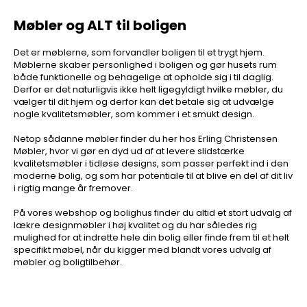
Møbler og ALT til boligen
Det er møblerne, som forvandler boligen til et trygt hjem.
Møblerne skaber personlighed i boligen og gør husets rum
både funktionelle og behagelige at opholde sig i til daglig.
Derfor er det naturligvis ikke helt ligegyldigt hvilke møbler, du
vælger til dit hjem og derfor kan det betale sig at udvælge
nogle kvalitetsmøbler, som kommer i et smukt design.
Netop sådanne møbler finder du her hos Erling Christensen
Møbler, hvor vi gør en dyd ud af at levere slidstærke
kvalitetsmøbler i tidløse designs, som passer perfekt ind i den
moderne bolig, og som har potentiale til at blive en del af dit liv
i rigtig mange år fremover.
På vores webshop og bolighus finder du altid et stort udvalg af
lækre designmøbler i høj kvalitet og du har således rig
mulighed for at indrette hele din bolig eller finde frem til et helt
specifikt møbel, når du kigger med blandt vores udvalg af
møbler og boligtilbehør.