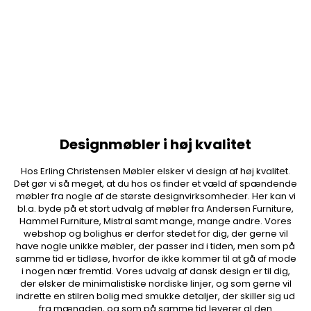
Designmøbler i høj kvalitet
Hos Erling Christensen Møbler elsker vi design af høj kvalitet.
Det gør vi så meget, at du hos os finder et væld af spændende
møbler fra nogle af de største designvirksomheder. Her kan vi
bl.a. byde på et stort udvalg af møbler fra Andersen Furniture,
Hammel Furniture, Mistral samt mange, mange andre. Vores
webshop og bolighus er derfor stedet for dig, der gerne vil
have nogle unikke møbler, der passer ind i tiden, men som på
samme tid er tidløse, hvorfor de ikke kommer til at gå af mode
i nogen nær fremtid. Vores udvalg af dansk design er til dig,
der elsker de minimalistiske nordiske linjer, og som gerne vil
indrette en stilren bolig med smukke detaljer, der skiller sig ud
fra mængden, og som på samme tid leverer al den