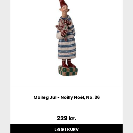
Maileg Jul - Noilly Noël, No. 36
229
kr.
LÆG I KURV