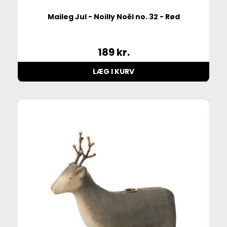
Maileg Jul - Noilly Noël no. 32 - Rød
189
kr.
LÆG I KURV