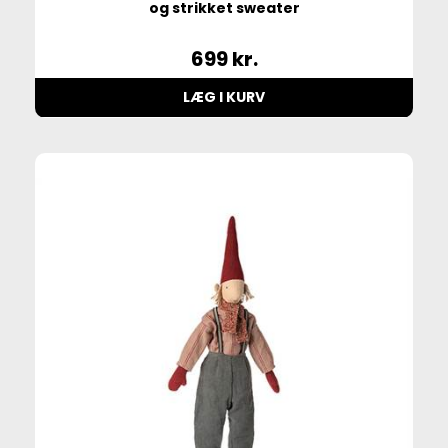
og strikket sweater
699
kr.
LÆG I KURV