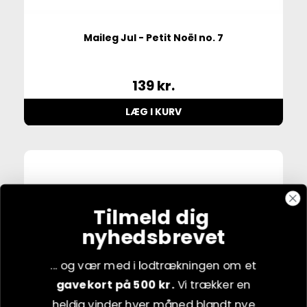
Maileg Jul - Petit Noël no. 7
139
kr.
LÆG I KURV
Tilmeld dig
nyhedsbrevet
... og vær med i lodtrækningen om et
gavekort på 500 kr.
Vi trækker en
heldig vinder hver måned blandt nye