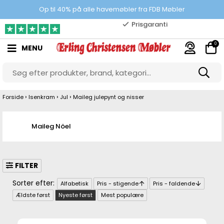
Prisgaranti
Op til 40% på alle havemøbler fra FDB Møbler
10.000 m2 showroom
0
MENU
Gratis & gode parkeringsforhold
›
›
›
Forside
Isenkram
Jul
Maileg julepynt og nisser
Maileg Nöel
FILTER
Alfabetisk
Pris - stigende
Pris - faldende
Ældste først
Nyeste først
Mest populære