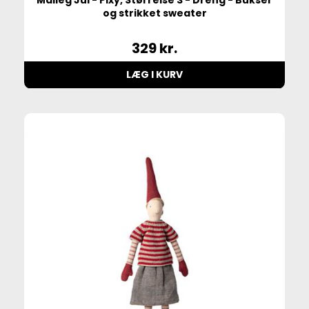
Maileg Jul - Pixy, Størrelse 3 - Dreng - Bukser
og strikket sweater
329
kr.
LÆG I KURV