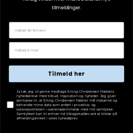
tilmeldinger.
Fornavn
Email
Maileg Jul - Petit Noël no. 6
Tilmeld her
139
kr.
Tjekboks samtykke
Ja tak, jeg vil gerne modtage Erling Christensen Møblers
LÆG I KURV
nyhedsbreve med tilbud, inspiration og nyheder. Jeg giver
samtykke til, at Erling Christensen Møbler må indsamle og
behandle mine data som anført i privatlivs- og
cookiepolitikken i overensstemmelse med mit samtykke.
Samtykket kan til enhver tid tilbagekaldes ved at klikke på
afmeldingslinket i vores nyhedsbrev.