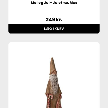
Maileg Jul - Juletræ, Mus
249
kr.
LÆG I KURV