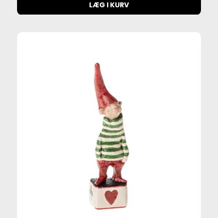
LÆG I KURV