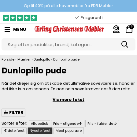
100% danskejet webshop
Op til 40% på alle havemøbler fra FDB Møbler
Prisgaranti
0
MENU
10.000 m2 showroom
Gratis & gode parkeringsforhold
›
›
›
Forside
Mærker
Dunlopillo
Dunlopillo pude
Dunlopillo pude
Når det drejer sig om at skabe det ultimative soveværelse, handler
det ikke kun om sengen. En god nats søvn kræver også den rette
hovedpude. En Dunlopillo-pude er skabt til at levere netop det.
Vis mere tekst
Denne pude er ikke som de andre – den tilbyder en unik støtte og
komfort, der er skræddersyet til dig.
FILTER
Alfabetisk
Pris - stigende
Pris - faldende
Ældste først
Nyeste først
Mest populære