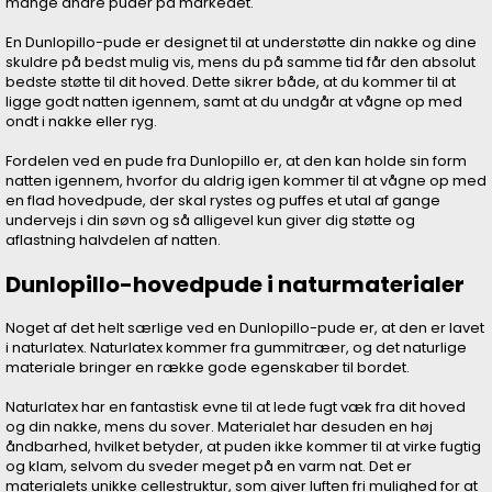
mange andre puder på markedet.
En Dunlopillo-pude er designet til at understøtte din nakke og dine
skuldre på bedst mulig vis, mens du på samme tid får den absolut
bedste støtte til dit hoved. Dette sikrer både, at du kommer til at
ligge godt natten igennem, samt at du undgår at vågne op med
ondt i nakke eller ryg.
Fordelen ved en pude fra Dunlopillo er, at den kan holde sin form
natten igennem, hvorfor du aldrig igen kommer til at vågne op med
en flad hovedpude, der skal rystes og puffes et utal af gange
undervejs i din søvn og så alligevel kun giver dig støtte og
aflastning halvdelen af natten.
Dunlopillo-hovedpude i naturmaterialer
Noget af det helt særlige ved en Dunlopillo-pude er, at den er lavet
i naturlatex. Naturlatex kommer fra gummitræer, og det naturlige
materiale bringer en række gode egenskaber til bordet.
Naturlatex har en fantastisk evne til at lede fugt væk fra dit hoved
og din nakke, mens du sover. Materialet har desuden en høj
åndbarhed, hvilket betyder, at puden ikke kommer til at virke fugtig
og klam, selvom du sveder meget på en varm nat. Det er
materialets unikke cellestruktur, som giver luften fri mulighed for at