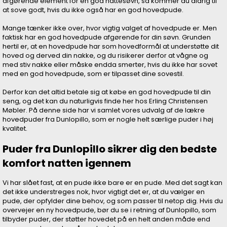
afgørende element for en god nattesøvn, så kommer du aldrig til
at sove godt, hvis du ikke også har en god hovedpude.
Mange tænker ikke over, hvor vigtig valget af hovedpude er. Men
faktisk har en god hovedpude afgørende for din søvn. Grunden
hertil er, at en hovedpude har som hovedformål at understøtte dit
hoved og derved din nakke, og du risikerer derfor at vågne og
med stiv nakke eller måske endda smerter, hvis du ikke har sovet
med en god hovedpude, som er tilpasset dine sovestil.
Derfor kan det altid betale sig at købe en god hovedpude til din
seng, og det kan du naturligvis finde her hos Erling Christensen
Møbler. På denne side har vi samlet vores udvalg af de lækre
hovedpuder fra Dunlopillo, som er nogle helt særlige puder i høj
kvalitet.
Puder fra Dunlopillo sikrer dig den bedste
komfort natten igennem
Vi har slået fast, at en pude ikke bare er en pude. Med det sagt kan
det ikke understreges nok, hvor vigtigt det er, at du vælger en
pude, der opfylder dine behov, og som passer til netop dig. Hvis du
overvejer en ny hovedpude, bør du se i retning af Dunlopillo, som
tilbyder puder, der støtter hovedet på en helt anden måde end