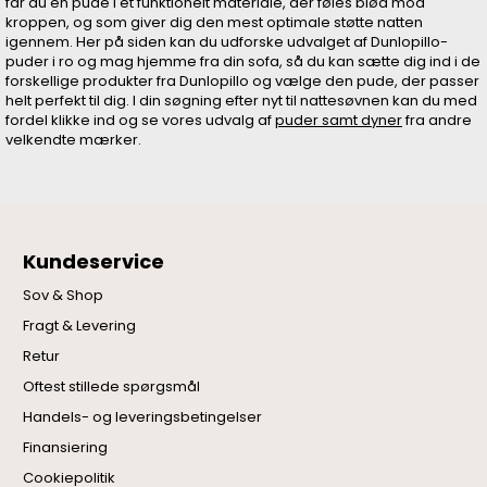
får du en pude i et funktionelt materiale, der føles blød mod
kroppen, og som giver dig den mest optimale støtte natten
igennem. Her på siden kan du udforske udvalget af Dunlopillo-
puder i ro og mag hjemme fra din sofa, så du kan sætte dig ind i de
forskellige produkter fra Dunlopillo og vælge den pude, der passer
helt perfekt til dig. I din søgning efter nyt til nattesøvnen kan du med
fordel klikke ind og se vores udvalg af
puder samt dyner
fra andre
velkendte mærker.
Kundeservice
Sov & Shop
Fragt & Levering
Retur
Oftest stillede spørgsmål
Handels- og leveringsbetingelser
Finansiering
Cookiepolitik