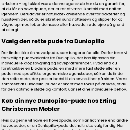
cirkulere – og takket være denne egenskab har du en garanti for,
at du får en hovedpude, der er rar at være i kontakt med natten
igennem. Derudover er naturlatex afvisende over for bakterier og
husstøvmider, så du er sikret en sund nattesøvn og slipper for at
vågne op med løbende næse eller hævede, røde øjne på grund
af allergi.
Vælg den rette pude fra Dunlopillo
Der findes ikke én hovedpude, som fungerer for alle. Derfor fører vi
forskellige pudevarianter fra Dunlopillo, der kan tilpasses din
individuelle kropsbygning og sovepræferencer. Hvad end du
foretrækker en blødere pude, en med mere fast støtte eller en
pude med specifikke ergonomiske egenskaber, så kan du finde
den rette pude, der passer bedst til din søvnstil her på siden. Vores
sortiment af Dunlopillo-puder er skabt med fokus på at sikre, at du
får den optimale støtte og komfort, uanset dine individuelle behov.
Køb din nye Dunlopillo-pude hos Erling
Christensen Møbler
Hvis du gerne vil have en hovedpude, som kan lidt mere end andre
hovedpuder, er en Dunlopillo-pude det helt rette valg for dig. Her