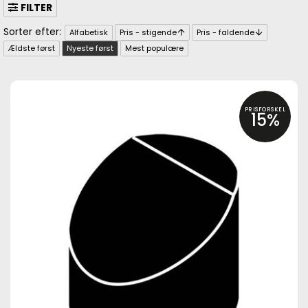
FILTER
Alfabetisk
Pris - stigende
Pris - faldende
Ældste først
Nyeste først
Mest populære
PRISFORSKEL
15%