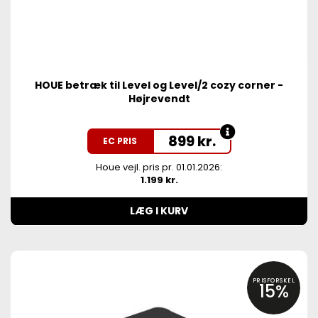
HOUE betræk til Level og Level/2 cozy corner -
Højrevendt
899
kr.
EC PRIS
Houe vejl. pris pr. 01.01.2026:
1.199 kr.
LÆG I KURV
PRISFORSKEL
15%