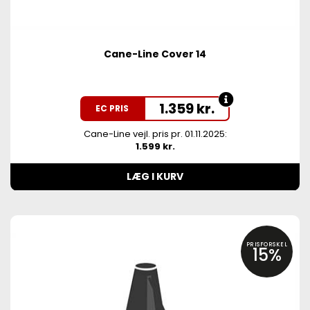
Cane-Line Cover 14
1.359
kr.
EC PRIS
Cane-Line vejl. pris pr. 01.11.2025:
1.599 kr.
LÆG I KURV
PRISFORSKEL
15%