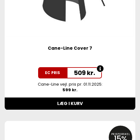
Cane-Line Cover 7
509
kr.
EC PRIS
Cane-Line vejl. pris pr. 01.11.2025:
599 kr.
LÆG I KURV
PRISFORSKEL
15%