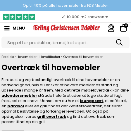
100% danskejet webshop
Op til 40% på alle havemøbler fra FDB Møbler
Prisgaranti
0
MENU
10.000 m2 showroom
Gratis & gode parkeringsforhold
›
›
›
Forside
Havemøbler
Havetilbehør
Overtræk til havemøbler
Overtræk til havemøbler
Et robust og vejrbestandigt overtræk til dine havemøbler er en
nødvendighed, hvis du ønsker at bevare møblernes stand og
udseende i mange år frem. Med det rette møbelovertræk kan dine
udendørsmøbler
stå ude hele året uden at tage skade af fugt,
frost, sol eller snavs. Uanset om du har et
loungesæt
, et cafésæt,
en
parasol
eller en grill, findes der kvalitetsovertræk, der sikrer
optimal beskyttelse og forlænger levetiden. Gå også på
opdagelse i vores
grill overtræk
og find det overtræk som
passer til netop din grill.