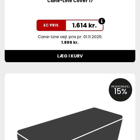
Cane-Line Cover 17
1.614
kr.
EC PRIS
Cane-Line vejl. pris pr. 01.11.2025:
1.899 kr.
LÆG I KURV
PRISFORSKEL
15%