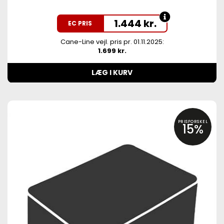
1.444
kr.
EC PRIS
Cane-Line vejl. pris pr. 01.11.2025:
1.699 kr.
LÆG I KURV
PRISFORSKEL
15%