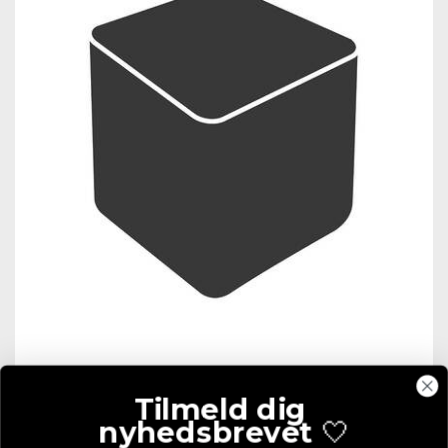
Cane-Line Cover 8
Tilmeld dig
nyhedsbrevet
🤍