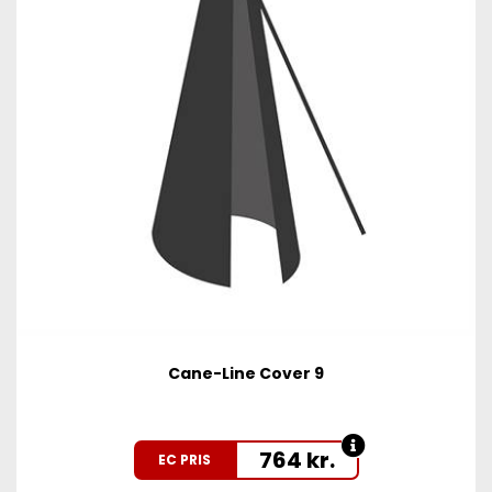
Cane-Line Cover 9
764
kr.
EC PRIS