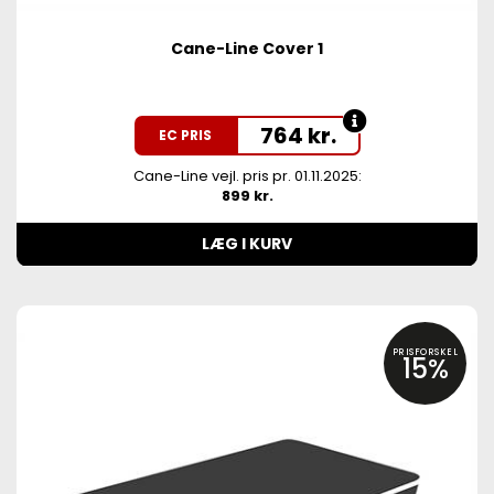
Cane-Line Cover 1
764
kr.
EC PRIS
Cane-Line vejl. pris pr. 01.11.2025:
899 kr.
LÆG I KURV
PRISFORSKEL
15%