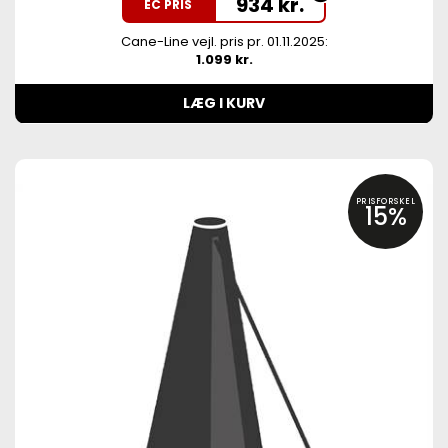
934
kr.
EC PRIS
Cane-Line vejl. pris pr. 01.11.2025:
1.099 kr.
LÆG I KURV
PRISFORSKEL
15%