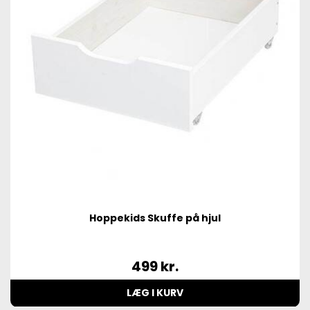
Hoppekids Skuffe på hjul
499
kr.
LÆG I KURV