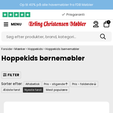
100% danskejet webshop
Op til 40% på alle havemøbler fra FDB Møbler
Prisgaranti
0
MENU
10.000 m2 showroom
Gratis & gode parkeringsforhold
›
›
›
Forside
Mærker
Hoppekids
Hoppekids børnemøbler
Hoppekids børnemøbler
FILTER
Alfabetisk
Pris - stigende
Pris - faldende
Ældste først
Nyeste først
Mest populære