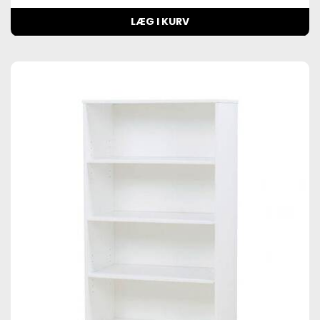
LÆG I KURV