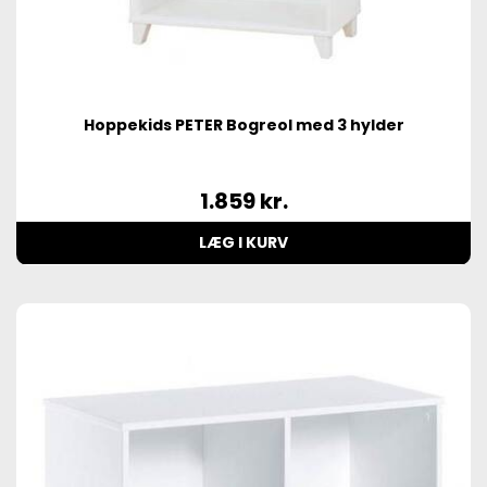
Hoppekids PETER Bogreol med 3 hylder
1.859
kr.
LÆG I KURV