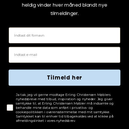
heldig vinder hver måned blandt nye
tilmeldinger.
Fornavn
Email
Tilmeld her
Tjekboks samtykke
Ja tak, jeg vil gerne modtage Erling Christensen Møblers
nyhedsbreve med tilbud, inspiration og nyheder. Jeg giver
samtykke til, at Erling Christensen Møbler må indsamle og
behandle mine data som anført i privatlivs- og
cookiepolitikken i overensstemmelse med mit samtykke.
Samtykket kan til enhver tid tilbagekaldes ved at klikke på
afmeldingslinket i vores nyhedsbrev.