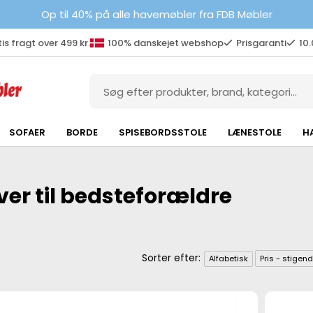
Op til 40% på alle havemøbler fra FDB Møbler
is fragt over 499 kr.
100% danskejet webshop
Prisgaranti
10
SOFAER
BORDE
SPISEBORDSSTOLE
LÆNESTOLE
H
er til bedsteforældre
Alfabetisk
Pris - stigen