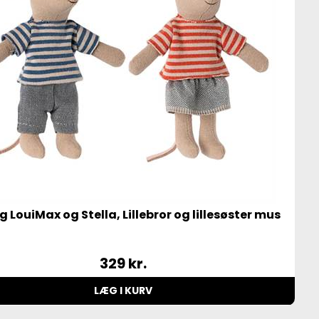
g LouiMax og Stella, Lillebror og lillesøster mus
329
kr.
LÆG I KURV