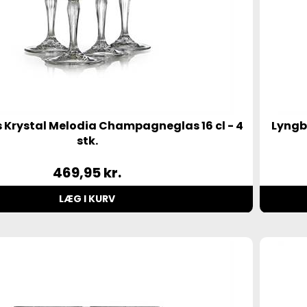
 Krystal Melodia Champagneglas 16 cl - 4
Lyngby
stk.
469,95
kr.
LÆG I KURV