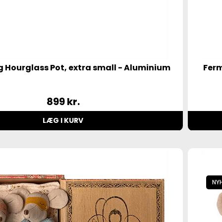
g Hourglass Pot, extra small - Aluminium
Ferm
899
kr.
LÆG I KURV
NY