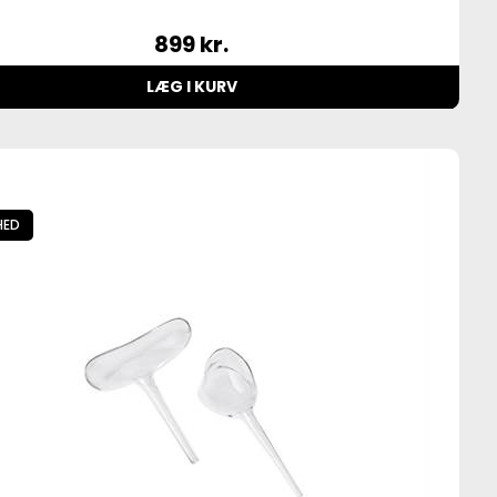
899
kr.
LÆG I KURV
HED