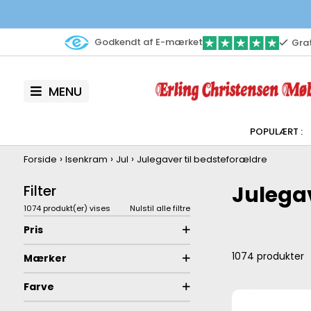
Godkendt af E-mærket
Grat
MENU
›
›
›
Forside
Isenkram
Jul
Julegaver til bedsteforældre
Julegav
Filter
1074 produkt(er) vises
Nulstil alle filtre
Pris
1074
produkter
Mærker
Farve