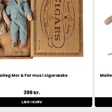
aileg Mor & Far mus i cigaræske
Maile
399
kr.
LÆG I KURV