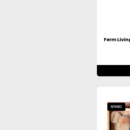
Ferm Livin
NYHED