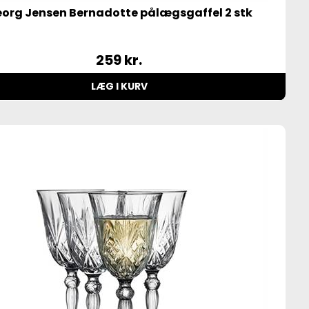
org Jensen Bernadotte pålægsgaffel 2 stk
259
kr.
LÆG I KURV