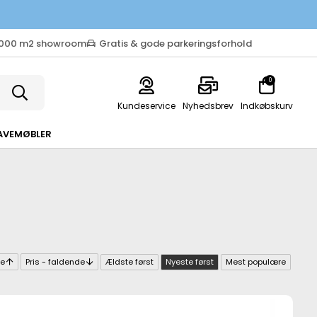
.000 m2 showroom
Gratis & gode parkeringsforhold
0
Kundeservice
Nyhedsbrev
Indkøbskurv
AVEMØBLER
de
Pris - faldende
Ældste først
Nyeste først
Mest populære