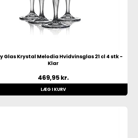
 Glas Krystal Melodia Hvidvinsglas 21 cl 4 stk -
Klar
469,95
kr.
LÆG I KURV