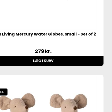
 Living Mercury Water Globes, small - Set of 2
279
kr.
LÆG I KURV
HED