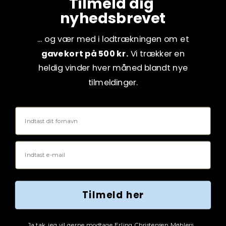
Tilmeld dig
nyhedsbrevet
... og vær med i lodtrækningen om et
gavekort på 500 kr.
Vi trækker en
heldig vinder hver måned blandt nye
tilmeldinger.
Fornavn
Email
Tilmeld her
Tjekboks samtykke
Ja tak, jeg vil gerne modtage Erling Christensen Møblers