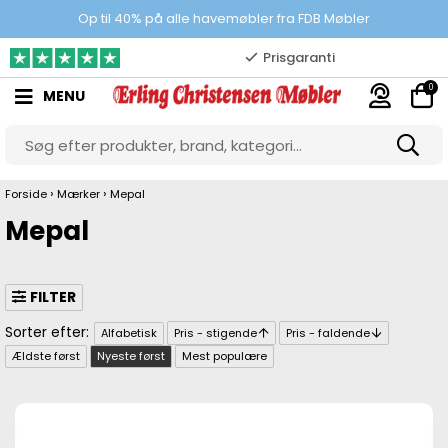
100% danskejet webshop
Op til 40% på alle havemøbler fra FDB Møbler
Prisgaranti
0
MENU
10.000 m2 showroom
Gratis & gode parkeringsforhold
›
›
Forside
Mærker
Mepal
Mepal
FILTER
Alfabetisk
Pris - stigende
Pris - faldende
Ældste først
Nyeste først
Mest populære