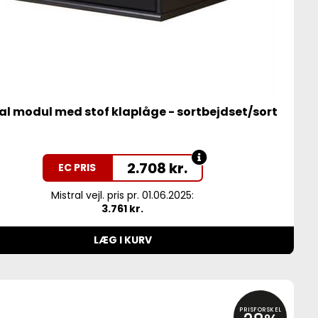
al modul med stof klaplåge - sortbejdset/sort
2.708
kr.
EC PRIS
Mistral vejl. pris pr. 01.06.2025:
3.761 kr.
LÆG I KURV
PRISFORSKEL