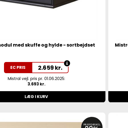
modul med skuffe og hylde - sortbejdset
Mistr
2.659
kr.
EC PRIS
Mistral vejl. pris pr. 01.06.2025:
3.693 kr.
LÆG I KURV
PRISFORSKEL