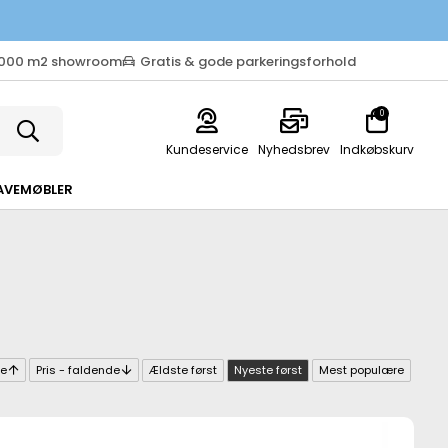
.000 m2 showroom
Gratis & gode parkeringsforhold
0
Kundeservice
Nyhedsbrev
Indkøbskurv
AVEMØBLER
de
Pris - faldende
Ældste først
Nyeste først
Mest populære