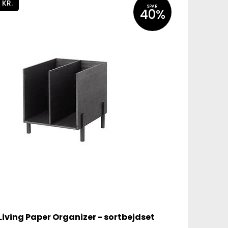
 KR.
SPAR
40%
Living Paper Organizer - sortbejdset