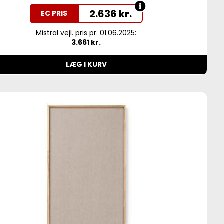
2.636
kr.
EC PRIS
Mistral vejl. pris pr. 01.06.2025:
3.661 kr.
LÆG I KURV