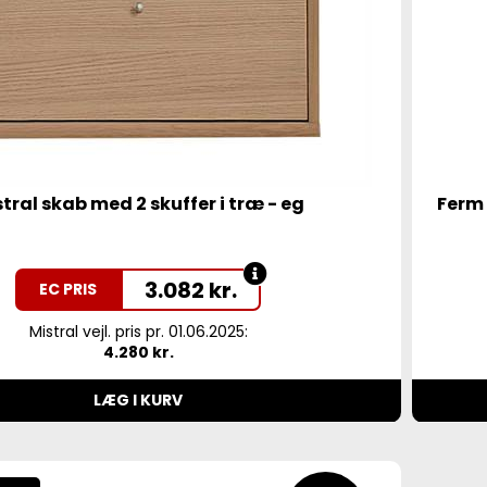
tral skab med 2 skuffer i træ - eg
Ferm 
3.082
kr.
EC PRIS
Mistral vejl. pris pr. 01.06.2025:
4.280 kr.
LÆG I KURV