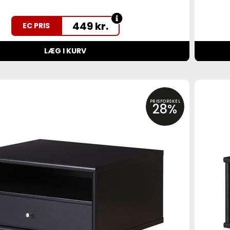
449
kr.
EC PRIS
LÆG I KURV
PRISFORSKEL
28%