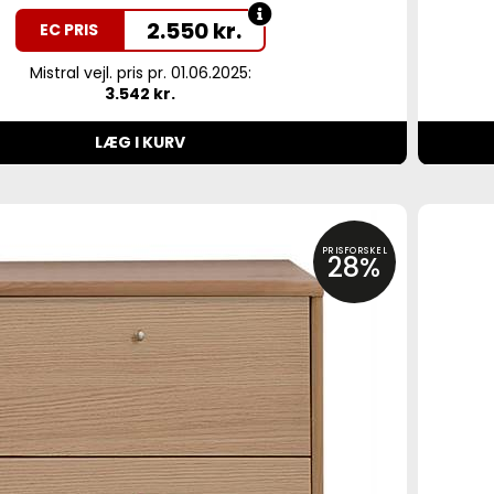
2.550
kr.
EC PRIS
Mistral vejl. pris pr. 01.06.2025:
3.542 kr.
LÆG I KURV
PRISFORSKEL
28%