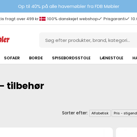
Op til 40% på alle havemøbler fra FDB Møbler
is fragt over 499 kr.
100% danskejet webshop
Prisgaranti
10
SOFAER
BORDE
SPISEBORDSSTOLE
LÆNESTOLE
H
- tilbehør
Alfabetisk
Pris - stigen