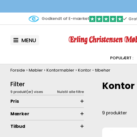
Godkendt af E-mærket
Grat
MENU
›
›
›
Forside
Møbler
Kontormøbler
Kontor - tilbehør
Kontor 
Filter
9 produkt(er) vises
Nulstil alle filtre
Pris
9
produkter
Mærker
Tilbud