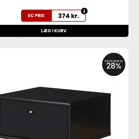
374
kr.
EC PRIS
LÆG I KURV
PRISFORSKEL
28%