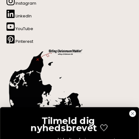
Instagram
LinkedIn
YouTube
Pinterest
Tilmeld dig
nyhedsbrevet
🤍