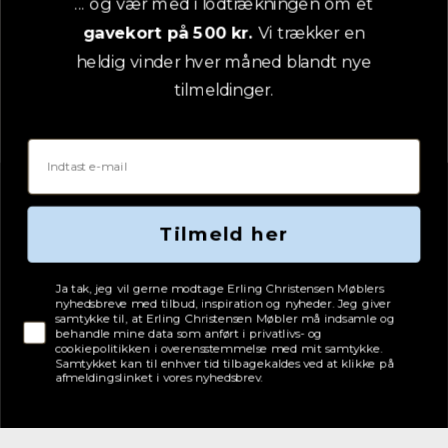
... og vær med i lodtrækningen om et
gavekort på 500 kr.
Vi trækker en
Adresse
heldig vinder hver måned blandt nye
Erling Christensen Møbler A/S
Hørmestedvej 342
tilmeldinger.
9870 Sindal
CVR: 75082517
Email
Tilmeld her
Tjekboks samtykke
Ja tak, jeg vil gerne modtage Erling Christensen Møblers
nyhedsbreve med tilbud, inspiration og nyheder. Jeg giver
samtykke til, at Erling Christensen Møbler må indsamle og
behandle mine data som anført i privatlivs- og
cookiepolitikken i overensstemmelse med mit samtykke.
Samtykket kan til enhver tid tilbagekaldes ved at klikke på
afmeldingslinket i vores nyhedsbrev.