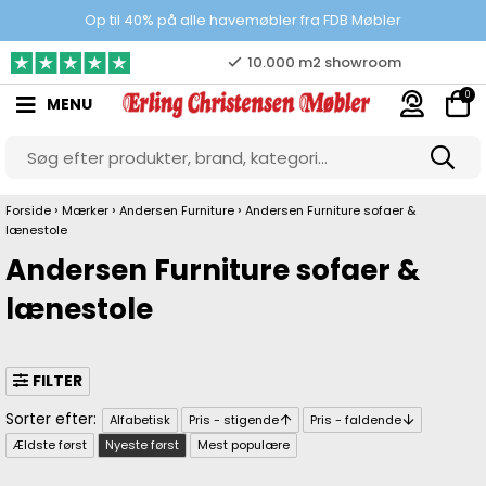
Prisgaranti
Op til 40% på alle havemøbler fra FDB Møbler
10.000 m2 showroom
0
MENU
Gratis & gode parkeringsforhold
›
›
›
Forside
Mærker
Andersen Furniture
Andersen Furniture sofaer &
lænestole
Andersen Furniture sofaer &
lænestole
FILTER
Alfabetisk
Pris - stigende
Pris - faldende
Ældste først
Nyeste først
Mest populære