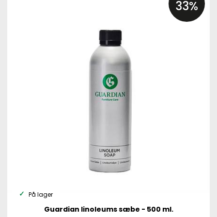
33%
På lager
Guardian linoleums sæbe - 500 ml.