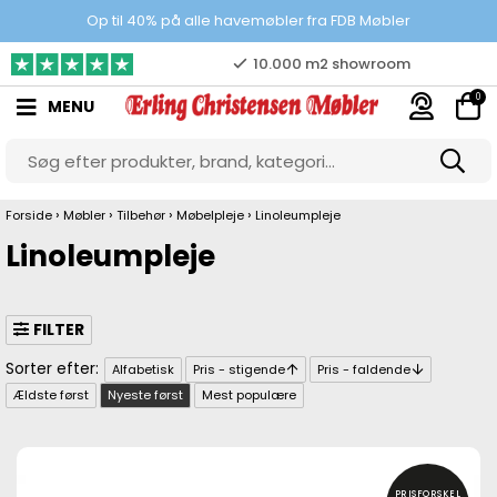
Prisgaranti
Op til 40% på alle havemøbler fra FDB Møbler
10.000 m2 showroom
0
MENU
Gratis & gode parkeringsforhold
›
›
›
›
Forside
Møbler
Tilbehør
Møbelpleje
Linoleumpleje
Linoleumpleje
FILTER
Alfabetisk
Pris - stigende
Pris - faldende
Ældste først
Nyeste først
Mest populære
PRISFORSKEL