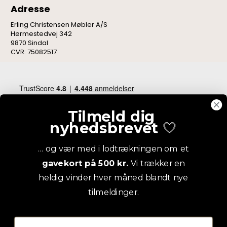
Adresse
Erling Christensen Møbler A/S
Hørmestedvej 342
9870 Sindal
CVR: 75082517
Tilmeld dig
nyhedsbrevet
🤍
... og vær med i lodtrækningen om et
gavekort på 500 kr.
Vi trækker en
heldig vinder hver måned blandt nye
tilmeldinger.
Email