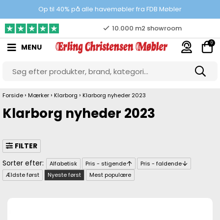
Prisgaranti
Op til 40% på alle havemøbler fra FDB Møbler
10.000 m2 showroom
0
MENU
Gratis & gode parkeringsforhold
›
›
›
Forside
Mærker
Klarborg
Klarborg nyheder 2023
Klarborg nyheder 2023
FILTER
Alfabetisk
Pris - stigende
Pris - faldende
Ældste først
Nyeste først
Mest populære