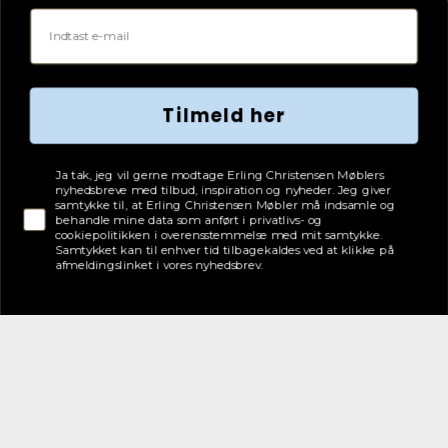
Email
Tilmeld her
Tjekboks samtykke
Ja tak, jeg vil gerne modtage Erling Christensen Møblers
nyhedsbreve med tilbud, inspiration og nyheder. Jeg giver
samtykke til, at Erling Christensen Møbler må indsamle og
behandle mine data som anført i privatlivs- og
cookiepolitikken i overensstemmelse med mit samtykke.
Samtykket kan til enhver tid tilbagekaldes ved at klikke på
afmeldingslinket i vores nyhedsbrev.
Adresse
Erling Christensen Møbler A/S
Hørmestedvej 342
9870 Sindal
CVR: 75082517