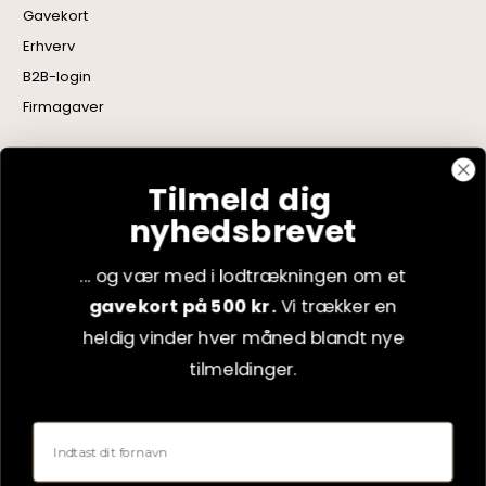
Gavekort
Erhverv
B2B-login
Firmagaver
Følg os
Tilmeld dig
nyhedsbrevet
Facebook
Instagram
... og vær med i lodtrækningen om et
gavekort på 500 kr.
Vi trækker en
LinkedIn
heldig vinder hver måned blandt nye
YouTube
tilmeldinger.
Pinterest
Fornavn