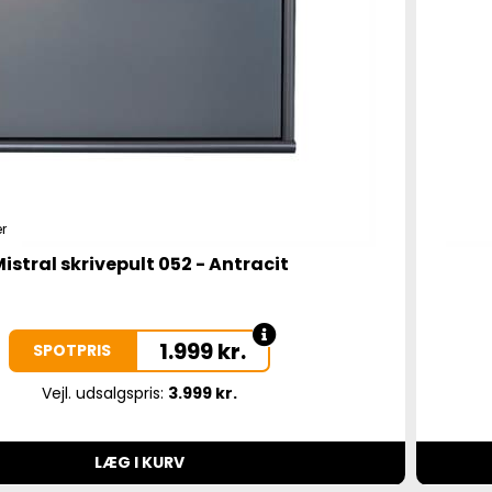
r
istral skrivepult 052 - Antracit
1.999
kr.
SPOTPRIS
Vejl. udsalgspris:
3.999 kr.
LÆG I KURV