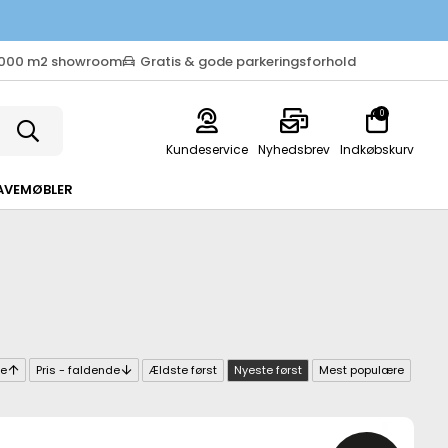
.000 m2 showroom
Gratis & gode parkeringsforhold
0
Kundeservice
Nyhedsbrev
Indkøbskurv
AVEMØBLER
de
Pris - faldende
Ældste først
Nyeste først
Mest populære