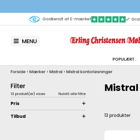
Godkendt af E-mærket
Grat
MENU
›
›
›
Forside
Mærker
Mistral
Mistral kontorløsninger
Mistral
Filter
13 produkt(er) vises
Nulstil alle filtre
Pris
13
produkter
Tilbud