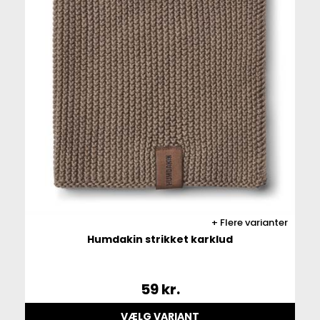
Flere varianter
Humdakin strikket karklud
59
kr.
VÆLG VARIANT