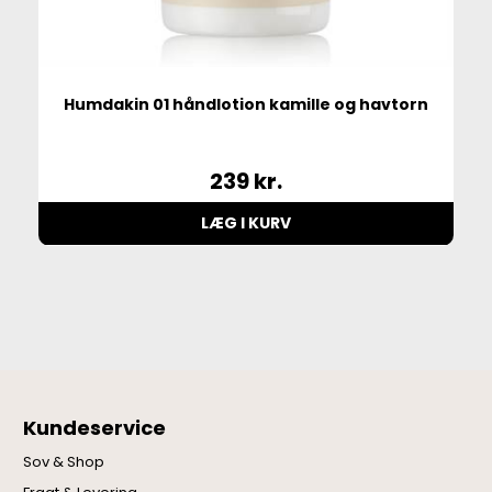
Humdakin 01 håndlotion kamille og havtorn
239
kr.
LÆG I KURV
Kundeservice
Sov & Shop