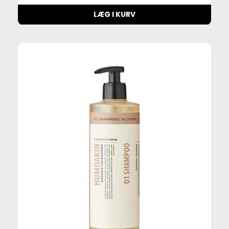
LÆG I KURV