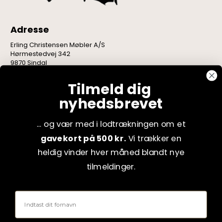
Adresse
Erling Christensen Møbler A/S
Hørmestedvej 342
9870 Sindal
CVR: 75082517
Tilmeld dig
nyhedsbrevet
... og vær med i lodtrækningen om et
gavekort på 500 kr.
Vi trækker en
heldig vinder hver måned blandt nye
tilmeldinger.
Fornavn