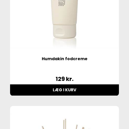
Humdakin fodcreme
129
kr.
LÆG I KURV