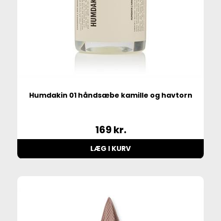
Humdakin 01 håndsæbe kamille og havtorn
169
kr.
LÆG I KURV