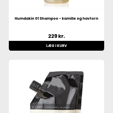
Humdakin 01 Shampoo - kamille og havtorn
229
kr.
LÆG I KURV