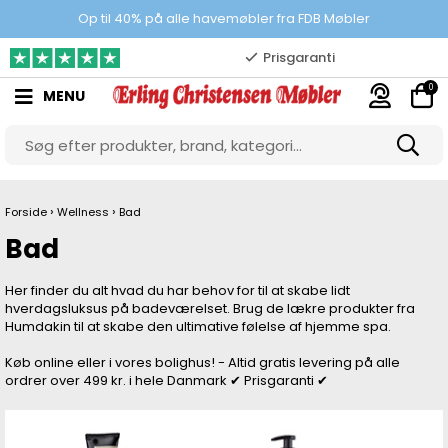
Prisgaranti
Op til 40% på alle havemøbler fra FDB Møbler
10.000 m2 showroom
0
MENU
Gratis & gode parkeringsforhold
›
›
Forside
Wellness
Bad
Bad
Her finder du alt hvad du har behov for til at skabe lidt
hverdagsluksus på badeværelset. Brug de lækre produkter fra
Humdakin til at skabe den ultimative følelse af hjemme spa.
Køb online eller i vores bolighus! - Altid gratis levering på alle
ordrer over 499 kr. i hele Danmark ✔ Prisgaranti ✔