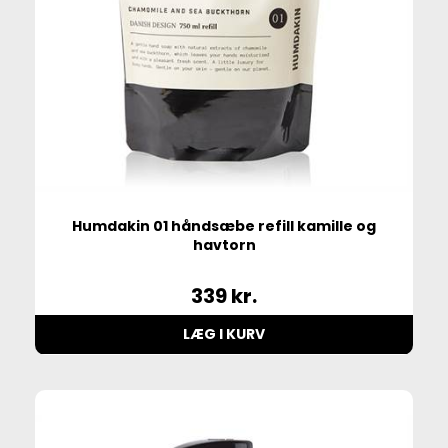
Humdakin 01 håndsæbe refill kamille og
havtorn
339
kr.
LÆG I KURV