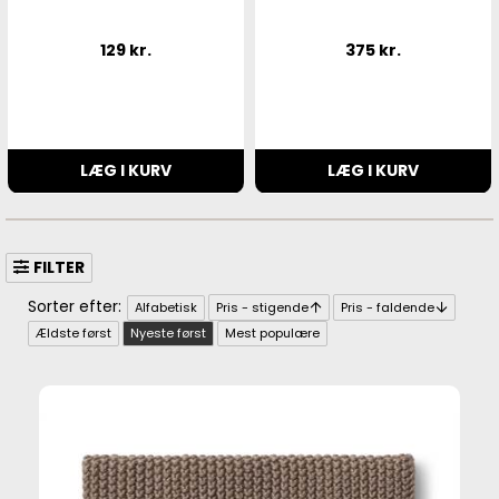
129
kr.
375
kr.
LÆG I KURV
LÆG I KURV
FILTER
Alfabetisk
Pris - stigende
Pris - faldende
Ældste først
Nyeste først
Mest populære