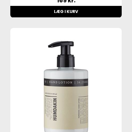
169
kr.
LÆG I KURV