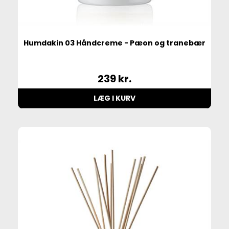
Humdakin 03 Håndcreme - Pæon og tranebær
239
kr.
LÆG I KURV