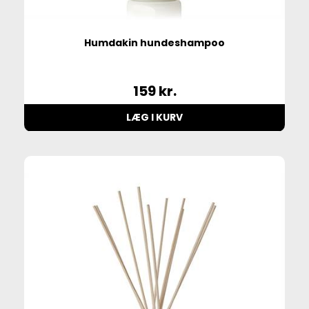
Humdakin hundeshampoo
159
kr.
LÆG I KURV