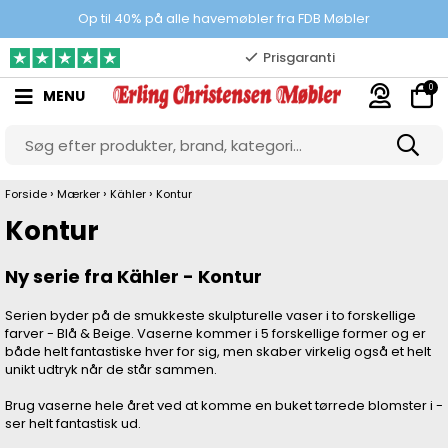
100% danskejet webshop
Op til 40% på alle havemøbler fra FDB Møbler
Prisgaranti
0
MENU
10.000 m2 showroom
Gratis & gode parkeringsforhold
›
›
›
Forside
Mærker
Kähler
Kontur
Kontur
Ny serie fra Kähler - Kontur
Serien byder på de smukkeste skulpturelle vaser i to forskellige
farver - Blå & Beige. Vaserne kommer i 5 forskellige former og er
både helt fantastiske hver for sig, men skaber virkelig også et helt
unikt udtryk når de står sammen.
Brug vaserne hele året ved at komme en buket tørrede blomster i -
ser helt fantastisk ud.