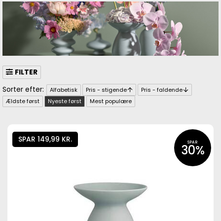
FILTER
Alfabetisk
Pris - stigende
Pris - faldende
Ældste først
Nyeste først
Mest populære
SPAR 149,99 KR.
SPAR
30%