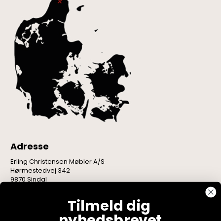
Adresse
Erling Christensen Møbler A/S
Hørmestedvej 342
9870 Sindal
CVR: 75082517
Tilmeld dig
nyhedsbrevet