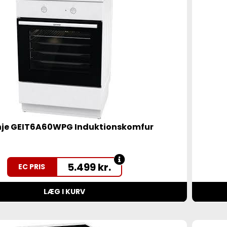
nje GEIT6A60WPG Induktionskomfur
5.499
kr.
EC PRIS
LÆG I KURV