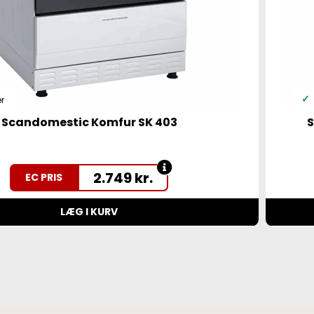
r
Scandomestic Komfur SK 403
S
2.749
kr.
EC PRIS
LÆG I KURV