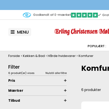
Godkendt af E-mærket
Grat
MENU
›
›
›
Forside
Køkken & Bad
Hårde hvidevarer
Komfurer
Komfur
Filter
6 produkt(er) vises
Nulstil alle filtre
Pris
6
produkter
Mærker
Tilbud