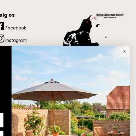
ølg os
Facebook
Instagram
LinkedIn
YouTube
Pinterest
Adresse
Erling Christensen Møbler A/S
Hørmestedvej 342
9870 Sindal
CVR: 75082517