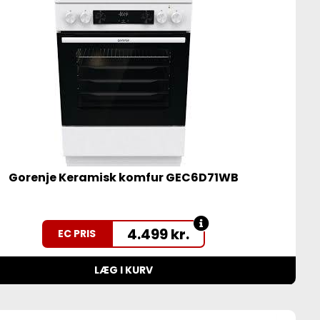
Gorenje Keramisk komfur GEC6D71WB
4.499
kr.
EC PRIS
LÆG I KURV