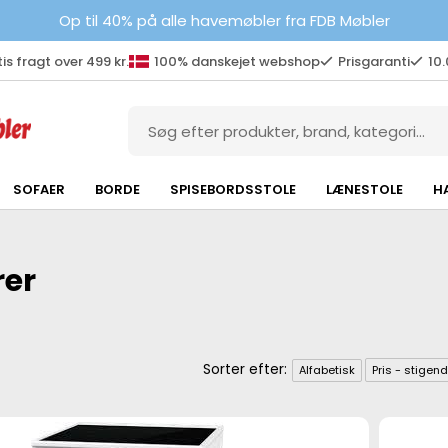
Op til 40% på alle havemøbler fra FDB Møbler
is fragt over 499 kr.
100% danskejet webshop
Prisgaranti
10
SOFAER
BORDE
SPISEBORDSSTOLE
LÆNESTOLE
H
er
Alfabetisk
Pris - stigen