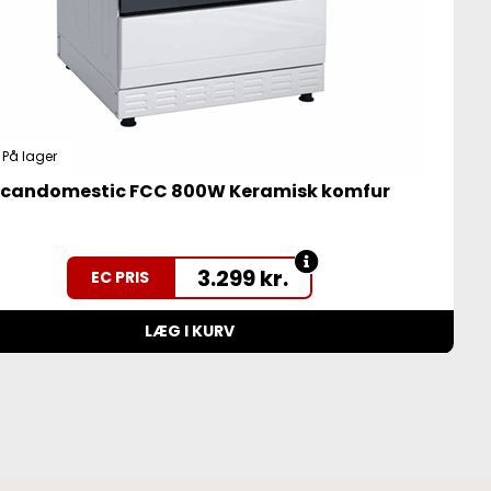
På lager
candomestic FCC 800W Keramisk komfur
3.299
kr.
EC PRIS
LÆG I KURV