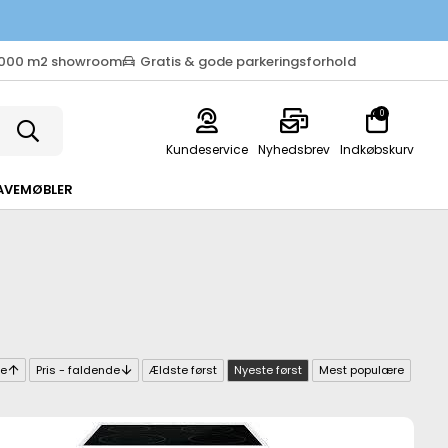
.000 m2 showroom
Gratis & gode parkeringsforhold
0
Kundeservice
Nyhedsbrev
Indkøbskurv
AVEMØBLER
de
Pris - faldende
Ældste først
Nyeste først
Mest populære