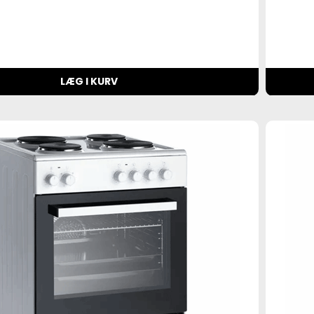
LÆG I KURV