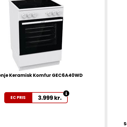
enje Keramisk Komfur GEC6A40WD
3.999
kr.
EC PRIS
S