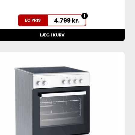
4.799
kr.
EC PRIS
LÆG I KURV