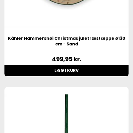
Kähler Hammershøi Christmas juletræstæppe ø130
cm - Sand
499,95
kr.
LÆG I KURV