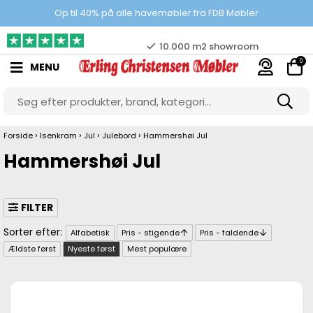
100% danskejet webshop
Op til 40% på alle havemøbler fra FDB Møbler
Prisgaranti
0
MENU
10.000 m2 showroom
Gratis & gode parkeringsforhold
›
›
›
›
Forside
Isenkram
Jul
Julebord
Hammershøi Jul
Hammershøi Jul
FILTER
Alfabetisk
Pris - stigende
Pris - faldende
Ældste først
Nyeste først
Mest populære