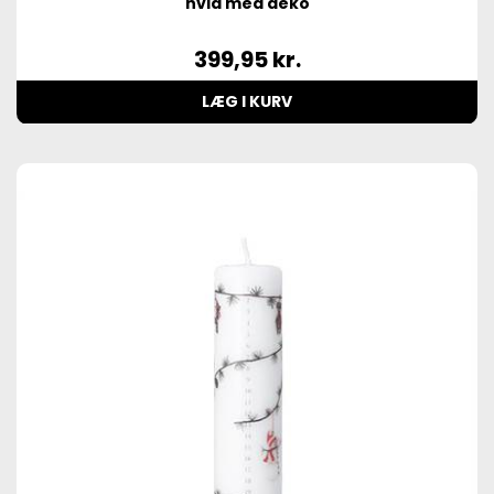
hvid med deko
399,95
kr.
LÆG I KURV