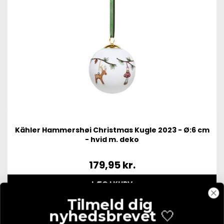
Kähler Hammershøi Christmas Kugle 2023 - Ø:6 cm
- hvid m. deko
179,95
kr.
LÆG I KURV
Tilmeld dig
nyhedsbrevet
🤍