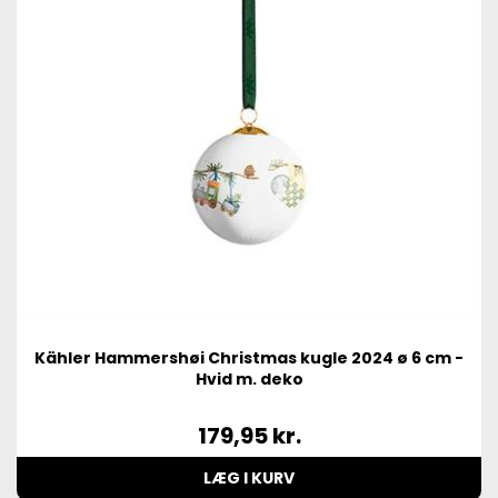
Kähler Hammershøi Christmas kugle 2024 ø 6 cm -
Hvid m. deko
179,95
kr.
LÆG I KURV