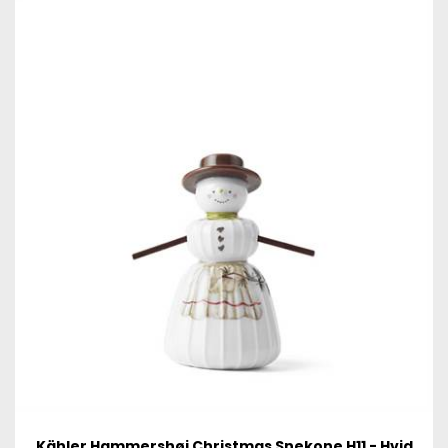
Kähler Hammershøi Christmas Snekone H11 - Hvid