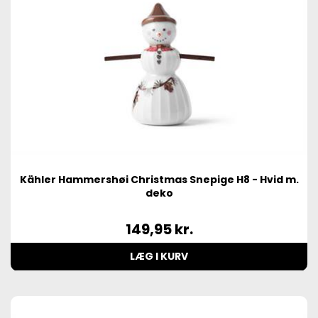
Kähler Hammershøi Christmas Snepige H8 - Hvid m.
deko
149,95
kr.
LÆG I KURV