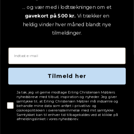
... og vær med i lodtrækningen om et
gavekort på 500 kr.
Vi trækker en
heldig vinder hver måned blandt nye
tilmeldinger.
Email
Tilmeld her
Tjekboks samtykke
Ja tak, jeg vil gerne modtage Erling Christensen Møblers
nyhedsbreve med tilbud, inspiration og nyheder. Jeg giver
samtykke til, at Erling Christensen Møbler må indsamle og
behandle mine data som anført i privatlivs- og
cookiepolitikken i overensstemmelse med mit samtykke.
Samtykket kan til enhver tid tilbagekaldes ved at klikke på
afmeldingslinket i vores nyhedsbrev.