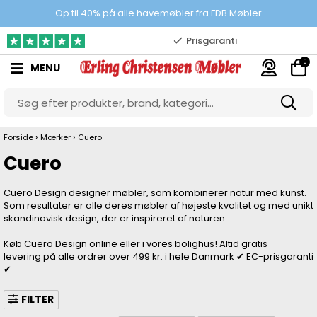
100% danskejet webshop
Op til 40% på alle havemøbler fra FDB Møbler
Prisgaranti
0
MENU
10.000 m2 showroom
Gratis & gode parkeringsforhold
›
›
Forside
Mærker
Cuero
Cuero
Cuero Design designer møbler, som kombinerer natur med kunst.
Som resultater er alle deres møbler af højeste kvalitet og med unikt
skandinavisk design, der er inspireret af naturen.
Køb Cuero Design online eller i vores bolighus! Altid gratis
levering på alle ordrer over 499 kr. i hele Danmark ✔ EC-prisgaranti
✔
FILTER