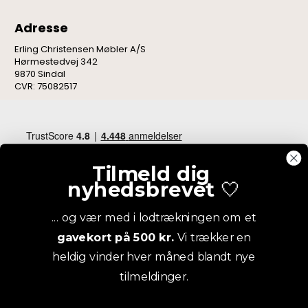
Adresse
Erling Christensen Møbler A/S
Hørmestedvej 342
9870 Sindal
CVR: 75082517
Tilmeld dig
nyhedsbrevet
🤍
... og vær med i lodtrækningen om et
gavekort på 500 kr.
Vi trækker en
heldig vinder hver måned blandt nye
tilmeldinger.