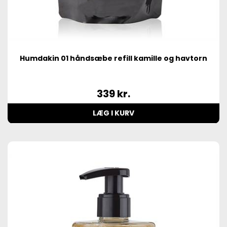
Humdakin 01 håndsæbe refill kamille og havtorn
339
kr.
LÆG I KURV