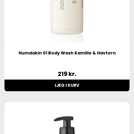
Humdakin 01 Body Wash Kamille & Havtorn
219
kr.
LÆG I KURV