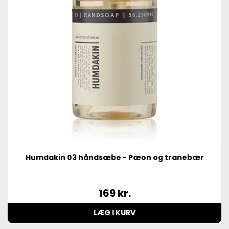
Humdakin 03 håndsæbe - Pæon og tranebær
169
kr.
LÆG I KURV