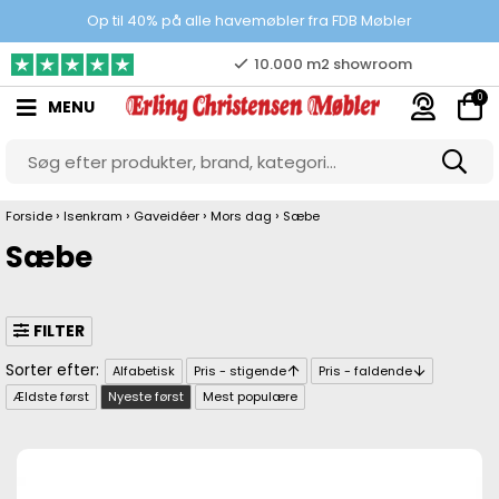
Prisgaranti
Op til 40% på alle havemøbler fra FDB Møbler
10.000 m2 showroom
0
MENU
Gratis & gode parkeringsforhold
›
›
›
›
Forside
Isenkram
Gaveidéer
Mors dag
Sæbe
Sæbe
FILTER
Alfabetisk
Pris - stigende
Pris - faldende
Ældste først
Nyeste først
Mest populære