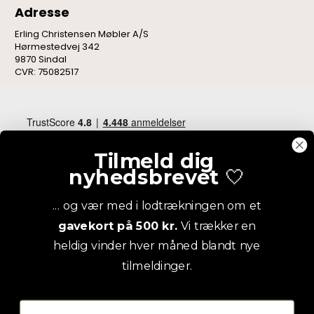
Adresse
Erling Christensen Møbler A/S
Hørmestedvej 342
9870 Sindal
CVR: 75082517
Tilmeld dig
nyhedsbrevet
🤍
... og vær med i lodtrækningen om et
gavekort på 500 kr.
Vi trækker en
heldig vinder hver måned blandt nye
tilmeldinger.
Email