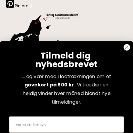
Pinterest
Tilmeld dig
nyhedsbrevet
... og vær med i lodtrækningen om et
gavekort på 500 kr.
Vi trækker en
heldig vinder hver måned blandt nye
tilmeldinger.
Adresse
Fornavn
Erling Christensen Møbler A/S
Hørmestedvej 342
9870 Sindal