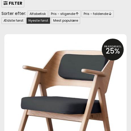
FILTER
Alfabetisk
Pris - stigende
Pris - faldende
Ældste først
Nyeste først
Mest populære
PRISFORSKEL
25%