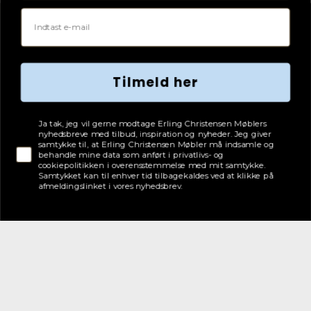
CVR: 75082517
Email
Tilmeld her
Tjekboks samtykke
Ja tak, jeg vil gerne modtage Erling Christensen Møblers
nyhedsbreve med tilbud, inspiration og nyheder. Jeg giver
samtykke til, at Erling Christensen Møbler må indsamle og
behandle mine data som anført i privatlivs- og
cookiepolitikken i overensstemmelse med mit samtykke.
Samtykket kan til enhver tid tilbagekaldes ved at klikke på
afmeldingslinket i vores nyhedsbrev.