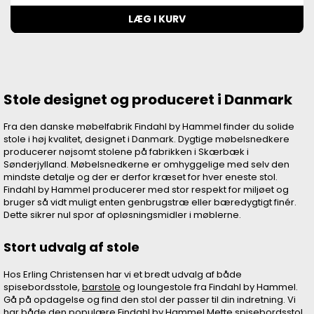
LÆG I KURV
Stole designet og produceret i Danmark
Fra den danske møbelfabrik Findahl by Hammel finder du solide
stole i høj kvalitet, designet i Danmark. Dygtige møbelsnedkere
producerer nøjsomt stolene på fabrikken i Skærbæk i
Sønderjylland. Møbelsnedkerne er omhyggelige med selv den
mindste detalje og der er derfor kræset for hver eneste stol.
Findahl by Hammel producerer med stor respekt for miljøet og
bruger så vidt muligt enten genbrugstræ eller bæredygtigt finér.
Dette sikrer nul spor af opløsningsmidler i møblerne.
Stort udvalg af stole
Hos Erling Christensen har vi et bredt udvalg af både
spisebordsstole,
barstole
og loungestole fra Findahl by Hammel.
Gå på opdagelse og find den stol der passer til din indretning. Vi
har både den populære Findahl by Hammel Mette spisebordsstol,