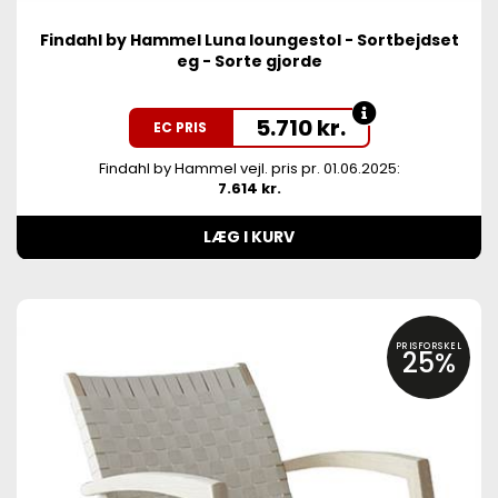
Findahl by Hammel Luna loungestol - Sortbejdset
eg - Sorte gjorde
5.710
kr.
EC PRIS
Findahl by Hammel vejl. pris pr. 01.06.2025:
7.614 kr.
LÆG I KURV
PRISFORSKEL
25%