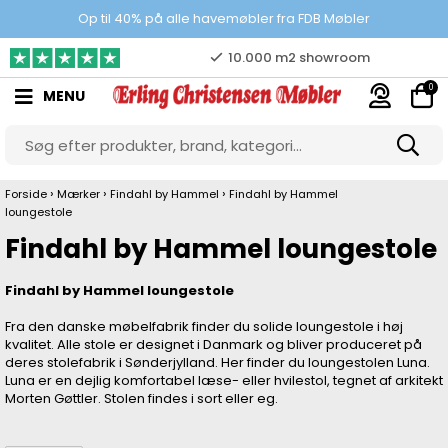
Prisgaranti
Op til 40% på alle havemøbler fra FDB Møbler
10.000 m2 showroom
0
MENU
Gratis & gode parkeringsforhold
›
›
›
Forside
Mærker
Findahl by Hammel
Findahl by Hammel
loungestole
Findahl by Hammel loungestole
Findahl by Hammel loungestole
Fra den danske møbelfabrik finder du solide loungestole i høj
kvalitet. Alle stole er designet i Danmark og bliver produceret på
deres stolefabrik i Sønderjylland. Her finder du loungestolen Luna.
Luna er en dejlig komfortabel læse- eller hvilestol, tegnet af arkitekt
Morten Gøttler. Stolen findes i sort eller eg.