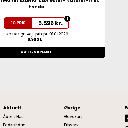
 Monet Exterior Lænestol - Naturel - inkl.
hynde
5.596
kr.
EC PRIS
Sika Design vejl. pris pr. 01.01.2026:
6.995 kr.
VÆLG VARIANT
Aktuelt
Øvrige
F
Åbent Hus
Gavekort
Fødselsdag
Erhverv