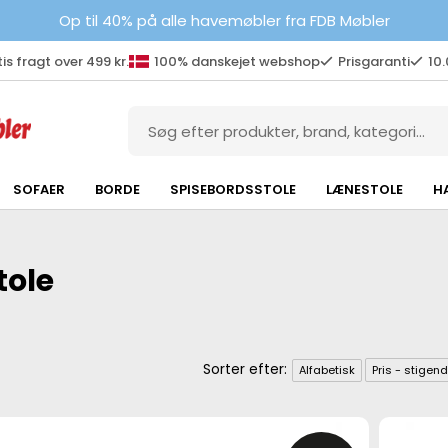
Op til 40% på alle havemøbler fra FDB Møbler
is fragt over 499 kr.
100% danskejet webshop
Prisgaranti
10
SOFAER
BORDE
SPISEBORDSSTOLE
LÆNESTOLE
H
tole
Alfabetisk
Pris - stigen