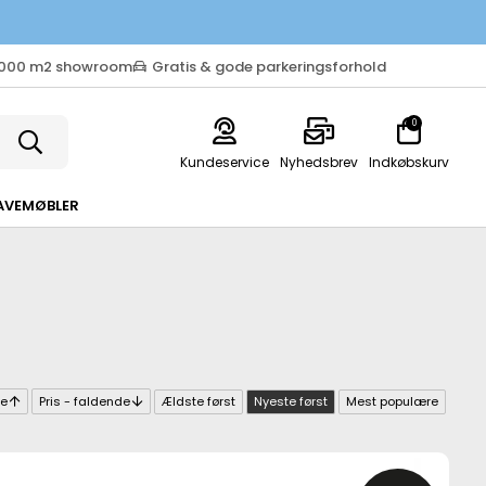
.000 m2 showroom
Gratis & gode parkeringsforhold
0
Kundeservice
Nyhedsbrev
Indkøbskurv
AVEMØBLER
de
Pris - faldende
Ældste først
Nyeste først
Mest populære