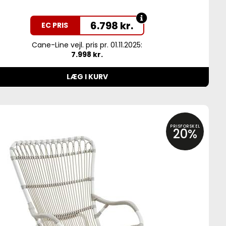
6.798
kr.
EC PRIS
Cane-Line vejl. pris pr. 01.11.2025:
7.998 kr.
LÆG I KURV
PRISFORSKEL
20%