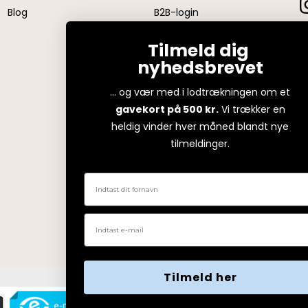
Blog
B2B-login
Firmagaver
Tilmeld dig
nyhedsbrevet
... og vær med i lodtrækningen om et
gavekort på 500 kr.
Vi trækker en
heldig vinder hver måned blandt nye
tilmeldinger.
Fornavn
Email
Tilmeld her