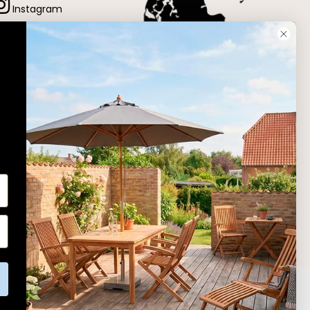
Instagram
LinkedIn
YouTube
Pinterest
Adresse
Erling Christensen Møbler A/S
Hørmestedvej 342
9870 Sindal
CVR: 75082517