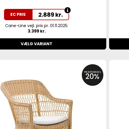
2.889
kr.
EC PRIS
Cane-Line vejl. pris pr. 01.11.2025:
3.399 kr.
VÆLG VARIANT
PRISFORSKEL
20%