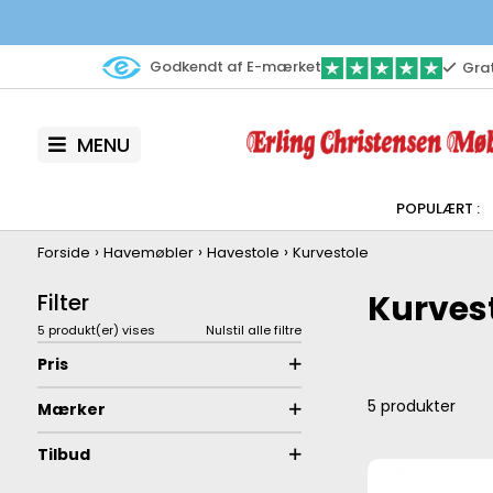
Godkendt af E-mærket
Grat
MENU
›
›
›
Forside
Havemøbler
Havestole
Kurvestole
Kurves
Filter
5 produkt(er) vises
Nulstil alle filtre
Pris
5
produkter
Mærker
Tilbud