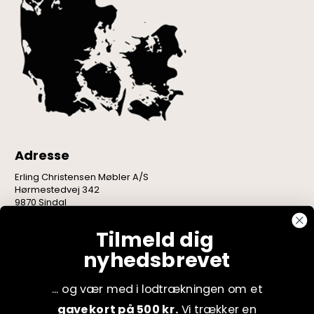
Adresse
Erling Christensen Møbler A/S
Hørmestedvej 342
9870 Sindal
CVR: 75082517
Tilmeld dig
nyhedsbrevet
... og vær med i lodtrækningen om et
gavekort på 500 kr.
Vi trækker en