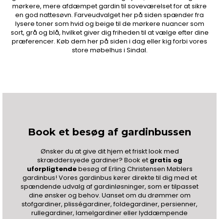
mørkere, mere afdæmpet gardin til soveværelset for at sikre
en god nattesøvn. Farveudvalget her på siden spænder fra
lysere toner som hvid og beige til de mørkere nuancer som
sort, grå og blå, hvilket giver dig friheden til at vælge efter dine
præferencer. Køb dem her på siden i dag eller kig forbi vores
store møbelhus i Sindal.
Book et besøg af gardinbussen
Ønsker du at give dit hjem et friskt look med
skræddersyede gardiner? Book et
gratis og
uforpligtende
besøg af Erling Christensen Møblers
gardinbus! Vores gardinbus kører direkte til dig med et
spændende udvalg af gardinløsninger, som er tilpasset
dine ønsker og behov. Uanset om du drømmer om
stofgardiner, plisségardiner, foldegardiner, persienner,
rullegardiner, lamelgardiner eller lyddæmpende