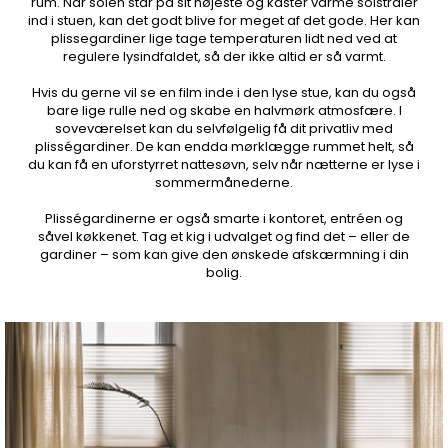
rum. Når solen står på sit højeste og kaster varme solstråler
ind i stuen, kan det godt blive for meget af det gode. Her kan
plissegardiner lige tage temperaturen lidt ned ved at
regulere lysindfaldet, så der ikke altid er så varmt.
Hvis du gerne vil se en film inde i den lyse stue, kan du også
bare lige rulle ned og skabe en halvmørk atmosfære. I
soveværelset kan du selvfølgelig få dit privatliv med
plisségardiner. De kan endda mørklægge rummet helt, så
du kan få en uforstyrret nattesøvn, selv når nætterne er lyse i
sommermånederne.
Plisségardinerne er også smarte i kontoret, entréen og
såvel køkkenet. Tag et kig i udvalget og find det – eller de
gardiner – som kan give den ønskede afskærmning i din
bolig.