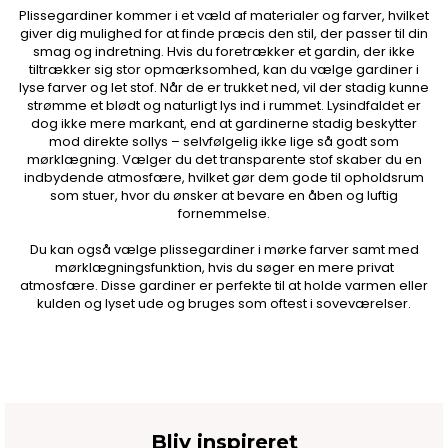
Plissegardiner kommer i et væld af materialer og farver, hvilket
giver dig mulighed for at finde præcis den stil, der passer til din
smag og indretning. Hvis du foretrækker et gardin, der ikke
tiltrækker sig stor opmærksomhed, kan du vælge gardiner i
lyse farver og let stof. Når de er trukket ned, vil der stadig kunne
strømme et blødt og naturligt lys ind i rummet. Lysindfaldet er
dog ikke mere markant, end at gardinerne stadig beskytter
mod direkte sollys – selvfølgelig ikke lige så godt som
mørklægning. Vælger du det transparente stof skaber du en
indbydende atmosfære, hvilket gør dem gode til opholdsrum
som stuer, hvor du ønsker at bevare en åben og luftig
fornemmelse.
Du kan også vælge plissegardiner i mørke farver samt med
mørklægningsfunktion, hvis du søger en mere privat
atmosfære. Disse gardiner er perfekte til at holde varmen eller
kulden og lyset ude og bruges som oftest i soveværelser.
Bliv inspireret