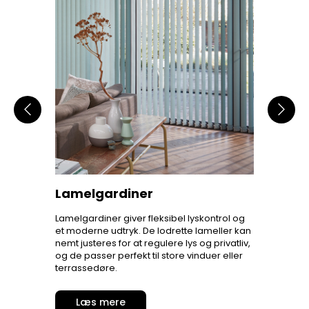
Foldegardiner
Persi
ntrol og
Foldegardiner er en praktisk og stilren
Persienne
eller kan
løsning, der giver præcis lyskontrol. De
præcis l
privatliv,
foldes pænt op i lag og passer perfekt til
justeres 
er eller
både små og store vinduer, mens de
lysindfal
skaber et rent og moderne look.
passer ti
Læs mere
Læs