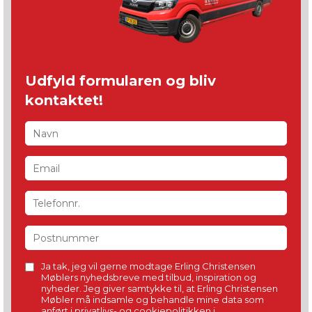
Udfyld formularen og bliv
kontaktet!