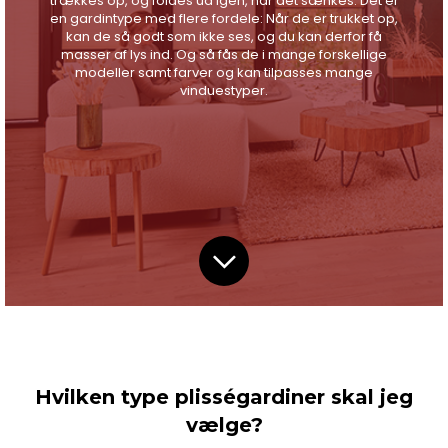
trækkes op, og foldes ud igen, når det sænkes. Det er
en gardintype med flere fordele: Når de er trukket op,
kan de så godt som ikke ses, og du kan derfor få
masser af lys ind. Og så fås de i mange forskellige
modeller samt farver og kan tilpasses mange
vinduestyper.
Hvilken type plisségardiner skal jeg
vælge?