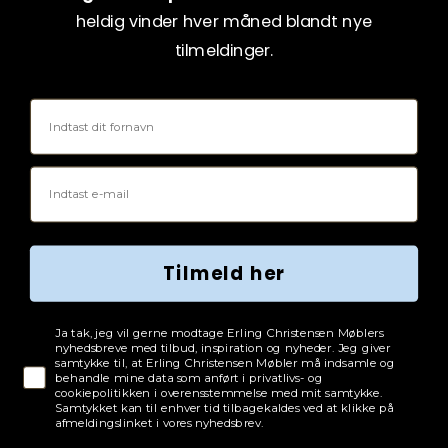
heldig vinder hver måned blandt nye
tilmeldinger.
Fornavn
Email
Tilmeld her
Tjekboks samtykke
Ja tak, jeg vil gerne modtage Erling Christensen Møblers
nyhedsbreve med tilbud, inspiration og nyheder. Jeg giver
samtykke til, at Erling Christensen Møbler må indsamle og
behandle mine data som anført i privatlivs- og
cookiepolitikken i overensstemmelse med mit samtykke.
Samtykket kan til enhver tid tilbagekaldes ved at klikke på
afmeldingslinket i vores nyhedsbrev.