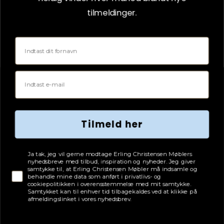
LÆG I KURV
tilmeldinger.
Fornavn
Email
Tilmeld her
Tjekboks samtykke
Ja tak, jeg vil gerne modtage Erling Christensen Møblers
nyhedsbreve med tilbud, inspiration og nyheder. Jeg giver
samtykke til, at Erling Christensen Møbler må indsamle og
behandle mine data som anført i privatlivs- og
cookiepolitikken i overensstemmelse med mit samtykke.
Samtykket kan til enhver tid tilbagekaldes ved at klikke på
afmeldingslinket i vores nyhedsbrev.