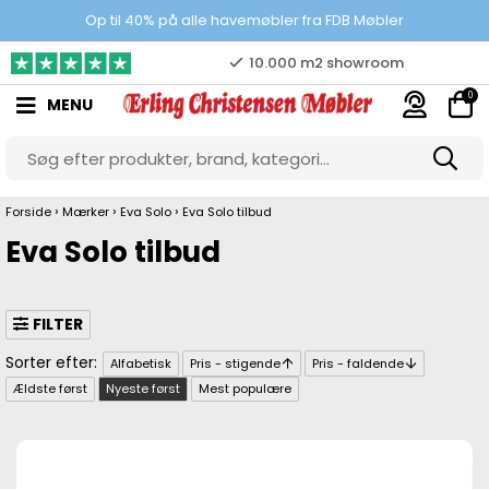
100% danskejet webshop
Op til 40% på alle havemøbler fra FDB Møbler
Prisgaranti
0
MENU
10.000 m2 showroom
Gratis & gode parkeringsforhold
›
›
›
Forside
Mærker
Eva Solo
Eva Solo tilbud
Eva Solo tilbud
FILTER
Alfabetisk
Pris - stigende
Pris - faldende
Ældste først
Nyeste først
Mest populære