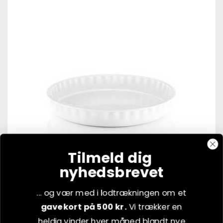
Tilmeld dig
nyhedsbrevet
Eva Solo Legio tærtefad Ø 24 cm
... og vær med i lodtrækningen om et
gavekort på 500 kr.
Vi trækker en
369,95
kr.
heldig vinder hver måned blandt nye