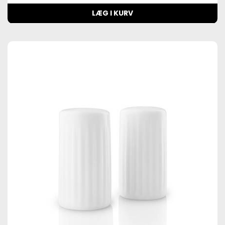
LÆG I KURV