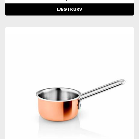
LÆG I KURV