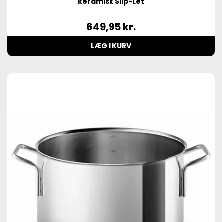
keramisk Slip-Let
649,95
kr.
LÆG I KURV