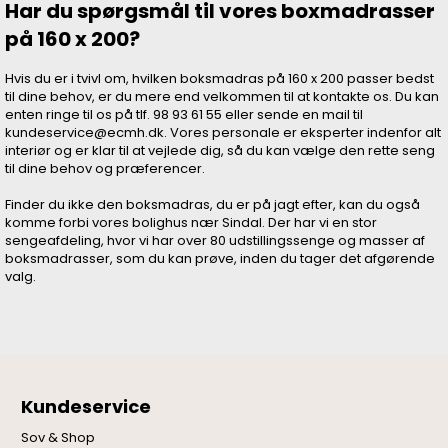
Har du spørgsmål til vores boxmadrasser
på 160 x 200?
Hvis du er i tvivl om, hvilken boksmadras på 160 x 200 passer bedst
til dine behov, er du mere end velkommen til at kontakte os. Du kan
enten ringe til os på tlf. 98 93 61 55 eller sende en mail til
kundeservice@ecmh.dk. Vores personale er eksperter indenfor alt
interiør og er klar til at vejlede dig, så du kan vælge den rette seng
til dine behov og præferencer.
Finder du ikke den boksmadras, du er på jagt efter, kan du også
komme forbi vores bolighus nær Sindal. Der har vi en stor
sengeafdeling, hvor vi har over 80 udstillingssenge og masser af
boksmadrasser, som du kan prøve, inden du tager det afgørende
valg.
Kundeservice
Sov & Shop