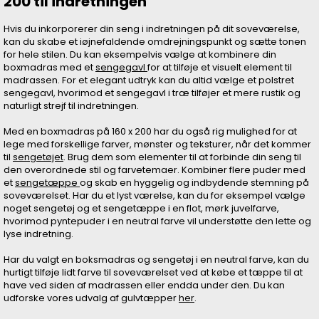
200 til indretningen
Hvis du inkorporerer din seng i indretningen på dit soveværelse,
kan du skabe et iøjnefaldende omdrejningspunkt og sætte tonen
for hele stilen. Du kan eksempelvis vælge at kombinere din
boxmadras med et
sengegavl
for at tilføje et visuelt element til
madrassen. For et elegant udtryk kan du altid vælge et polstret
sengegavl, hvorimod et sengegavl i træ tilføjer et mere rustik og
naturligt strejf til indretningen.
Med en boxmadras på 160 x 200 har du også rig mulighed for at
lege med forskellige farver, mønster og teksturer, når det kommer
til
sengetøjet
. Brug dem som elementer til at forbinde din seng til
den overordnede stil og farvetemaer. Kombiner flere puder med
et
sengetæppe
og skab en hyggelig og indbydende stemning på
soveværelset. Har du et lyst værelse, kan du for eksempel vælge
noget sengetøj og et sengetæppe i en flot, mørk juvelfarve,
hvorimod pyntepuder i en neutral farve vil understøtte den lette og
lyse indretning.
Har du valgt en boksmadras og sengetøj i en neutral farve, kan du
hurtigt tilføje lidt farve til soveværelset ved at købe et tæppe til at
have ved siden af madrassen eller endda under den. Du kan
udforske vores udvalg af gulvtæpper
her
.