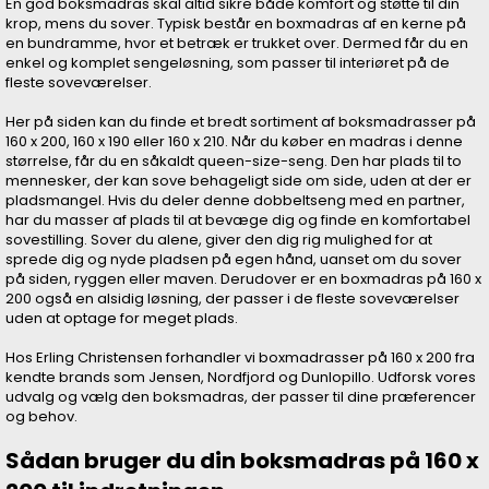
En god boksmadras skal altid sikre både komfort og støtte til din
krop, mens du sover. Typisk består en boxmadras af en kerne på
en bundramme, hvor et betræk er trukket over. Dermed får du en
enkel og komplet sengeløsning, som passer til interiøret på de
fleste soveværelser.
Her på siden kan du finde et bredt sortiment af boksmadrasser på
160 x 200, 160 x 190 eller 160 x 210. Når du køber en madras i denne
størrelse, får du en såkaldt queen-size-seng. Den har plads til to
mennesker, der kan sove behageligt side om side, uden at der er
pladsmangel. Hvis du deler denne dobbeltseng med en partner,
har du masser af plads til at bevæge dig og finde en komfortabel
sovestilling. Sover du alene, giver den dig rig mulighed for at
sprede dig og nyde pladsen på egen hånd, uanset om du sover
på siden, ryggen eller maven. Derudover er en boxmadras på 160 x
200 også en alsidig løsning, der passer i de fleste soveværelser
uden at optage for meget plads.
Hos Erling Christensen forhandler vi boxmadrasser på 160 x 200 fra
kendte brands som Jensen, Nordfjord og Dunlopillo. Udforsk vores
udvalg og vælg den boksmadras, der passer til dine præferencer
og behov.
Sådan bruger du din boksmadras på 160 x