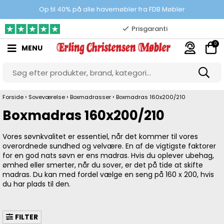
Prisgaranti
Op til 40% på alle havemøbler fra FDB Møbler
10.000 m2 showroom
0
MENU
Gratis & gode parkeringsforhold
›
›
›
Forside
Soveværelse
Boxmadrasser
Boxmadras 160x200/210
Boxmadras 160x200/210
Vores søvnkvalitet er essentiel, når det kommer til vores
overordnede sundhed og velvære. En af de vigtigste faktorer
for en god nats søvn er ens madras. Hvis du oplever ubehag,
ømhed eller smerter, når du sover, er det på tide at skifte
madras. Du kan med fordel vælge en seng på 160 x 200, hvis
du har plads til den.
FILTER