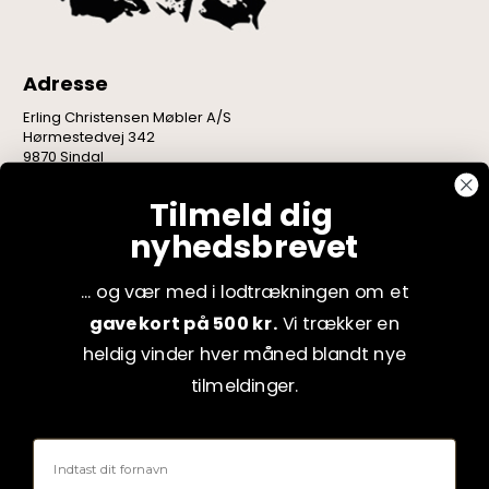
Adresse
Erling Christensen Møbler A/S
Hørmestedvej 342
9870 Sindal
CVR: 75082517
Tilmeld dig
nyhedsbrevet
... og vær med i lodtrækningen om et
gavekort på 500 kr.
Vi trækker en
heldig vinder hver måned blandt nye
tilmeldinger.
Fornavn