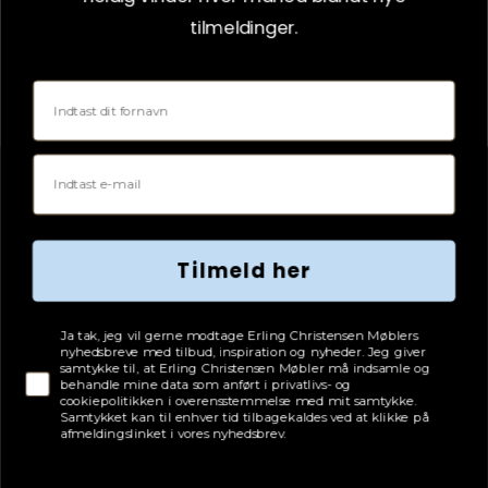
SPAR 330 KR.
SPAR
41%
tilmeldinger.
Fornavn
Email
Tilmeld her
Tjekboks samtykke
Ja tak, jeg vil gerne modtage Erling Christensen Møblers
nyhedsbreve med tilbud, inspiration og nyheder. Jeg giver
samtykke til, at Erling Christensen Møbler må indsamle og
behandle mine data som anført i privatlivs- og
cookiepolitikken i overensstemmelse med mit samtykke.
Samtykket kan til enhver tid tilbagekaldes ved at klikke på
afmeldingslinket i vores nyhedsbrev.
Flere varianter