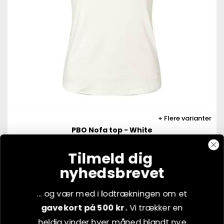
Flere varianter
PBO Nofa top - White
Tilmeld dig
400
kr.
nyhedsbrevet
VÆLG VARIANT
... og vær med i lodtrækningen om et
gavekort på 500 kr.
Vi trækker en
heldig vinder hver måned blandt nye