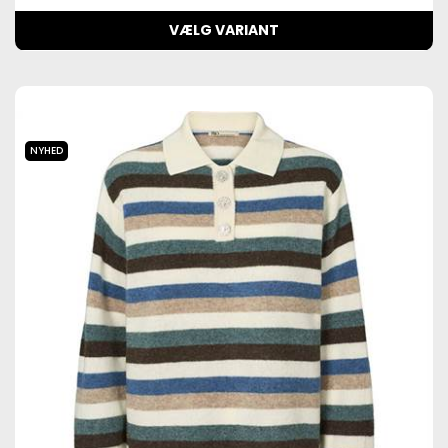
VÆLG VARIANT
NYHED