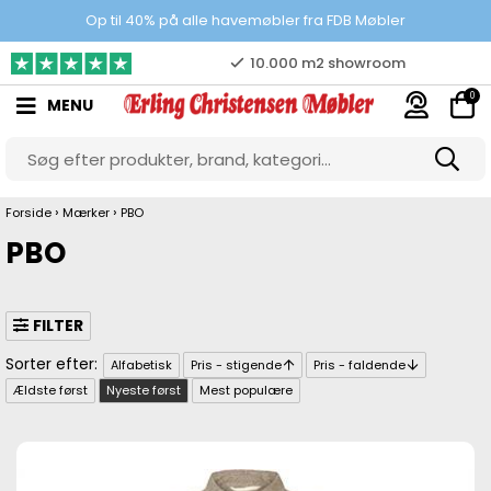
Prisgaranti
Op til 40% på alle havemøbler fra FDB Møbler
10.000 m2 showroom
0
MENU
Gratis & gode parkeringsforhold
›
›
Forside
Mærker
PBO
PBO
FILTER
Alfabetisk
Pris - stigende
Pris - faldende
Ældste først
Nyeste først
Mest populære