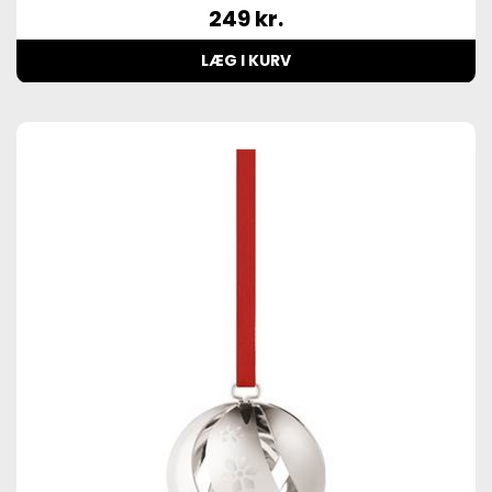
249
kr.
LÆG I KURV