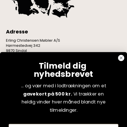
Adresse
Erling Christensen Møbler A/S
Hørmestedvej 342
9870 Sindal
CVR: 75082517
Tilmeld dig
nyhedsbrevet
... og vær med i lodtrækningen om et
gavekort på 500 kr.
Vi trækker en
heldig vinder hver måned blandt nye
tilmeldinger.
Fornavn