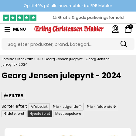
Prisgaranti
Op til 40% på alle havemøbler fra FDB Møbler
10.000 m2 showroom
0
MENU
Gratis & gode parkeringsforhold
›
›
›
›
Forside
Isenkram
Jul
Georg Jensen julepynt
Georg Jensen
julepynt - 2024
Georg Jensen julepynt - 2024
FILTER
Alfabetisk
Pris - stigende
Pris - faldende
Ældste først
Nyeste først
Mest populære