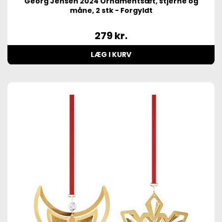
Georg Jensen 2024 Ornamentsæt, stjerne og
måne, 2 stk - Forgyldt
279
kr.
LÆG I KURV