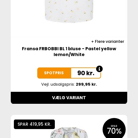
Flere varianter
Fransa FRBOBBI BL 1 bluse - Pastel yellow
lemon/White
90
kr.
SPOTPRIS
Vejl. udsalgspris:
299,95 kr.
VÆLG VARIANT
SPAR 419,95 KR.
SPAR
70%