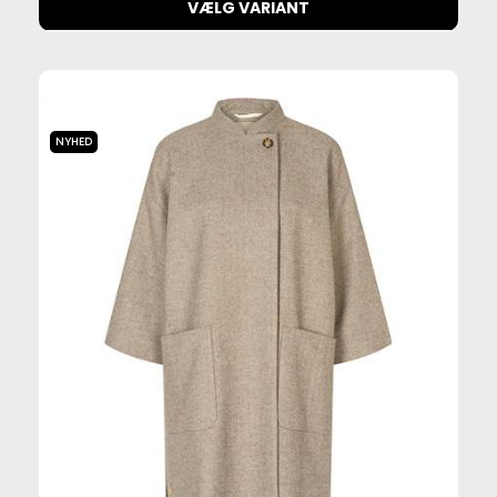
VÆLG VARIANT
NYHED