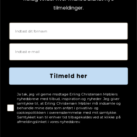
tilmeldinger.
649
kr.
SPOTPRIS
Fornavn
Vejl. udsalgspris:
1.300 kr.
VÆLG VARIANT
Email
SPAR 500 KR.
SPAR
50%
Tilmeld her
Tjekboks samtykke
Ja tak, jeg vil gerne modtage Erling Christensen Møblers
nyhedsbreve med tilbud, inspiration og nyheder. Jeg giver
samtykke til, at Erling Christensen Møbler må indsamle og
behandle mine data som anført i privatlivs- og
cookiepolitikken i overensstemmelse med mit samtykke.
Samtykket kan til enhver tid tilbagekaldes ved at klikke på
afmeldingslinket i vores nyhedsbrev.