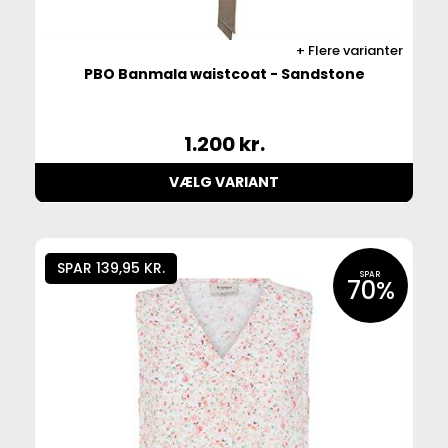
Flere varianter
PBO Banmala waistcoat - Sandstone
1.200
kr.
VÆLG VARIANT
SPAR 139,95 KR.
SPAR
70%