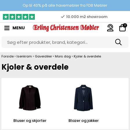
100% danskejet webshop
Op til 40% på alle havemøbler fra FDB Møbler
Prisgaranti
0
MENU
10.000 m2 showroom
Gratis & gode parkeringsforhold
›
›
›
›
Forside
Isenkram
Gaveidéer
Mors dag
Kjoler & overdele
Kjoler & overdele
Bluser og skjorter
Blazer og jakker