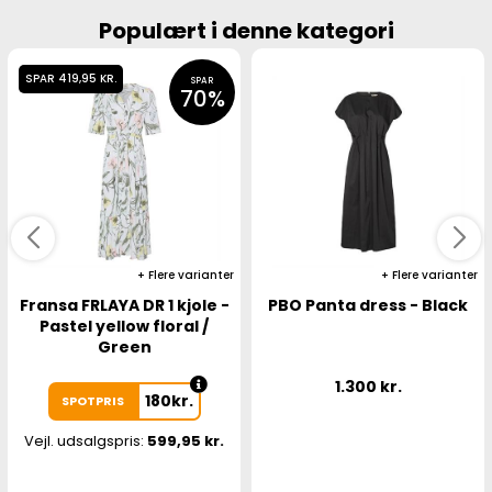
Populært i denne kategori
SPAR 419,95 KR.
SPAR
70%
Flere varianter
Flere varianter
Fransa FRLAYA DR 1 kjole -
PBO Panta dress - Black
Pastel yellow floral /
Green
1.300
kr.
180
kr.
SPOTPRIS
Vejl. udsalgspris:
599,95 kr.