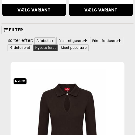
VÆLG VARIANT
VÆLG VARIANT
FILTER
Alfabetisk
Pris - stigende
Pris - faldende
Ældste først
Nyeste først
Mest populære
NYHED