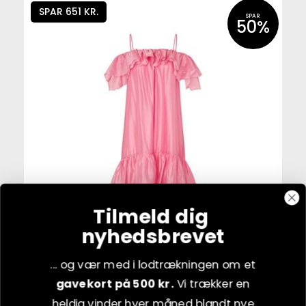
SPAR 651 KR.
SPAR
50%
Tilmeld dig
nyhedsbrevet
... og vær med i lodtrækningen om et
Flere varianter
gavekort på 500 kr.
Vi trækker en
Cras Livelycras Dress - Pink
heldig vinder hver måned blandt nye