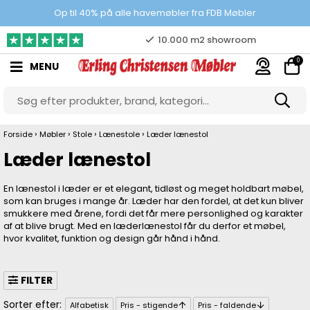
10.000 m2 showroom
Op til 40% på alle havemøbler fra FDB Møbler
Gratis & gode parkeringsforhold
0
MENU
›
›
›
›
Forside
Møbler
Stole
Lænestole
Læder lænestol
Læder lænestol
En lænestol i læder er et elegant, tidløst og meget holdbart møbel,
som kan bruges i mange år. Læder har den fordel, at det kun bliver
smukkere med årene, fordi det får mere personlighed og karakter
af at blive brugt. Med en læderlænestol får du derfor et møbel,
hvor kvalitet, funktion og design går hånd i hånd.
FILTER
Alfabetisk
Pris - stigende
Pris - faldende