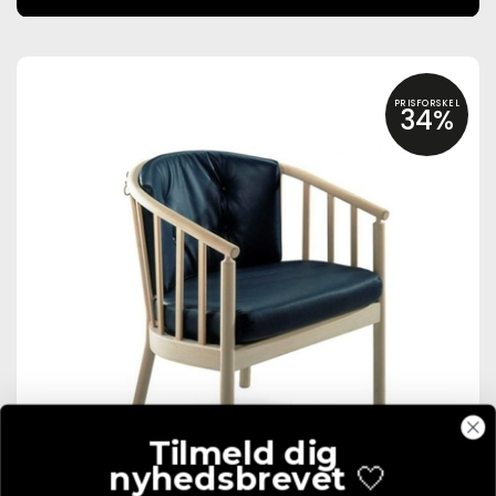
PRISFORSKEL
34%
Tilmeld dig
nyhedsbrevet
🤍