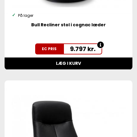
På lager
Bull Recliner stol i cognac læder
9.797
kr.
EC PRIS
LÆG I KURV