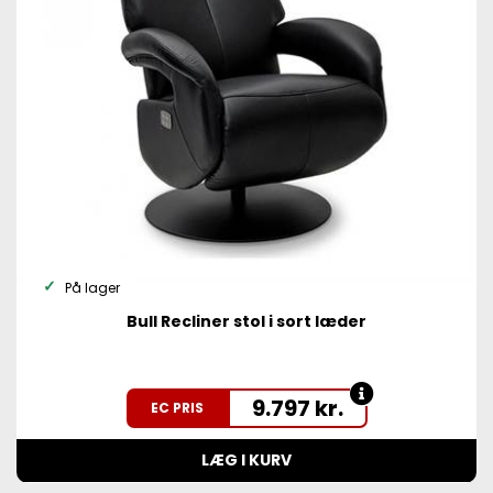
På lager
Bull Recliner stol i sort læder
9.797
kr.
EC PRIS
LÆG I KURV