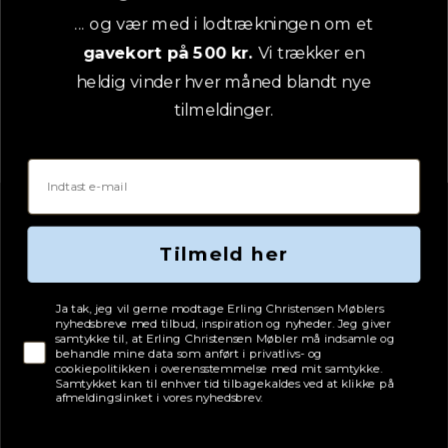
... og vær med i lodtrækningen om et
gavekort på 500 kr.
Vi trækker en
Stouby Bella lænestol - sæbebehandlet eg - sort
heldig vinder hver måned blandt nye
læder
tilmeldinger.
10.250
kr.
EC PRIS
Email
Stouby vejl. pris pr. 01.06.2026:
15.430 kr.
Tilmeld her
LÆG I KURV
Tjekboks samtykke
Ja tak, jeg vil gerne modtage Erling Christensen Møblers
nyhedsbreve med tilbud, inspiration og nyheder. Jeg giver
samtykke til, at Erling Christensen Møbler må indsamle og
behandle mine data som anført i privatlivs- og
PRISFORSKEL
25%
cookiepolitikken i overensstemmelse med mit samtykke.
Samtykket kan til enhver tid tilbagekaldes ved at klikke på
afmeldingslinket i vores nyhedsbrev.