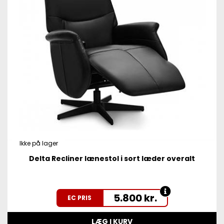
Ikke på lager
Delta Recliner lænestol i sort læder overalt
5.800
kr.
EC PRIS
LÆG I KURV