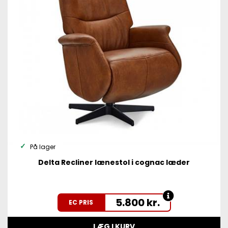
På lager
Delta Recliner lænestol i cognac læder
5.800
kr.
EC PRIS
LÆG I KURV