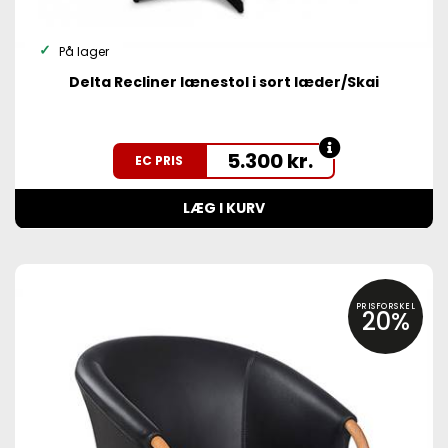
På lager
Delta Recliner lænestol i sort læder/Skai
5.300
kr.
EC PRIS
LÆG I KURV
PRISFORSKEL
20%