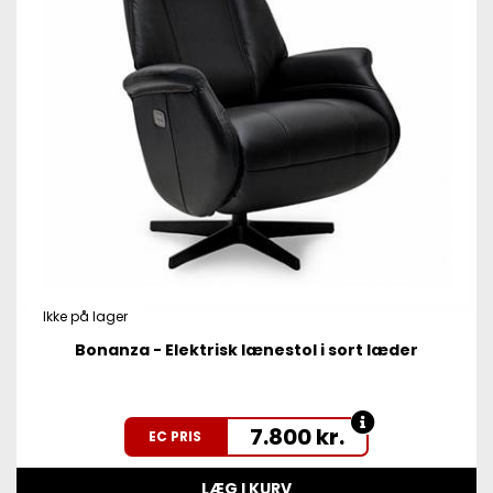
Ikke på lager
Bonanza - Elektrisk lænestol i sort læder
7.800
kr.
EC PRIS
LÆG I KURV