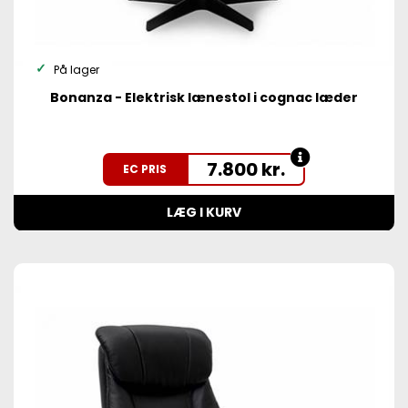
På lager
Bonanza - Elektrisk lænestol i cognac læder
7.800
kr.
EC PRIS
LÆG I KURV