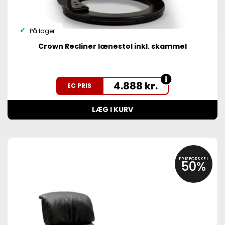
På lager
Crown Recliner lænestol inkl. skammel
4.888
kr.
EC PRIS
LÆG I KURV
PRISFORSKEL
50%