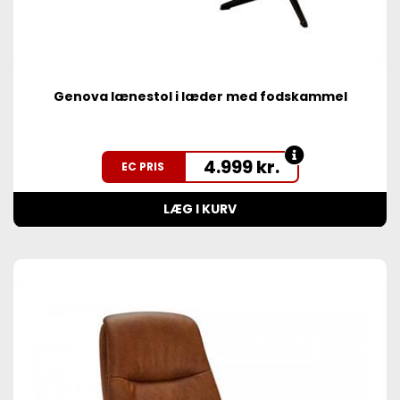
Genova lænestol i læder med fodskammel
4.999
kr.
EC PRIS
LÆG I KURV