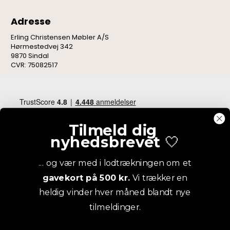
Adresse
Erling Christensen Møbler A/S
Hørmestedvej 342
9870 Sindal
CVR: 75082517
Tilmeld dig
nyhedsbrevet
🤍
... og vær med i lodtrækningen om et
gavekort på 500 kr.
Vi trækker en
heldig vinder hver måned blandt nye
tilmeldinger.