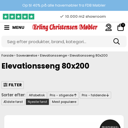
Prisgaranti
Op til 40% på alle havemøbler fra FDB Møbler
10.000 m2 showroom
0
MENU
Gratis & gode parkeringsforhold
›
›
›
Forside
Soveværelse
Elevationssenge
Elevationsseng 80x200
Elevationsseng 80x200
FILTER
Alfabetisk
Pris - stigende
Pris - faldende
Ældste først
Nyeste først
Mest populære
PRISFORSKEL