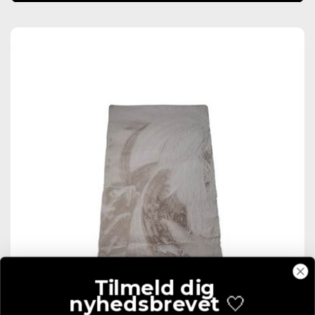
Tilmeld dig
nyhedsbrevet
🤍