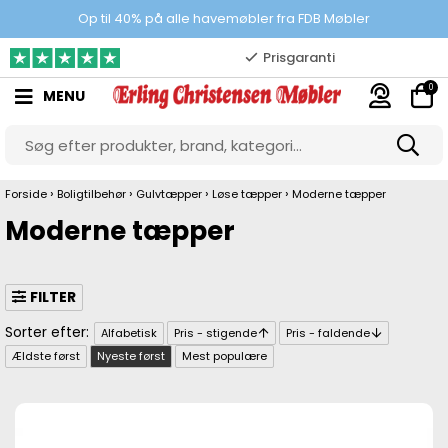
Prisgaranti
Op til 40% på alle havemøbler fra FDB Møbler
10.000 m2 showroom
0
MENU
Gratis & gode parkeringsforhold
›
›
›
›
Forside
Boligtilbehør
Gulvtæpper
Løse tæpper
Moderne tæpper
Moderne tæpper
FILTER
Alfabetisk
Pris - stigende
Pris - faldende
Ældste først
Nyeste først
Mest populære