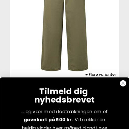
Flere varianter
PBO Arki bukser - Light army
Tilmeld dig
nyhedsbrevet
498
kr.
SPOTPRIS
... og vær med i lodtrækningen om et
Vejl. udsalgspris:
1.000 kr.
gavekort på 500 kr.
Vi trækker en
VÆLG VARIANT
heldig vinder hver måned blandt nye