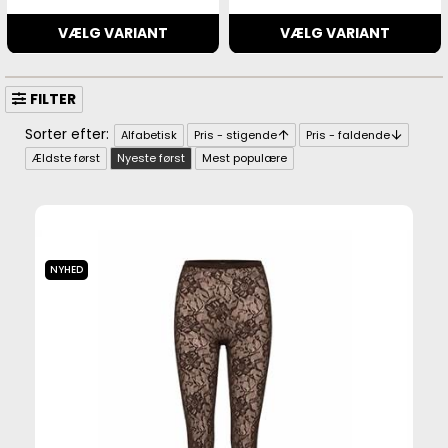
VÆLG VARIANT
VÆLG VARIANT
FILTER
Alfabetisk
Pris - stigende
Pris - faldende
Ældste først
Nyeste først
Mest populære
NYHED