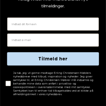
tilmeldinger.
SPAR 370 KR.
Fornavn
SPAR
41%
Email
Tilmeld her
Tjekboks samtykke
Ja tak, jeg vil gerne modtage Erling Christensen Møblers
nyhedsbreve med tilbud, inspiration og nyheder. Jeg giver
samtykke til, at Erling Christensen Møbler må indsamle og
behandle mine data som anført i privatlivs- og
cookiepolitikken i overensstemmelse med mit samtykke.
Samtykket kan til enhver tid tilbagekaldes ved at klikke på
afmeldingslinket i vores nyhedsbrev.