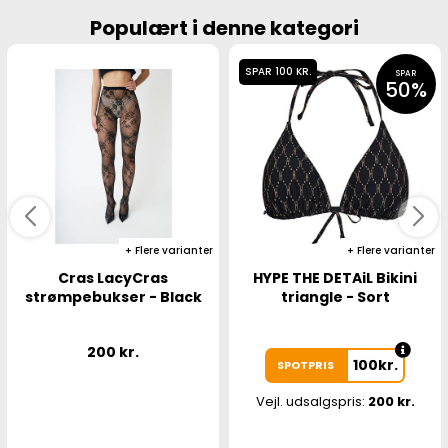
Populært i denne kategori
SPAR 100 KR.
SPAR
50%
Flere varianter
Flere varianter
Cras LacyCras
HYPE THE DETAiL Bikini
strømpebukser - Black
triangle - Sort
200
kr.
100
kr.
SPOTPRIS
Vejl. udsalgspris:
200 kr.