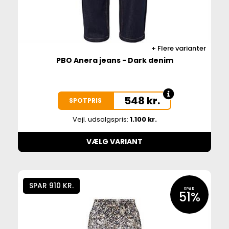
Flere varianter
PBO Anera jeans - Dark denim
548
kr.
SPOTPRIS
Vejl. udsalgspris:
1.100 kr.
VÆLG VARIANT
SPAR 910 KR.
SPAR
51%