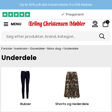
Prisgaranti
Op til 40% på alle havemøbler fra FDB Møbler
10.000 m2 showroom
0
MENU
Gratis & gode parkeringsforhold
›
›
›
›
Forside
Isenkram
Gaveidéer
Mors dag
Underdele
Underdele
Bukser
Shorts og nederdele