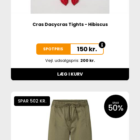
Cras Dacycras Tights - Hibiscus
150
kr.
SPOTPRIS
Vejl. udsalgspris:
200 kr.
LÆG I KURV
SPAR 502 KR.
SPAR
50%