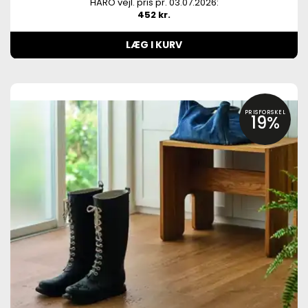
HARO vejl. pris pr. 03.07.2026:
452 kr.
LÆG I KURV
PRISFORSKEL
19%