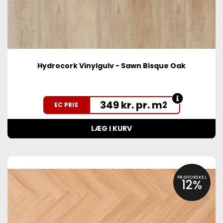
Hydrocork Vinylgulv - Sawn Bisque Oak
349 kr. pr. m
2
EC PRIS
LÆG I KURV
PRISFORSKEL
12%