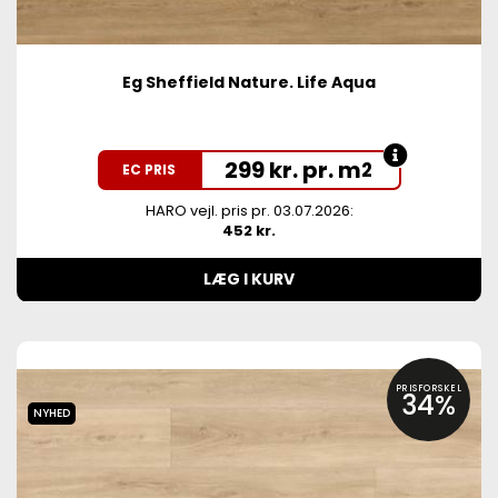
Eg Sheffield Nature. Life Aqua
299 kr. pr. m
2
EC PRIS
HARO vejl. pris pr. 03.07.2026:
452 kr.
LÆG I KURV
PRISFORSKEL
34%
NYHED