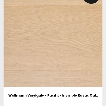
Wallmann Vinylgulv - Pacific- Invisible Rustic Oak.