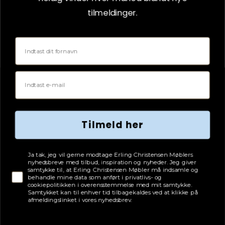
tilmeldinger.
Fornavn
Email
Tilmeld her
Tjekboks samtykke
Ja tak, jeg vil gerne modtage Erling Christensen Møblers
nyhedsbreve med tilbud, inspiration og nyheder. Jeg giver
samtykke til, at Erling Christensen Møbler må indsamle og
behandle mine data som anført i privatlivs- og
cookiepolitikken i overensstemmelse med mit samtykke.
Samtykket kan til enhver tid tilbagekaldes ved at klikke på
afmeldingslinket i vores nyhedsbrev.
Meltex - Akustik Vinylgulv - Oak