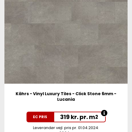
Kährs - Vinyl Luxury Tiles - Click Stone 6mm -
Lucania
319 kr. pr. m
2
EC PRIS
Leverandør vejl. pris pr. 01.04.2024: