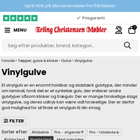
Prisgaranti
Op til 40% på alle havemøbler fra FDB Møbler
10.000 m2 showroom
0
MENU
Gratis & gode parkeringsforhold
›
›
›
Forside
Tæpper, gulve & klinker
Gulve
Vinylgulve
Vinylgulve
Et vinylgulv er en enormt holdbar og slidstærk gulvtype, der minder
om laminat, fordi det er et syntetisk gulv, der imiterer andre
gulvtyper såsom klinker og trægulv. Der er mange forskellige slags
vinylgulve, og deres udtryk kan være vidt forskellige. Der er derfor
god mulighed for at finde et vinylgulv til din smag.
FILTER
Alfabetisk
Pris - stigende
Pris - faldende
Ældste først
Nyeste først
Mest populære