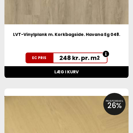
LVT-Vinylplank m. Korkbagside. Havana Eg 048.
248 kr. pr. m
2
EC PRIS
LÆG I KURV
PRISFORSKEL
26%