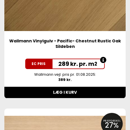
Wallmann Vinylgulv - Pacific- Chestnut Rustic Oak
Sildeben
289 kr. pr. m
2
EC PRIS
Wallmann vejl. pris pr. 01.08.2025:
389 kr.
LÆG I KURV
PRISFORSKEL
27%