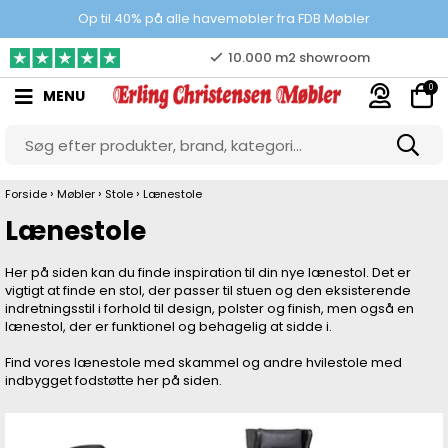
Prisgaranti
Op til 40% på alle havemøbler fra FDB Møbler
10.000 m2 showroom
0
MENU
Gratis & gode parkeringsforhold
›
›
›
Forside
Møbler
Stole
Lænestole
Lænestole
Her på siden kan du finde inspiration til din nye lænestol. Det er
vigtigt at finde en stol, der passer til stuen og den eksisterende
indretningsstil i forhold til design, polster og finish, men også en
lænestol, der er funktionel og behagelig at sidde i.
Find vores lænestole med skammel og andre hvilestole med
indbygget fodstøtte her på siden.