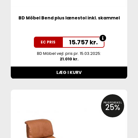
BD Möbel Bend plus lænestol inkl. skammel
15.757
kr.
EC PRIS
BD Möbel vejl. pris pr. 15.03.2025:
21.010 kr.
LÆG I KURV
PRISFORSKEL
25%