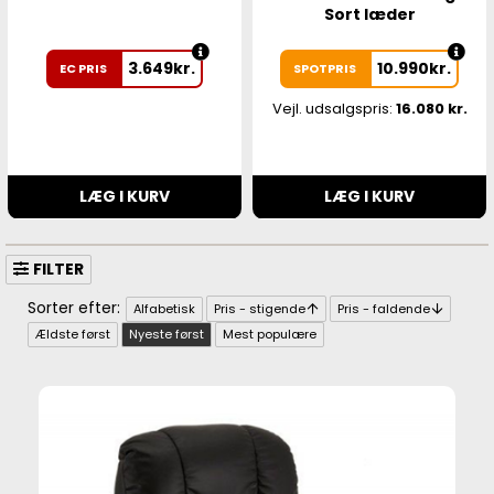
Sort læder
3.649
kr.
10.990
kr.
EC PRIS
SPOTPRIS
Vejl. udsalgspris:
16.080 kr.
LÆG I KURV
LÆG I KURV
FILTER
Alfabetisk
Pris - stigende
Pris - faldende
Ældste først
Nyeste først
Mest populære