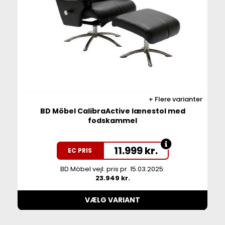
Flere varianter
BD Möbel CalibraActive lænestol med
fodskammel
11.999
kr.
EC PRIS
BD Möbel vejl. pris pr. 15.03.2025:
23.949 kr.
VÆLG VARIANT