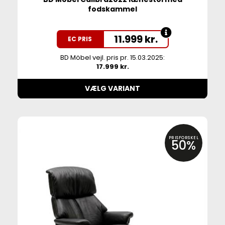
fodskammel
11.999
kr.
EC PRIS
BD Möbel vejl. pris pr. 15.03.2025:
17.999 kr.
VÆLG VARIANT
PRISFORSKEL
50%