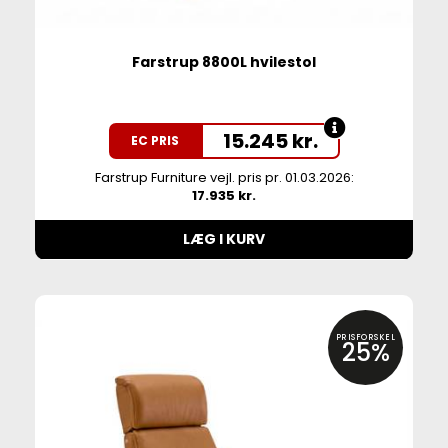
Farstrup 8800L hvilestol
15.245
kr.
EC PRIS
Farstrup Furniture vejl. pris pr. 01.03.2026:
17.935 kr.
LÆG I KURV
PRISFORSKEL
25%