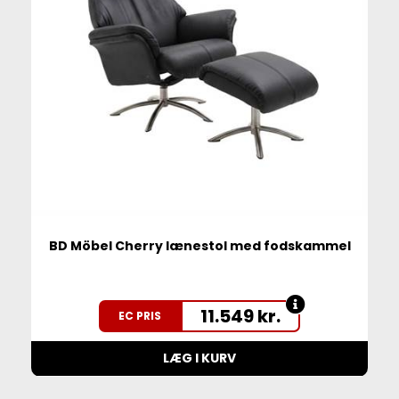
BD Möbel Cherry lænestol med fodskammel
11.549
kr.
EC PRIS
LÆG I KURV