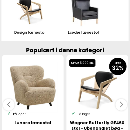
Design lænestol
Læder lænestol
Populært i denne kategori
SPAR 5.090 KR.
SPAR
32%
På lager
På lager
Lunaro lænestol
Wegner Butterfly GE460
stol - Ubehandlet bøg -