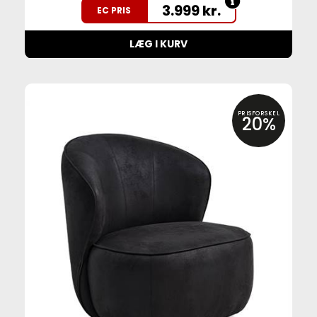
3.999
kr.
EC PRIS
LÆG I KURV
PRISFORSKEL
20%