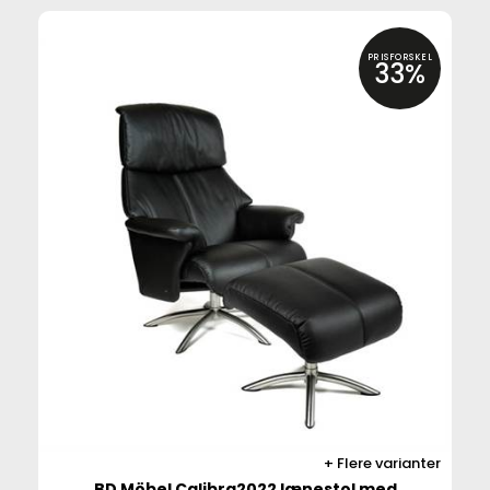
PRISFORSKEL
33%
Flere varianter
BD Möbel Calibra2022 lænestol med