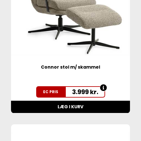
Connor stol m/ skammel
3.999
kr.
EC PRIS
LÆG I KURV