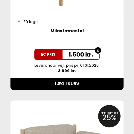
På lager
Milas lænestol
1.500
kr.
EC PRIS
Leverandør vejl. pris pr. 01.01.2026:
3.999 kr.
LÆG I KURV
PRISFORSKEL
25%