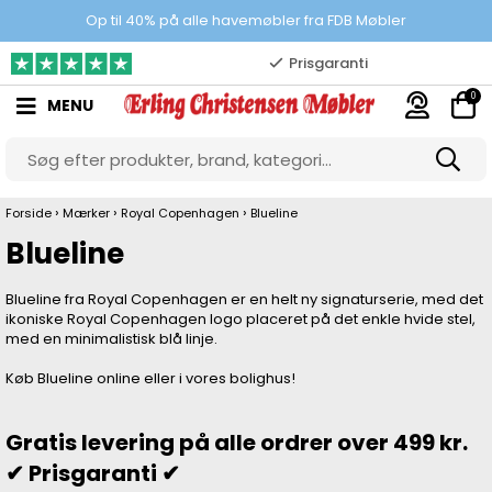
100% danskejet webshop
Op til 40% på alle havemøbler fra FDB Møbler
Prisgaranti
10.000 m2 showroom
0
MENU
Gratis & gode parkeringsforhold
›
›
›
Forside
Mærker
Royal Copenhagen
Blueline
Blueline
Blueline fra Royal Copenhagen er en helt ny signaturserie, med det
ikoniske Royal Copenhagen logo placeret på det enkle hvide stel,
med en minimalistisk blå linje.
Køb Blueline online eller i vores bolighus!
Gratis levering på alle ordrer over 499 kr.
✔ Prisgaranti ✔