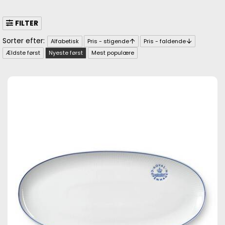
FILTER
Alfabetisk
Pris - stigende
Pris - faldende
Ældste først
Nyeste først
Mest populære