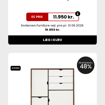
11.950
kr.
EC PRIS
Andersen Furniture vejl. pris pr. 01.06.2026:
19.950 kr.
LÆG I KURV
PRISFORSKEL
48%
NYHED