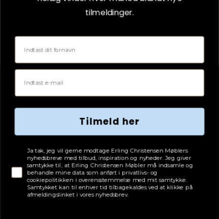
tilmeldinger.
18.965
kr.
EC PRIS
PBJ Designhouse vejl. pris pr. 01.08.2025:
Fornavn
25.287 kr.
VÆLG VARIANT
Email
PRISFORSKEL
25%
Tilmeld her
Tjekboks samtykke
Ja tak, jeg vil gerne modtage Erling Christensen Møblers
nyhedsbreve med tilbud, inspiration og nyheder. Jeg giver
samtykke til, at Erling Christensen Møbler må indsamle og
behandle mine data som anført i privatlivs- og
cookiepolitikken i overensstemmelse med mit samtykke.
Samtykket kan til enhver tid tilbagekaldes ved at klikke på
afmeldingslinket i vores nyhedsbrev.