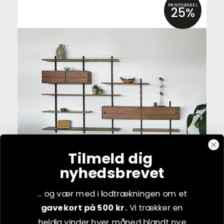
PRISFORSKEL
25%
Tilmeld dig
nyhedsbrevet
Flere varianter
... og vær med i lodtrækningen om et
PBJ Moore 07 reol
gavekort på 500 kr.
Vi trækker en
heldig vinder hver måned blandt nye