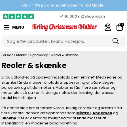
10.000 m2 showroom
Op til 40% på alle havemøbler fra FDB Møbler
Gratis & gode parkeringsforhold
0
MENU
›
›
›
Forside
Møbler
Opbevaring
Reoler & skænke
Reoler & skænke
Er du udfordret på opbevaringsplads derhjemme? Med reoler og
skænke får du masser af plads til opbevaring af både bøger,
porcelæn og alt derimellem. Møblerne fås i flere størrelser og
materialer, så du kan finde lige netop den løsning, der passer
bedst ind i dit hjem.
På denne side har vi samlet vores udvalg af reoler og skænke fra
flere kendte, danske designbrands som
Mistral
,
Andersen
og
Skovby
. Der er derfor rig mulighed for at finde masser af
inspiration til en moderne boligindretning.