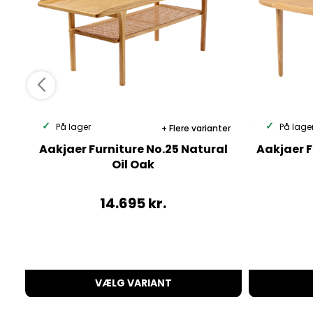
På lager
På lage
Flere varianter
Aakjaer Furniture No.25 Natural
Aakjaer F
Oil Oak
14.695
kr.
VÆLG VARIANT