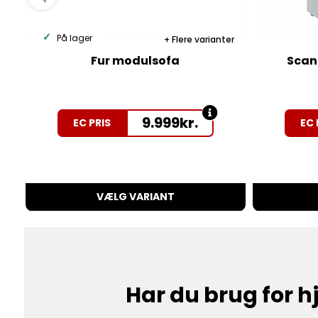
På lager
Flere varianter
Fur modulsofa
Scan
9.999
kr.
EC PRIS
EC 
VÆLG VARIANT
Har du brug for 