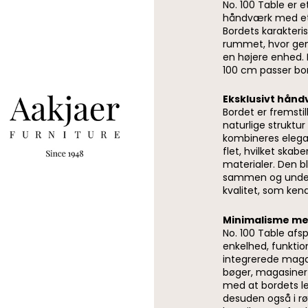
No. 100 Table er e
håndværk med et 
Bordets karakteris
rummet, hvor genn
en højere enhed.
100 cm passer bor
Eksklusivt hånd
Bordet er fremsti
naturlige struktu
kombineres elega
flet, hvilket sk
materialer. Den b
sammen og under
kvalitet, som ke
Minimalisme me
No. 100 Table afs
enkelhed, funktion
integrerede magas
bøger, magasiner
med at bordets le
desuden også i rø