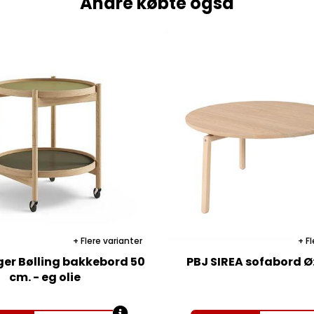
Andre købte også
Flere varianter
Fl
ger Bølling bakkebord 50
PBJ SIREA sofabord 
cm. - eg olie