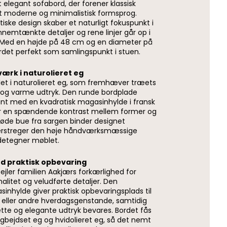
t elegant sofabord, der forener klassisk
moderne og minimalistisk formsprog.
tiske design skaber et naturligt fokuspunkt i
emtænkte detaljer og rene linjer går op i
 Med en højde på 48 cm og en diameter på
det perfekt som samlingspunkt i stuen.
værk i naturolieret eg
llet i naturolieret eg, som fremhæver træets
r og varme udtryk. Den runde bordplade
nt med en kvadratisk magasinhylde i fransk
aber en spændende kontrast mellem former og
løde bue fra sargen binder designet
streger den høje håndværksmæssige
ndetegner møblet.
d praktisk opbevaring
pejler familien Aakjærs forkærlighed for
alitet og veludførte detaljer. Den
inhylde giver praktisk opbevaringsplads til
 eller andre hverdagsgenstande, samtidig
tte og elegante udtryk bevares. Bordet fås
gbejdset eg og hvidolieret eg, så det nemt