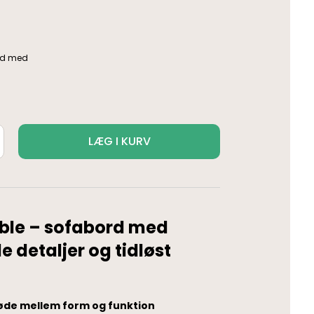
LÆG I KURV
able – sofabord med
e detaljer og tidløst
øde mellem form og funktion