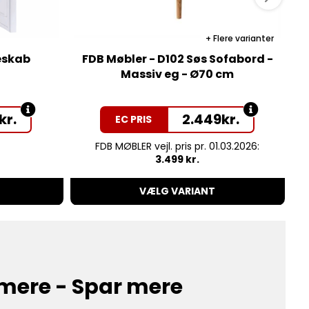
Flere varianter
eskab
FDB Møbler - D102 Søs Sofabord -
Massiv eg - Ø70 cm
kr.
2.449
kr.
EC PRIS
FDB MØBLER vejl. pris pr. 01.03.2026:
3.499 kr.
VÆLG VARIANT
mere - Spar mere