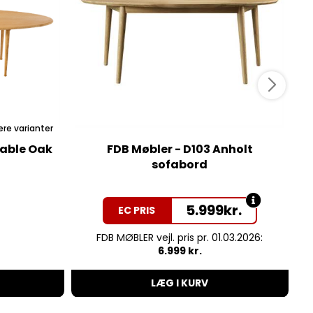
ere varianter
Table Oak
FDB Møbler - D103 Anholt
sofabord
5.999
kr.
EC PRIS
FDB MØBLER vejl. pris pr. 01.03.2026:
6.999 kr.
LÆG I KURV