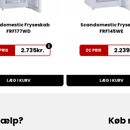
domestic Fryseskab
Scandomestic Frys
FRF177WD
FRF145WE
2.735
kr.
2.239
PRIS
EC PRIS
LÆG I KURV
LÆG I KURV
hjælp?
Køb 