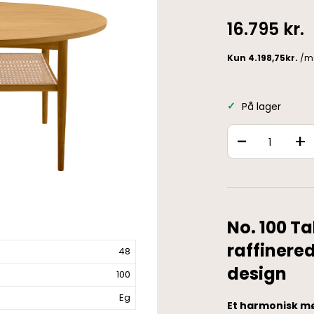
16.795
kr.
På lager
-
+
No. 100 T
raffinered
48
design
100
Eg
Et harmonisk m