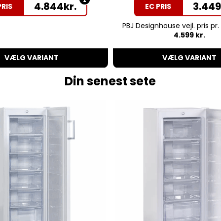
4.844
kr.
3.44
PRIS
EC PRIS
PBJ Designhouse vejl. pris pr.
4.599 kr.
VÆLG VARIANT
VÆLG VARIANT
Din senest sete