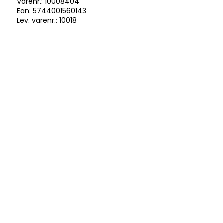
Varenr.:
10008404
Ean: 5744001560143
Lev. varenr.:
10018