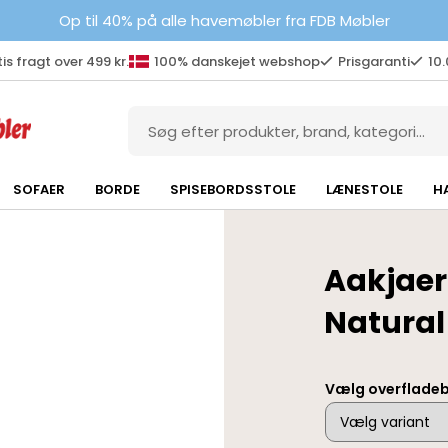
Op til 40% på alle havemøbler fra FDB Møbler
is fragt over 499 kr.
100% danskejet webshop
Prisgaranti
10
SOFAER
BORDE
SPISEBORDSSTOLE
LÆNESTOLE
H
Aakjaer
Natural
Vælg overflade