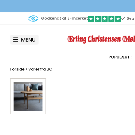
Godkendt af E-mærket
Grat
MENU
›
Forside
Varer fra BC