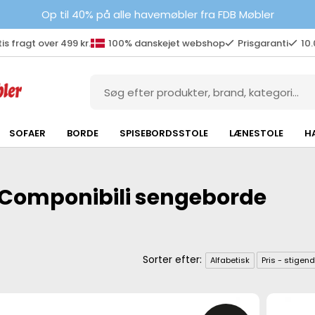
Op til 40% på alle havemøbler fra FDB Møbler
is fragt over 499 kr.
100% danskejet webshop
Prisgaranti
10
SOFAER
BORDE
SPISEBORDSSTOLE
LÆNESTOLE
H
l Componibili sengeborde
Alfabetisk
Pris - stigen