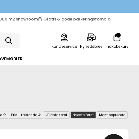
.000 m2 showroom
Gratis & gode parkeringsforhold
0
Kundeservice
Nyhedsbrev
Indkøbskurv
AVEMØBLER
de
Pris - faldende
Ældste først
Nyeste først
Mest populære