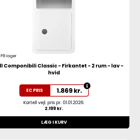
På lager
l Componibili Classic - Firkantet - 2 rum - lav -
hvid
1.869
kr.
EC PRIS
Kartell vejl. pris pr. 01.01.2026:
2.199 kr.
LÆG I KURV