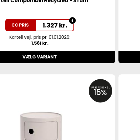
tell Componibili Recycled - 3 rum
1.327
kr.
EC PRIS
Kartell vejl. pris pr. 01.01.2026:
1.561 kr.
VÆLG VARIANT
PRISFORSKEL
15%