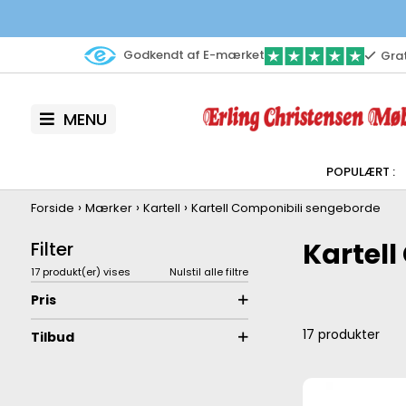
Godkendt af E-mærket
Grat
MENU
›
›
›
Forside
Mærker
Kartell
Kartell Componibili sengeborde
Kartel
Filter
17 produkt(er) vises
Nulstil alle filtre
Pris
17
produkter
Tilbud