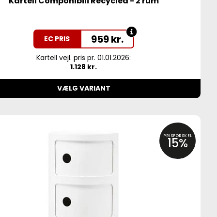
Kartell Componibili Recycled - 2 rum
959
kr.
EC PRIS
Kartell vejl. pris pr. 01.01.2026:
1.128 kr.
VÆLG VARIANT
PRISFORSKEL
15%