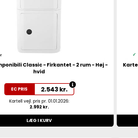
r
ponibili Classic - Firkantet - 2 rum - Høj -
Kartel
hvid
2.543
kr.
EC PRIS
Kartell vejl. pris pr. 01.01.2026:
2.992 kr.
LÆG I KURV