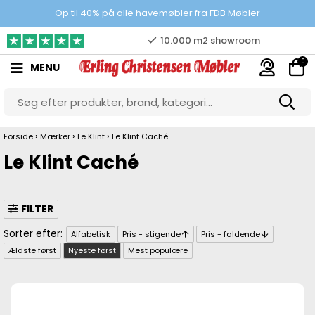
Prisgaranti
Op til 40% på alle havemøbler fra FDB Møbler
10.000 m2 showroom
0
MENU
Gratis & gode parkeringsforhold
›
›
›
Forside
Mærker
Le Klint
Le Klint Caché
Le Klint Caché
FILTER
Alfabetisk
Pris - stigende
Pris - faldende
Ældste først
Nyeste først
Mest populære