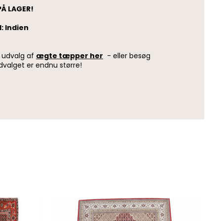
PÅ LAGER!
: Indien
e udvalg af
ægte tæpper her
- eller besøg
dvalget er endnu større!