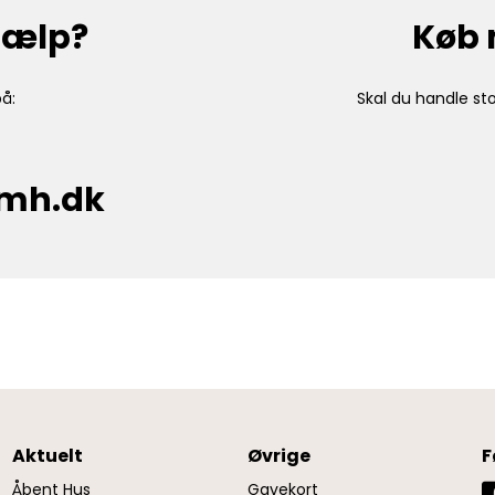
hjælp?
Køb 
å:
Skal du handle sto
cmh.dk
Aktuelt
Øvrige
F
Åbent Hus
Gavekort