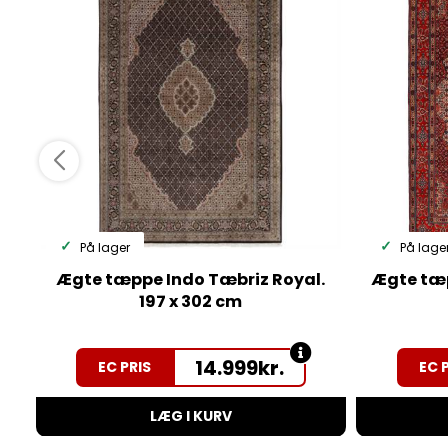
På lager
På lage
Ægte tæppe Indo Tæbriz Royal.
Ægte tæp
197 x 302 cm
14.999
kr.
EC PRIS
EC 
LÆG I KURV