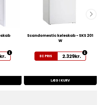
eskab
Scandomestic køleskab - SKS 201
W
kr.
2.329
kr.
EC PRIS
LÆG I KURV