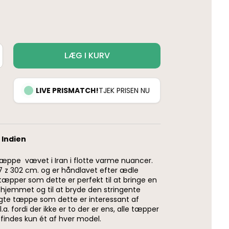
LÆG I KURV
LIVE PRISMATCH!
TJEK PRISEN NU
 Indien
æppe vævet i Iran i flotte varme nuancer.
 z 302 cm. og er håndlavet efter ædle
 tæpper som dette er perfekt til at bringe en
i hjemmet og til at bryde den stringente
 ægte tæppe som dette er interessant af
a. fordi der ikke er to der er ens, alle tæpper
findes kun ét af hver model.