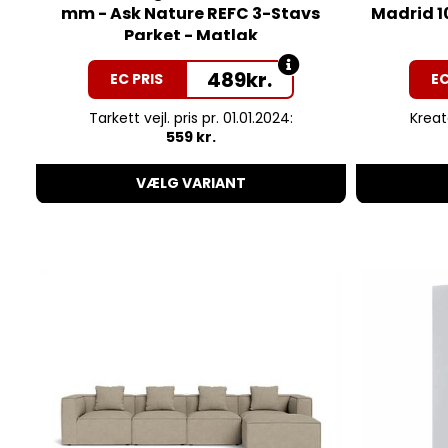
mm - Ask Nature REFC 3-Stavs
Madrid 10
Parket - Matlak
489
kr.
EC PRIS
EC
Tarkett vejl. pris pr. 01.01.2024:
Kreate
559 kr.
VÆLG VARIANT