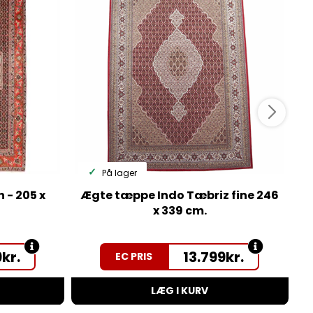
På lager
 - 205 x
Ægte tæppe Indo Tæbriz fine 246
x 339 cm.
9
kr.
13.799
kr.
EC PRIS
LÆG I KURV