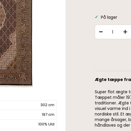
På lager
-
+
Ægte tæppe fra
Super flot ægte t
Tæppet måler 197
traditioner. Ægte
302 cm
visuel varme ind 
nordiske stil. Et
197 cm
mange årsager, bl.
100% Uld
håndlaves og der 