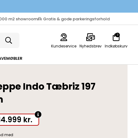
.000 m2 showroom
Gratis & gode parkeringsforhold
0
Kundeservice
Nyhedsbrev
Indkøbskurv
AVEMØBLER
ppe Indo Tæbriz 197
m
14.999
kr.