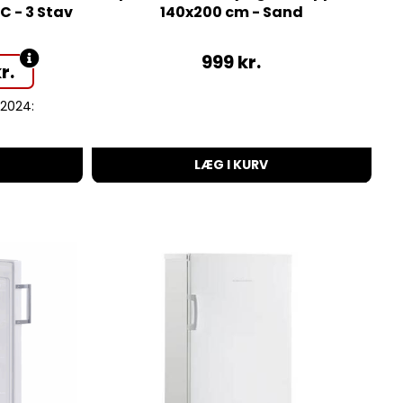
C - 3 Stav
140x200 cm - Sand
999
kr.
r.
1.2024:
LÆG I KURV