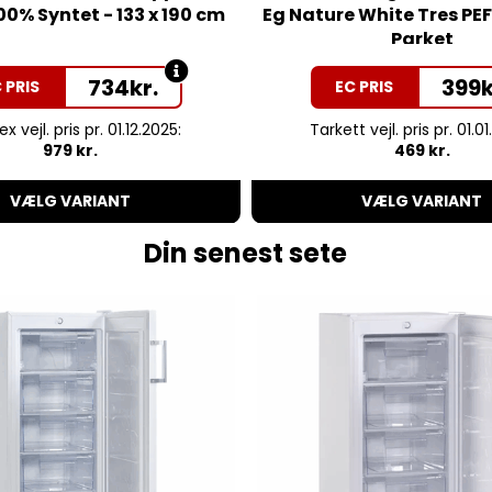
0% Syntet - 133 x 190 cm
Eg Nature White Tres PEF
Parket
734
kr.
399
k
 PRIS
EC PRIS
x vejl. pris pr. 01.12.2025:
Tarkett vejl. pris pr. 01.0
979 kr.
469 kr.
VÆLG VARIANT
VÆLG VARIANT
Din senest sete