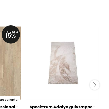
PRISFORSKEL
15%
ere varianter
ssional -
Specktrum Adalyn gulvtæppe -