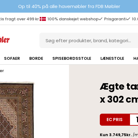
Op til 40% på alle havemøbler fra FDB Møbler
is fragt over 499 kr.
100% danskejet webshop
Prisgaranti
10
SOFAER
BORDE
SPISEBORDSSTOLE
LÆNESTOLE
H
er
Ægte tæ
x 302 c
EC PRIS