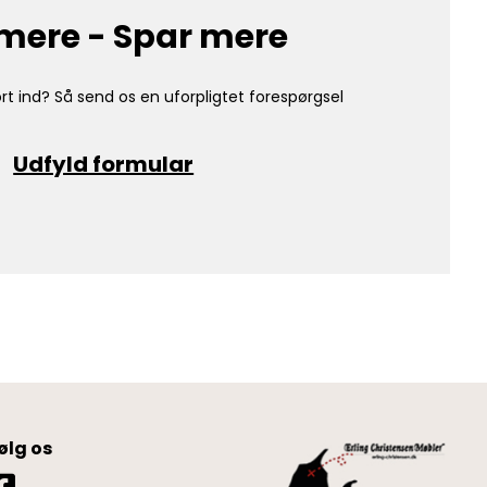
mere - Spar mere
rt ind? Så send os en uforpligtet forespørgsel
Udfyld formular
ølg os