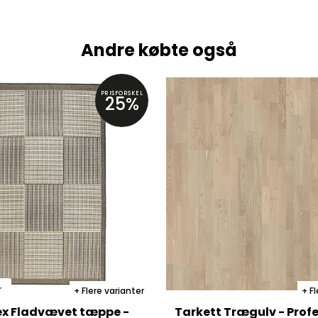
Andre købte også
PRISFORSKEL
25%
r
Flere varianter
Fl
ex Fladvævet tæppe -
Tarkett Trægulv - Profe