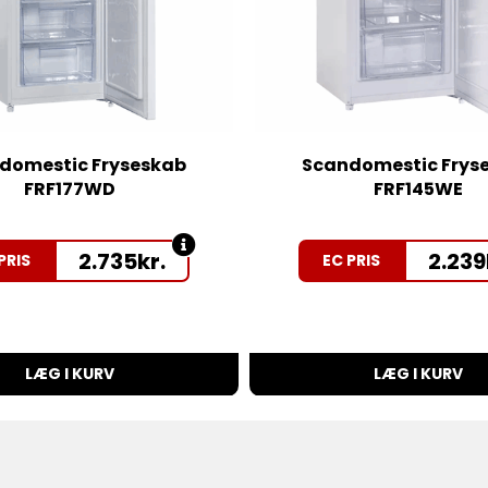
domestic Fryseskab
Scandomestic Frys
FRF177WD
FRF145WE
2.735
kr.
2.239
PRIS
EC PRIS
LÆG I KURV
LÆG I KURV