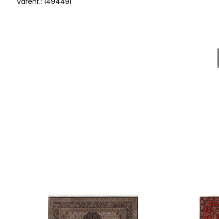
Varenr.:
1494491