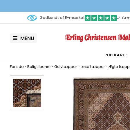
Godkendt af E-mærket
Grat
MENU
›
›
›
›
Forside
Boligtilbehør
Gulvtæpper
Løse tæpper
Ægte tæpp