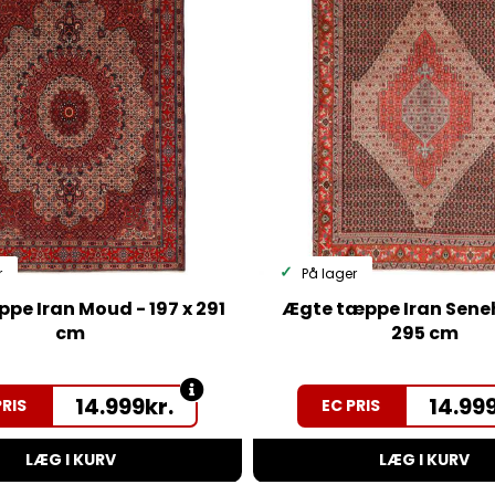
r
På lager
pe Iran Moud - 197 x 291
Ægte tæppe Iran Seneh
cm
295 cm
14.999
kr.
14.99
PRIS
EC PRIS
LÆG I KURV
LÆG I KURV