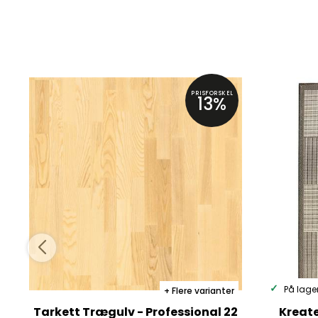
PRISFORSKEL
13%
På lage
Flere varianter
Tarkett Trægulv - Professional 22
Kreat