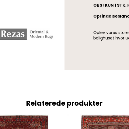
OBS! KUN 1 STK. 
Oprindelsesland
Oplev vores stor
bolighuset hvor u
Relaterede produkter