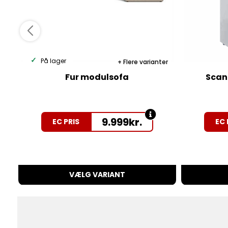
På lager
Flere varianter
Fur modulsofa
Scan
9.999
kr.
EC PRIS
EC 
VÆLG VARIANT