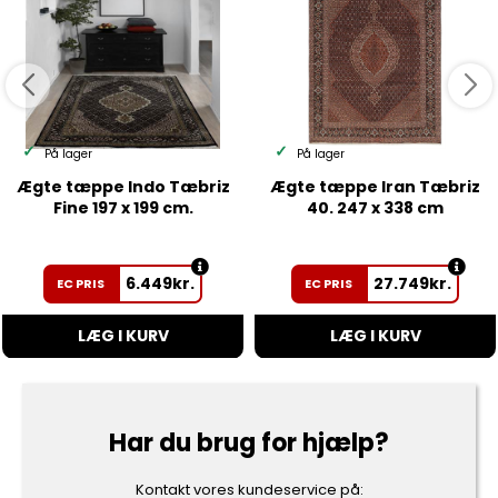
På lager
På lager
Ægte tæppe Indo Tæbriz
Ægte tæppe Iran Tæbriz
Fine 197 x 199 cm.
40. 247 x 338 cm
6.449
kr.
27.749
kr.
EC PRIS
EC PRIS
LÆG I KURV
LÆG I KURV
Har du brug for hjælp?
Kontakt vores kundeservice på: