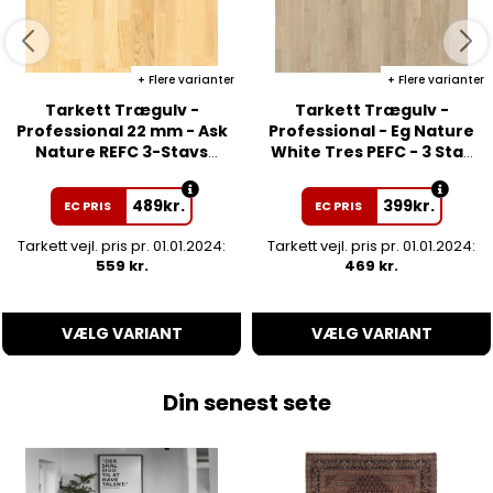
Flere varianter
Flere varianter
Tarkett Trægulv -
Tarkett Trægulv -
Professional 22 mm - Ask
Professional - Eg Nature
Nature REFC 3-Stavs
White Tres PEFC - 3 Stav
Parket - Matlak
Parket
489
kr.
399
kr.
EC PRIS
EC PRIS
Tarkett vejl. pris pr. 01.01.2024:
Tarkett vejl. pris pr. 01.01.2024:
559 kr.
469 kr.
VÆLG VARIANT
VÆLG VARIANT
Din senest sete