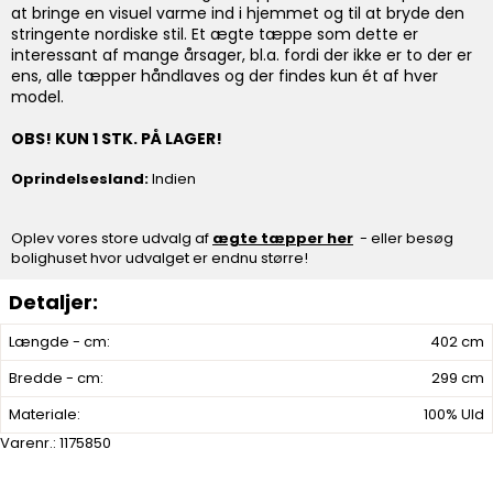
at bringe en visuel varme ind i hjemmet og til at bryde den
stringente nordiske stil. Et ægte tæppe som dette er
interessant af mange årsager, bl.a. fordi der ikke er to der er
ens, alle tæpper håndlaves og der findes kun ét af hver
model.
OBS! KUN 1 STK. PÅ LAGER!
Oprindelsesland:
Indien
Oplev vores store udvalg af
ægte tæpper her
- eller besøg
bolighuset hvor udvalget er endnu større!
Længde - cm:
402 cm
Bredde - cm:
299 cm
Materiale:
100% Uld
Varenr.:
1175850