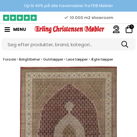
Prisgaranti
Op til 40% på alle havemøbler fra FDB Møbler
10.000 m2 showroom
0
MENU
Gratis & gode parkeringsforhold
›
›
›
›
Forside
Boligtilbehør
Gulvtæpper
Løse tæpper
Ægte tæpper