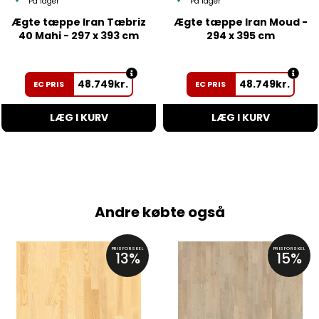
På lager
På lager
Ægte tæppe Iran Tæbriz
Ægte tæppe Iran Moud -
40 Mahi - 297 x 393 cm
294 x 395 cm
48.749
kr.
48.749
kr.
EC PRIS
EC PRIS
LÆG I KURV
LÆG I KURV
Andre købte også
PRISFORSKEL
PRISFORSKEL
13%
15%