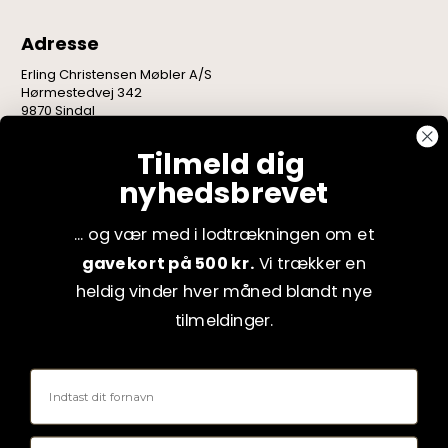
Adresse
Erling Christensen Møbler A/S
Hørmestedvej 342
9870 Sindal
CVR: 75082517
Tilmeld dig
nyhedsbrevet
... og vær med i lodtrækningen om et
gavekort på 500 kr.
Vi trækker en
heldig vinder hver måned blandt nye
tilmeldinger.
Fornavn
Email