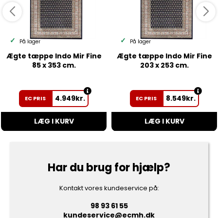
På lager
På lager
Ægte tæppe Indo Mir Fine
Ægte tæppe Indo Mir Fine
85 x 353 cm.
203 x 253 cm.
4.949
kr.
8.549
kr.
EC PRIS
EC PRIS
LÆG I KURV
LÆG I KURV
Har du brug for hjælp?
Kontakt vores kundeservice på:
98 93 61 55
kundeservice@ecmh.dk