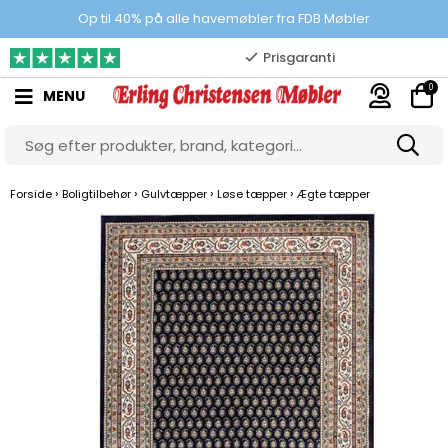
100% danskejet webshop
Op til 40% på alle havemøbler fra FDB Møbler
Prisgaranti
0
MENU
10.000 m2 showroom
Gratis & gode parkeringsforhold
›
›
›
›
Forside
Boligtilbehør
Gulvtæpper
Løse tæpper
Ægte tæpper