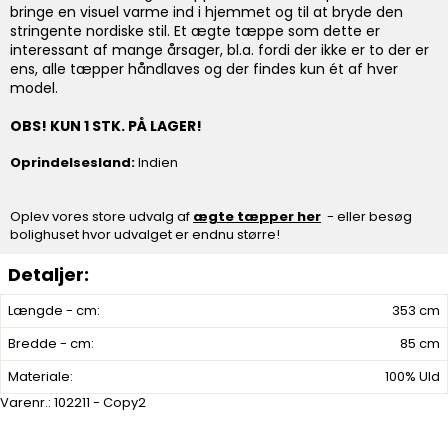
bringe en visuel varme ind i hjemmet og til at bryde den
stringente nordiske stil. Et ægte tæppe som dette er
interessant af mange årsager, bl.a. fordi der ikke er to der er
ens, alle tæpper håndlaves og der findes kun ét af hver
model.
OBS! KUN 1 STK. PÅ LAGER!
Oprindelsesland:
Indien
Oplev vores store udvalg af
ægte tæpper her
- eller besøg
bolighuset hvor udvalget er endnu større!
Længde - cm:
353 cm
Bredde - cm:
85 cm
Materiale:
100% Uld
Varenr.:
102211 - Copy2