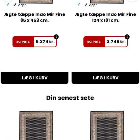
På lager
På lager
Ægte tæppe Indo Mir Fine
Ægte tæppe Indo Mir Fine
85 x 453 cm.
124 x 181 cm.
6.374
kr.
3.749
kr.
EC PRIS
EC PRIS
LÆG I KURV
LÆG I KURV
Din senest sete