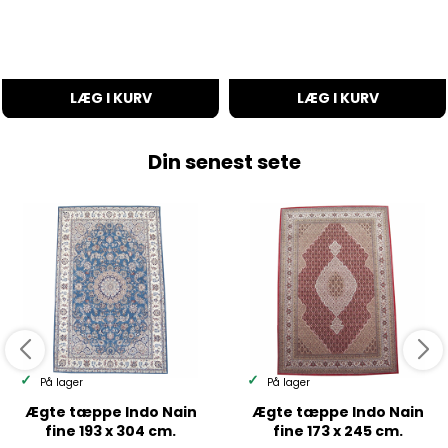
LÆG I KURV
LÆG I KURV
Din senest sete
På lager
På lager
Ægte tæppe Indo Nain
Ægte tæppe Indo Nain
fine 193 x 304 cm.
fine 173 x 245 cm.