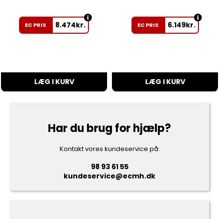
8.474
kr.
6.149
kr.
EC PRIS
EC PRIS
LÆG I KURV
LÆG I KURV
Har du brug for hjælp?
Kontakt vores kundeservice på:
98 93 61 55
kundeservice@ecmh.dk