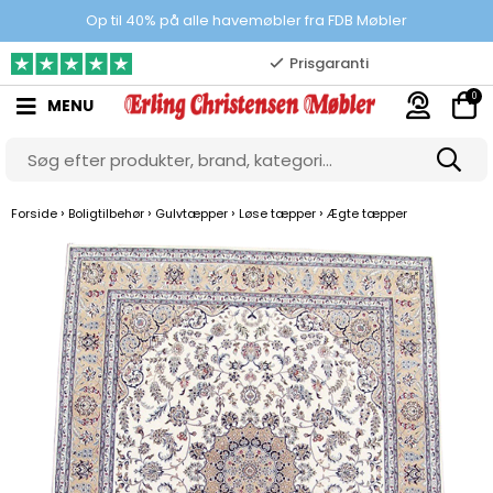
100% danskejet webshop
Op til 40% på alle havemøbler fra FDB Møbler
Prisgaranti
0
MENU
10.000 m2 showroom
Gratis & gode parkeringsforhold
›
›
›
›
Forside
Boligtilbehør
Gulvtæpper
Løse tæpper
Ægte tæpper