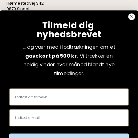
Hørmestedvej 342
9870 Sindal
CVR: 75082517
Tilmeld dig
nyhedsbrevet
... og vær med i lodtrækningen om et
gavekort på 500 kr.
Vi trækker en
heldig vinder hver måned blandt nye
tilmeldinger.
Fornavn
Email