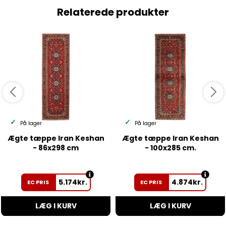
Relaterede produkter
På lager
På lager
Ægte tæppe Iran Keshan
Ægte tæppe Iran Keshan
- 86x298 cm
- 100x285 cm.
5.174
kr.
4.874
kr.
EC PRIS
EC PRIS
LÆG I KURV
LÆG I KURV