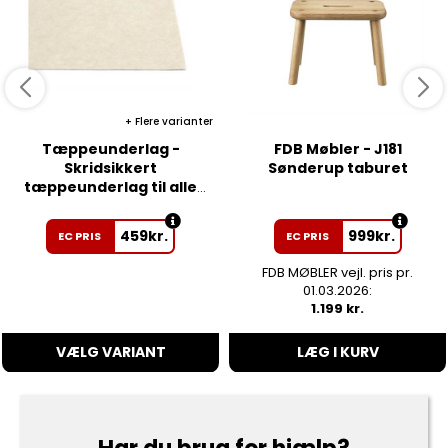
Flere varianter
Tæppeunderlag -
FDB Møbler - J181
Skridsikkert
Sønderup taburet
tæppeunderlag til alle
gulve - 190 x 280 cm
459
kr.
999
kr.
EC PRIS
EC PRIS
FDB MØBLER vejl. pris pr.
01.03.2026:
1.199 kr.
VÆLG VARIANT
LÆG I KURV