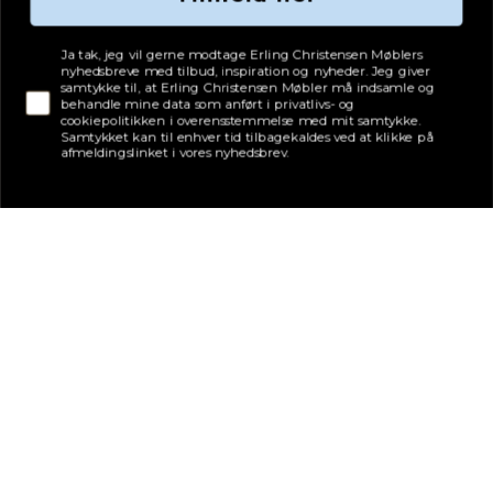
Tjekboks samtykke
Ja tak, jeg vil gerne modtage Erling Christensen Møblers
nyhedsbreve med tilbud, inspiration og nyheder. Jeg giver
samtykke til, at Erling Christensen Møbler må indsamle og
behandle mine data som anført i privatlivs- og
cookiepolitikken i overensstemmelse med mit samtykke.
Samtykket kan til enhver tid tilbagekaldes ved at klikke på
afmeldingslinket i vores nyhedsbrev.
Adresse
Erling Christensen Møbler A/S
Hørmestedvej 342
9870 Sindal
CVR: 75082517