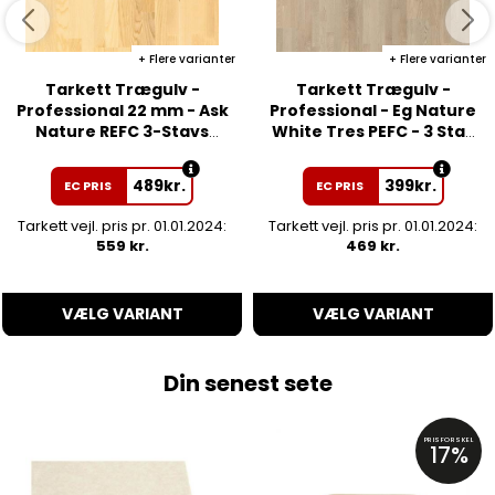
Flere varianter
Flere varianter
Tarkett Trægulv -
Tarkett Trægulv -
Professional 22 mm - Ask
Professional - Eg Nature
Nature REFC 3-Stavs
White Tres PEFC - 3 Stav
Parket - Matlak
Parket
489
kr.
399
kr.
EC PRIS
EC PRIS
Tarkett vejl. pris pr. 01.01.2024:
Tarkett vejl. pris pr. 01.01.2024:
559 kr.
469 kr.
VÆLG VARIANT
VÆLG VARIANT
Din senest sete
PRISFORSKEL
17%