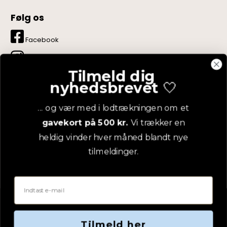
Følg os
Facebook
Instagram
Tilmeld dig
LinkedIn
nyhedsbrevet
🤍
YouTube
... og vær med i lodtrækningen om et
gavekort på 500 kr.
Vi trækker en
Pinterest
heldig vinder hver måned blandt nye
tilmeldinger.
Email
Tilmeld her