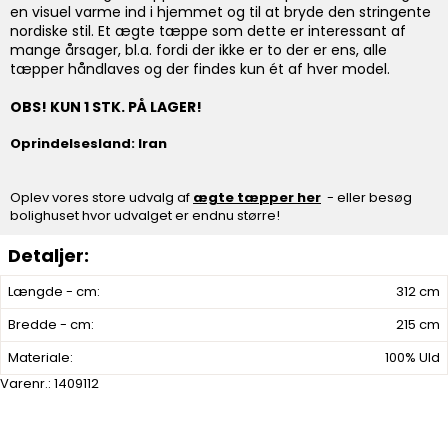
en visuel varme ind i hjemmet og til at bryde den stringente
nordiske stil. Et ægte tæppe som dette er interessant af
mange årsager, bl.a. fordi der ikke er to der er ens, alle
tæpper håndlaves og der findes kun ét af hver model.
OBS! KUN 1 STK. PÅ LAGER!
Oprindelsesland: Iran
Oplev vores store udvalg af
ægte tæpper her
- eller besøg
bolighuset hvor udvalget er endnu større!
Længde - cm:
312 cm
Bredde - cm:
215 cm
Materiale:
100% Uld
Varenr.:
1409112