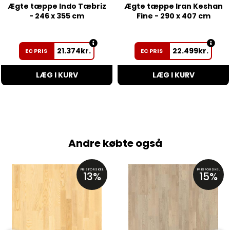
Ægte tæppe Indo Tæbriz
Ægte tæppe Iran Keshan
- 246 x 355 cm
Fine - 290 x 407 cm
21.374
kr.
22.499
kr.
EC PRIS
EC PRIS
LÆG I KURV
LÆG I KURV
Andre købte også
PRISFORSKEL
PRISFORSKEL
13%
15%