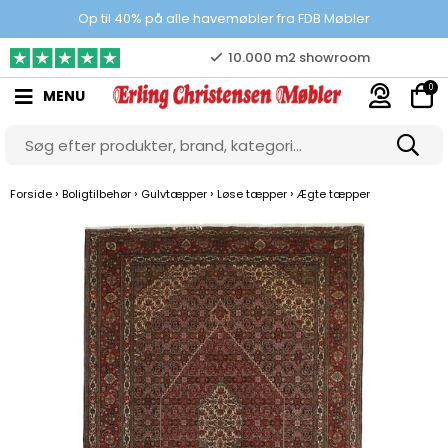
Prisgaranti
Op til 40% på alle havemøbler fra FDB Møbler
10.000 m2 showroom
0
MENU
Gratis & gode parkeringsforhold
›
›
›
›
Forside
Boligtilbehør
Gulvtæpper
Løse tæpper
Ægte tæpper