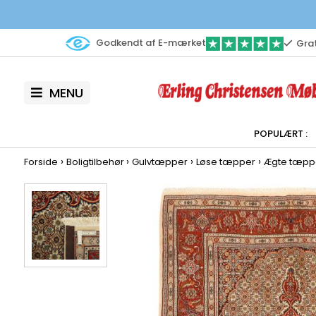
Godkendt af E-mærket
Grat
MENU
›
›
›
›
Forside
Boligtilbehør
Gulvtæpper
Løse tæpper
Ægte tæpp