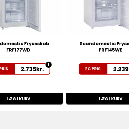
domestic Fryseskab
Scandomestic Frys
FRF177WD
FRF145WE
2.735
kr.
2.239
PRIS
EC PRIS
LÆG I KURV
LÆG I KURV