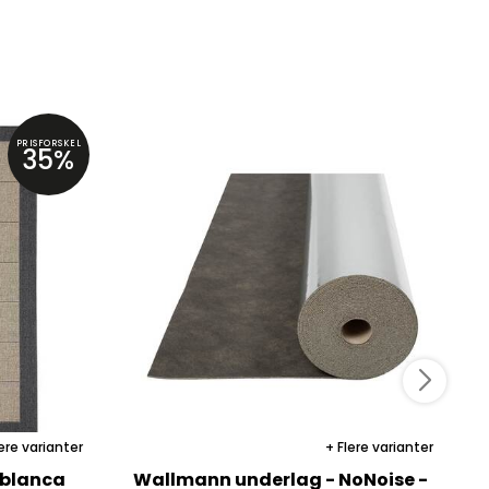
PRISFORSKEL
35%
ere varianter
Flere varianter
ablanca
Wallmann underlag - NoNoise -