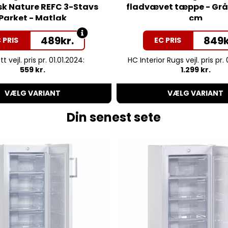
k Nature REFC 3-Stavs
fladvævet tæppe - Grå
Parket - Matlak
cm
489
kr.
849
 PRIS
EC PRIS
t vejl. pris pr. 01.01.2024:
HC Interior Rugs vejl. pris pr.
559 kr.
1.299 kr.
VÆLG VARIANT
VÆLG VARIANT
Din senest sete