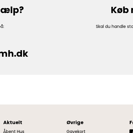
hjælp?
Køb 
å:
Skal du handle sto
cmh.dk
Aktuelt
Øvrige
F
Åbent Hus
Gavekort