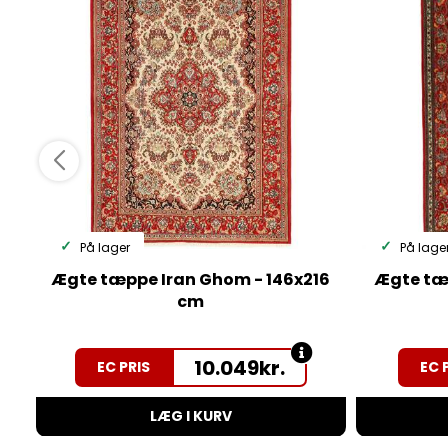
På lager
På lage
Ægte tæppe Iran Ghom - 146x216
Ægte tæp
cm
10.049
kr.
EC PRIS
EC 
LÆG I KURV