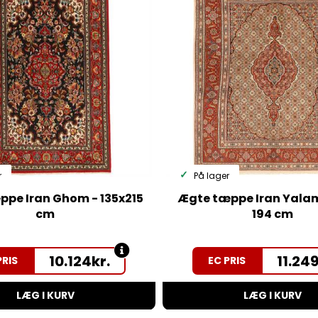
r
På lager
pe Iran Ghom - 135x215
Ægte tæppe Iran Yalam
cm
194 cm
10.124
kr.
11.24
PRIS
EC PRIS
LÆG I KURV
LÆG I KURV