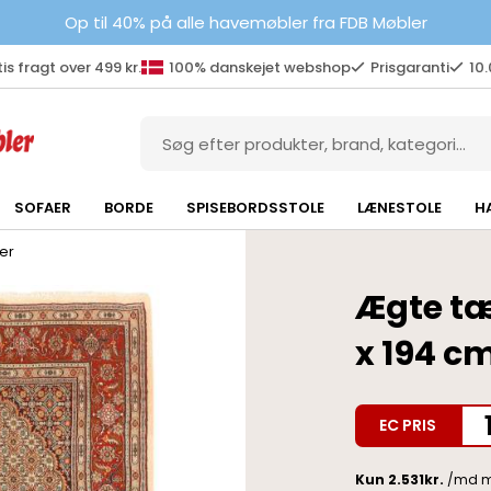
Op til 40% på alle havemøbler fra FDB Møbler
is fragt over 499 kr.
100% danskejet webshop
Prisgaranti
10
SOFAER
BORDE
SPISEBORDSSTOLE
LÆNESTOLE
H
er
Ægte tæ
x 194 c
EC PRIS