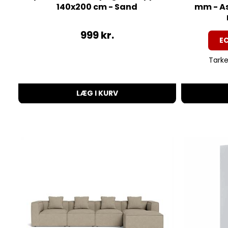
140x200 cm - Sand
mm - As
999
kr.
EC
Tarket
LÆG I KURV