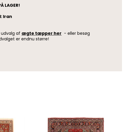
PÅ LAGER!
: Iran
e udvalg af
ægte tæpper her
- eller besøg
dvalget er endnu større!