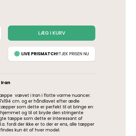
LÆG I KURV
LIVE PRISMATCH!
TJEK PRISEN NU
 Iran
æppe vævet i Iran i flotte varme nuancer.
x194 cm. og er håndlavet efter ædle
 tæpper som dette er perfekt til at bringe en
i hjemmet og til at bryde den stringente
 ægte tæppe som dette er interessant af
a. fordi der ikke er to der er ens, alle tæpper
findes kun ét af hver model.