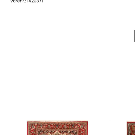
Varenr.:
1420371