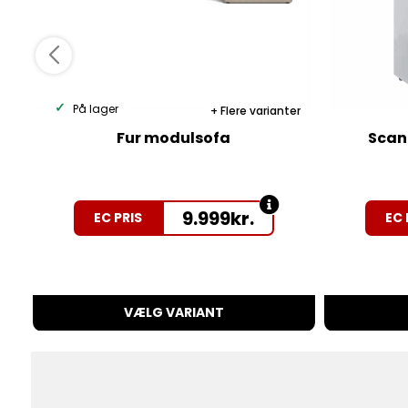
På lager
Flere varianter
Fur modulsofa
Scan
9.999
kr.
EC PRIS
EC 
VÆLG VARIANT