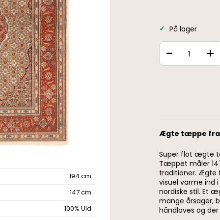
På lager
-
+
Ægte tæppe fra
Super flot ægte t
Tæppet måler 147
traditioner. Ægte
194 cm
visuel varme ind 
nordiske stil. Et
147 cm
mange årsager, bl.
100% Uld
håndlaves og der 