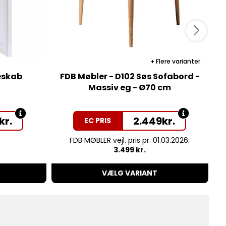
Flere varianter
eskab
FDB Møbler - D102 Søs Sofabord -
Massiv eg - Ø70 cm
kr.
2.449
kr.
EC PRIS
FDB MØBLER vejl. pris pr. 01.03.2026:
3.499 kr.
VÆLG VARIANT