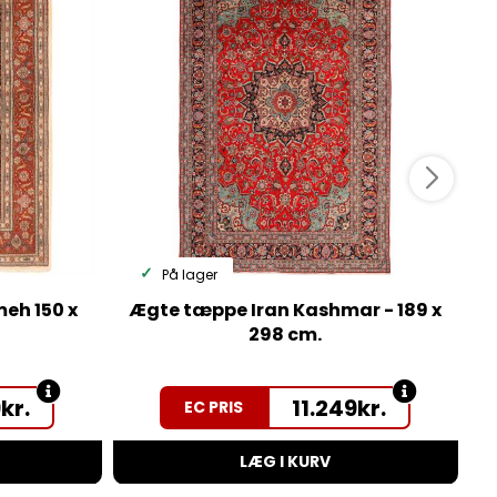
På lager
eh 150 x
Ægte tæppe Iran Kashmar - 189 x
Æ
298 cm.
9
kr.
11.249
kr.
EC PRIS
LÆG I KURV