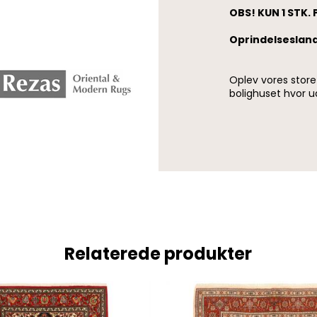
OBS! KUN 1 STK. 
Oprindelsesland
Oplev vores stor
bolighuset hvor u
Relaterede produkter