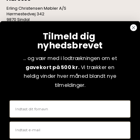
Erling Christensen Møbler A/S
Hørmestedvej 342
9870 Sindal
CVR: 75082517
Tilmeld dig
nyhedsbrevet
... og vær med i lodtrækningen om et
gavekort på 500 kr.
Vi trækker en
heldig vinder hver måned blandt nye
tilmeldinger.
Fornavn
Email