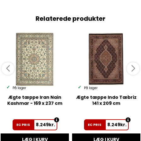
Relaterede produkter
På lager
På lager
Ægte tæppe Iran Nain
Ægte tæppe Indo Tæbriz
Kashmar - 169 x 237 cm
141 x 209 cm
8.249
kr.
8.249
kr.
EC PRIS
EC PRIS
LÆG I KURV
LÆG I KURV