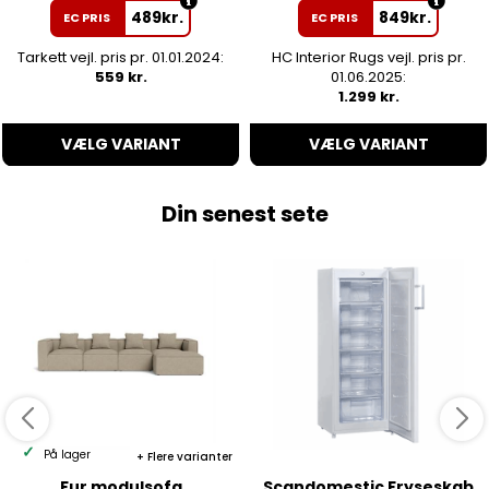
489
kr.
849
kr.
EC PRIS
EC PRIS
Tarkett vejl. pris pr. 01.01.2024:
HC Interior Rugs vejl. pris pr.
559 kr.
01.06.2025:
1.299 kr.
VÆLG VARIANT
VÆLG VARIANT
Din senest sete
På lager
Flere varianter
Fur modulsofa
Scandomestic Fryseskab