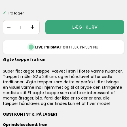
På lager
-
+
LÆG I KURV
LIVE PRISMATCH!
TJEK PRISEN NU
Ægte tæppe fra Iran
Super flot ægte tæppe vævet i Iran i flotte varme nuancer.
Tæppet måler 82 x 291 cm. og er håndlavet efter ædle
traditioner. Ægte tæpper som dette er perfekt til at bringe
en visuel varme ind i hjemmet og til at bryde den stringente
nordiske stil. Et ægte tæppe som dette er interessant af
mange årsager, bl.a. fordi der ikke er to der er ens, alle
tæpper håndlaves og der findes kun ét af hver model.
OBS! KUN 1 STK. PÅ LAGER!
Oprindelsesland: Iran