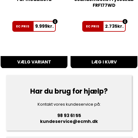
FRF177WD
9.999
kr.
2.735
kr.
EC PRIS
EC PRIS
VÆLG VARIANT
LÆG I KURV
Har du brug for hjælp?
Kontakt vores kundeservice på:
98 93 61 55
kundeservice@ecmh.dk