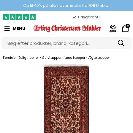
100% danskejet webshop
Op til 40% på alle havemøbler fra FDB Møbler
Prisgaranti
0
MENU
10.000 m2 showroom
Gratis & gode parkeringsforhold
›
›
›
›
Forside
Boligtilbehør
Gulvtæpper
Løse tæpper
Ægte tæpper