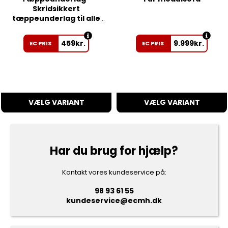
Skridsikkert
tæppeunderlag til alle
gulve - 190 x 280 cm
459
kr.
9.999
kr.
EC PRIS
EC PRIS
VÆLG VARIANT
VÆLG VARIANT
Har du brug for hjælp?
Kontakt vores kundeservice på:
98 93 61 55
kundeservice@ecmh.dk