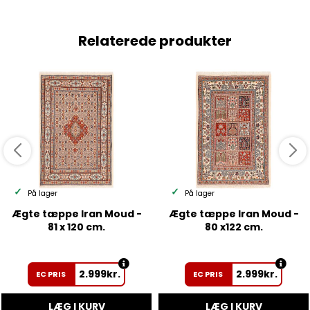
Relaterede produkter
På lager
På lager
Ægte tæppe Iran Moud -
Ægte tæppe Iran Moud -
81 x 120 cm.
80 x122 cm.
2.999
kr.
2.999
kr.
EC PRIS
EC PRIS
LÆG I KURV
LÆG I KURV