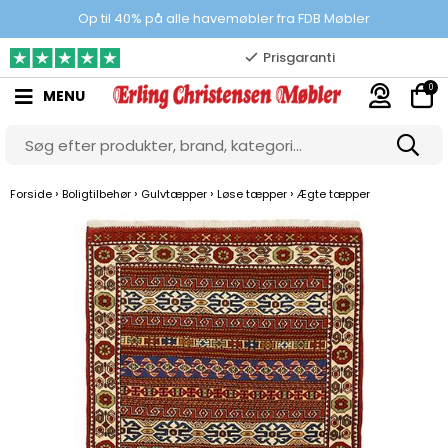
Prisgaranti
Op til 40% på alle havemøbler fra FDB Møbler
10.000 m2 showroom
0
MENU
Gratis & gode parkeringsforhold
›
›
›
›
Forside
Boligtilbehør
Gulvtæpper
Løse tæpper
Ægte tæpper