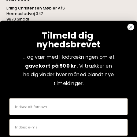
Erling Christensen Møbler A/S
Hørmestedvej 342
9870 Sindal
CVR: 75082517
Tilmeld dig
nyhedsbrevet
... og vær med i lodtrækningen om et
gavekort på 500 kr.
Vi trækker en
heldig vinder hver måned blandt nye
tilmeldinger.
Fornavn
Email