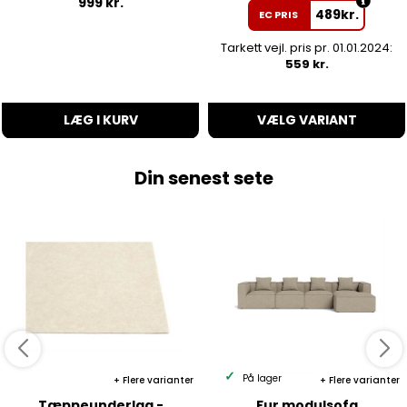
999
kr.
489
kr.
EC PRIS
Tarkett vejl. pris pr. 01.01.2024:
559 kr.
LÆG I KURV
VÆLG VARIANT
Din senest sete
På lager
Flere varianter
Flere varianter
Tæppeunderlag -
Fur modulsofa