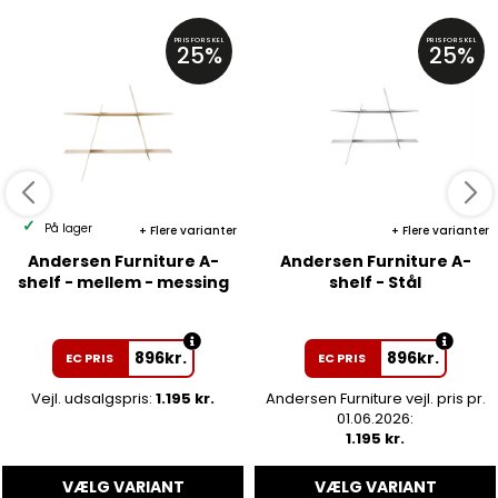
PRISFORSKEL
PRISFORSKEL
25%
25%
På lager
Flere varianter
Flere varianter
Andersen Furniture A-
Andersen Furniture A-
shelf - mellem - messing
shelf - Stål
896
kr.
896
kr.
EC PRIS
EC PRIS
Vejl. udsalgspris:
1.195 kr.
Andersen Furniture vejl. pris pr.
01.06.2026:
1.195 kr.
VÆLG VARIANT
VÆLG VARIANT