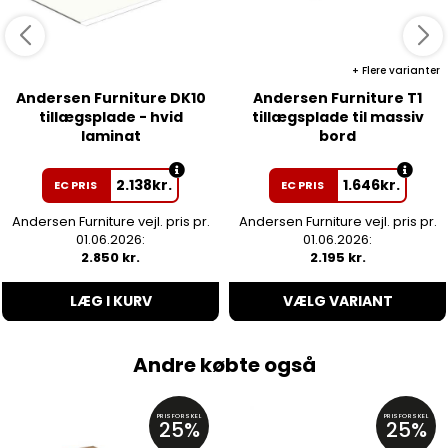
Flere varianter
Andersen Furniture DK10
Andersen Furniture T1
tillægsplade - hvid
tillægsplade til massiv
laminat
bord
2.138
kr.
1.646
kr.
EC PRIS
EC PRIS
Andersen Furniture vejl. pris pr.
Andersen Furniture vejl. pris pr.
01.06.2026:
01.06.2026:
2.850 kr.
2.195 kr.
LÆG I KURV
VÆLG VARIANT
Andre købte også
PRISFORSKEL
PRISFORSKEL
25%
25%