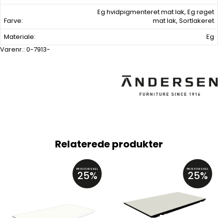
Eg hvidpigmenteret mat lak, Eg røget
Farve:
mat lak, Sortlakeret
Materiale:
Eg
Varenr.:
0-7913-
Relaterede produkter
PRISFORSKEL
PRISFORSKEL
25%
25%