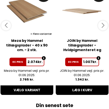
Flere varianter
Meza by Hammel
JOIN by Hammel
tillægsplader - 40 x 90
tillægsplader -
cm. - 2 stk.
Hvidpigmenteret eg
2.074
kr.
1.007
kr.
EC PRIS
EC PRIS
Meza by Hammel vejl. pris pr.
JOIN by Hammel vejl. pris pr.
01.06.2025:
01.06.2025:
2.765 kr.
1.342 kr.
VÆLG VARIANT
LÆG I KURV
Din senest sete