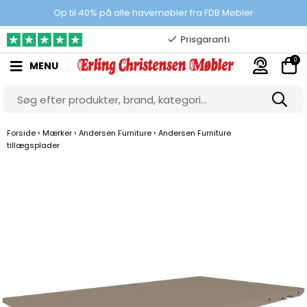
100% danskejet webshop
Op til 40% på alle havemøbler fra FDB Møbler
Prisgaranti
0
MENU
10.000 m2 showroom
Gratis & gode parkeringsforhold
›
›
›
Forside
Mærker
Andersen Furniture
Andersen Furniture
tillægsplader