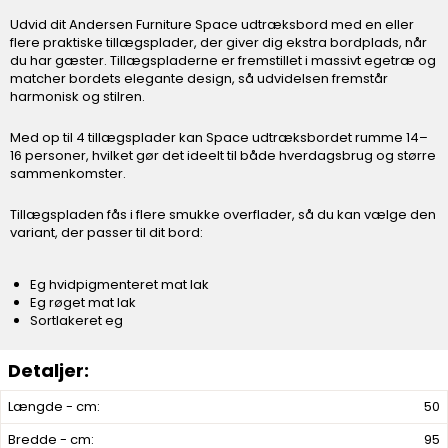
Udvid dit Andersen Furniture Space udtræksbord med en eller
flere praktiske tillægsplader, der giver dig ekstra bordplads, når
du har gæster. Tillægspladerne er fremstillet i massivt egetræ og
matcher bordets elegante design, så udvidelsen fremstår
harmonisk og stilren.
Med op til 4 tillægsplader kan Space udtræksbordet rumme 14–
16 personer, hvilket gør det ideelt til både hverdagsbrug og større
sammenkomster.
Tillægspladen fås i flere smukke overflader, så du kan vælge den
variant, der passer til dit bord:
Eg hvidpigmenteret mat lak
Eg røget mat lak
Sortlakeret eg
Længde - cm:
50
Bredde - cm:
95