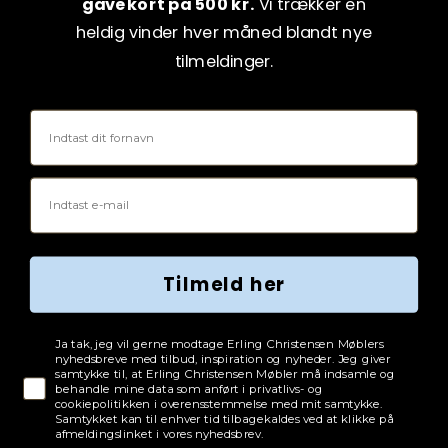
gavekort på 500 kr.
Vi trækker en
heldig vinder hver måned blandt nye
tilmeldinger.
Fornavn
Email
Tilmeld her
Tjekboks samtykke
Ja tak, jeg vil gerne modtage Erling Christensen Møblers
nyhedsbreve med tilbud, inspiration og nyheder. Jeg giver
samtykke til, at Erling Christensen Møbler må indsamle og
behandle mine data som anført i privatlivs- og
cookiepolitikken i overensstemmelse med mit samtykke.
Samtykket kan til enhver tid tilbagekaldes ved at klikke på
afmeldingslinket i vores nyhedsbrev.