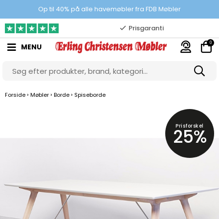
100% danskejet webshop
Op til 40% på alle havemøbler fra FDB Møbler
Prisgaranti
0
MENU
10.000 m2 showroom
Gratis & gode parkeringsforhold
›
›
›
Forside
Møbler
Borde
Spiseborde
Prisforskel
25%