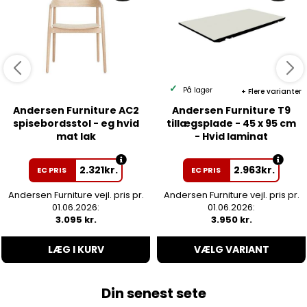
På lager
Flere varianter
Andersen Furniture AC2
Andersen Furniture T9
spisebordsstol - eg hvid
tillægsplade - 45 x 95 cm
mat lak
- Hvid laminat
2.321
kr.
2.963
kr.
EC PRIS
EC PRIS
Andersen Furniture vejl. pris pr.
Andersen Furniture vejl. pris pr.
01.06.2026:
01.06.2026:
3.095 kr.
3.950 kr.
LÆG I KURV
VÆLG VARIANT
Din senest sete