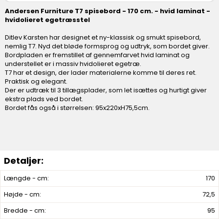
Andersen Furniture T7 spisebord - 170 cm. - hvid laminat -
hvidolieret egetræsstel
Ditlev Karsten har designet et ny-klassisk og smukt spisebord,
nemlig T7. Nyd det bløde formsprog og udtryk, som bordet giver.
Bordpladen er fremstillet af gennemfarvet hvid laminat og
understellet er i massiv hvidolieret egetræ.
T7 har et design, der lader materialerne komme til deres ret.
Praktisk og elegant.
Der er udtræk til 3 tillægsplader, som let isættes og hurtigt giver
ekstra plads ved bordet.
Bordet fås også i størrelsen: 95x220xH75,5cm.
Længde - cm:
170
Højde - cm:
72,5
Bredde - cm:
95