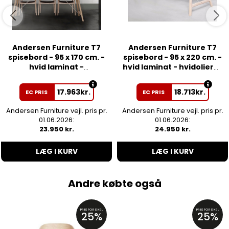
Andersen Furniture T7
Andersen Furniture T7
spisebord - 95 x 170 cm. -
spisebord - 95 x 220 cm. -
hvid laminat -
hvid laminat - hvidolieret
sæbebehandlet eg
eg
17.963
kr.
18.713
kr.
EC PRIS
EC PRIS
Andersen Furniture vejl. pris pr.
Andersen Furniture vejl. pris pr.
01.06.2026:
01.06.2026:
23.950 kr.
24.950 kr.
LÆG I KURV
LÆG I KURV
Andre købte også
PRISFORSKEL
PRISFORSKEL
25%
25%