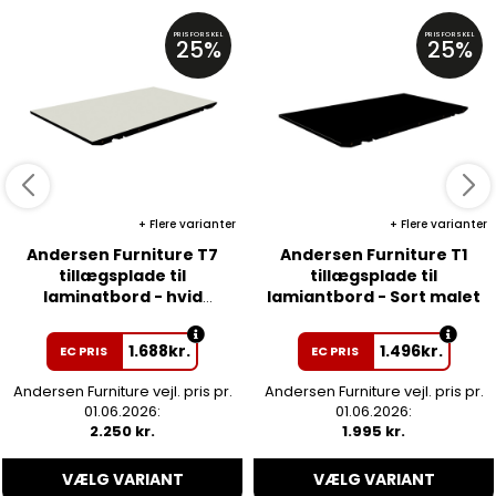
PRISFORSKEL
PRISFORSKEL
25%
25%
Flere varianter
Flere varianter
Andersen Furniture T7
Andersen Furniture T1
tillægsplade til
tillægsplade til
laminatbord - hvid
lamiantbord - Sort malet
lakeret
1.688
kr.
1.496
kr.
EC PRIS
EC PRIS
Andersen Furniture vejl. pris pr.
Andersen Furniture vejl. pris pr.
01.06.2026:
01.06.2026:
2.250 kr.
1.995 kr.
VÆLG VARIANT
VÆLG VARIANT