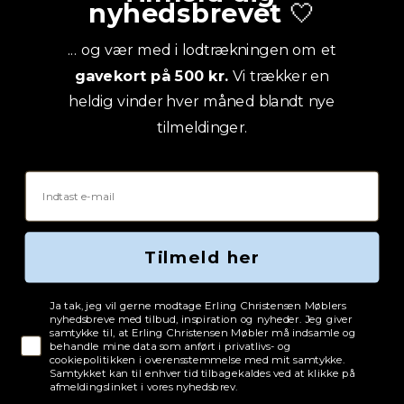
nyhedsbrevet
🤍
... og vær med i lodtrækningen om et
gavekort på 500 kr.
Vi trækker en
heldig vinder hver måned blandt nye
tilmeldinger.
Email
Tilmeld her
Tjekboks samtykke
Ja tak, jeg vil gerne modtage Erling Christensen Møblers
nyhedsbreve med tilbud, inspiration og nyheder. Jeg giver
samtykke til, at Erling Christensen Møbler må indsamle og
behandle mine data som anført i privatlivs- og
cookiepolitikken i overensstemmelse med mit samtykke.
Samtykket kan til enhver tid tilbagekaldes ved at klikke på
afmeldingslinket i vores nyhedsbrev.