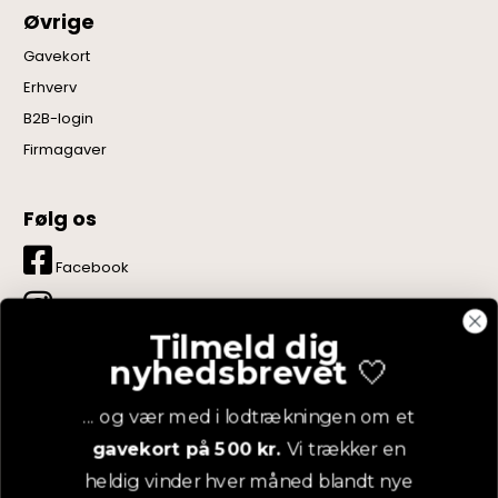
Øvrige
Gavekort
Erhverv
B2B-login
Firmagaver
Følg os
Facebook
Instagram
Tilmeld dig
LinkedIn
nyhedsbrevet
🤍
YouTube
... og vær med i lodtrækningen om et
gavekort på 500 kr.
Vi trækker en
Pinterest
heldig vinder hver måned blandt nye