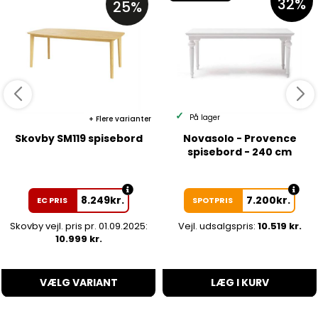
32%
25%
På lager
Flere varianter
Skovby SM119 spisebord
Novasolo - Provence
spisebord - 240 cm
8.249
kr.
7.200
kr.
EC PRIS
SPOTPRIS
Skovby vejl. pris pr. 01.09.2025:
Vejl. udsalgspris:
10.519 kr.
10.999 kr.
VÆLG VARIANT
LÆG I KURV