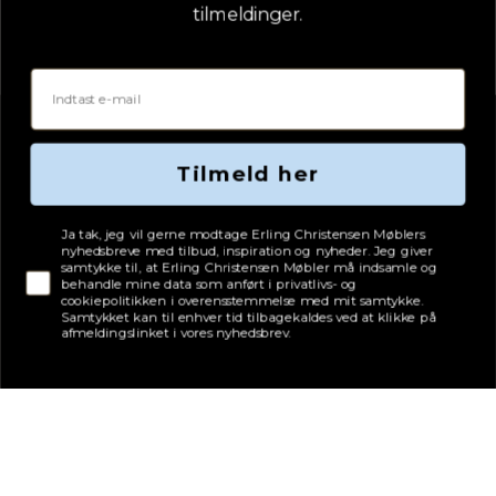
tilmeldinger.
Email
Tilmeld her
Tjekboks samtykke
Ja tak, jeg vil gerne modtage Erling Christensen Møblers
nyhedsbreve med tilbud, inspiration og nyheder. Jeg giver
samtykke til, at Erling Christensen Møbler må indsamle og
behandle mine data som anført i privatlivs- og
cookiepolitikken i overensstemmelse med mit samtykke.
Samtykket kan til enhver tid tilbagekaldes ved at klikke på
afmeldingslinket i vores nyhedsbrev.
Adresse
Erling Christensen Møbler A/S
Hørmestedvej 342
9870 Sindal
CVR: 75082517