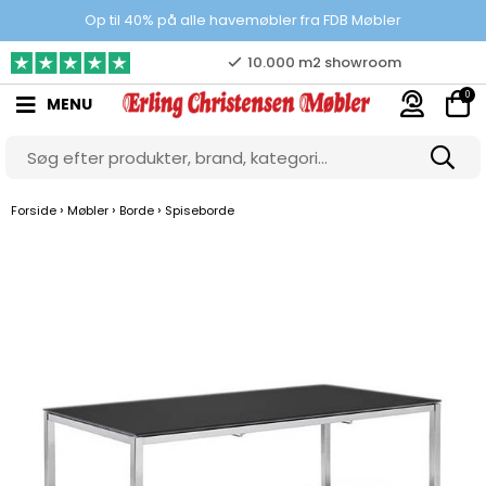
Prisgaranti
Op til 40% på alle havemøbler fra FDB Møbler
10.000 m2 showroom
0
MENU
Gratis & gode parkeringsforhold
›
›
›
Forside
Møbler
Borde
Spiseborde