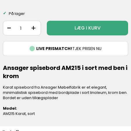
På lager
-
+
LÆG I KURV
LIVE PRISMATCH!
TJEK PRISEN NU
Ansager spisebord AM215 i sort med ben i
krom
Karat spisebord fra Ansager Møbelfabrik er et elegant,
minimalistisk spisebord med bordplade i sort linoleum, krom ben.
Bordet er uden tillægsplader
Model:
AM215 Karat, sort