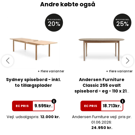
Andre købte også
PRISFORSKEL
PRISFORSKEL
20%
25%
Flere varianter
Flere varianter
Sydney spisebord - inkl.
Andersen Furniture
to tillægsplader
Classic 255 ovalt
spisebord - eg - 110 x 215
cm.
9.595
kr.
18.713
kr.
EC PRIS
EC PRIS
Vejl. udsalgspris:
12.000 kr.
Andersen Furniture vejl. pris pr.
01.06.2026:
24.950 kr.