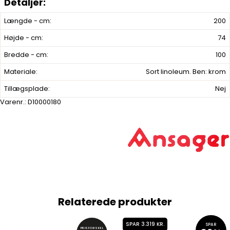
Længde - cm:
200
Højde - cm:
74
Bredde - cm:
100
Materiale:
Sort linoleum. Ben: krom
Tillægsplade:
Nej
Varenr.:
D10000180
Relaterede produkter
SPAR 3.319 KR.
SPAR
PRISFORSKEL