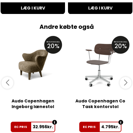
LÆG I KURV
LÆG I KURV
Andre købte også
PRISFORSKEL
PRISFORSKEL
20%
20%
Audo Copenhagen
Audo Copenhagen Co
Ingeborg lænestol
Task kontorstol
32.956
kr.
4.795
kr.
EC PRIS
EC PRIS