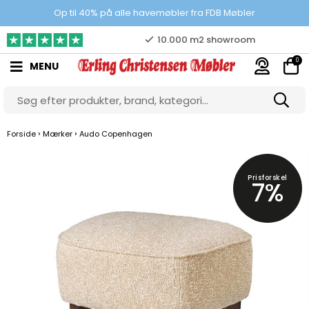
Prisgaranti
Op til 40% på alle havemøbler fra FDB Møbler
10.000 m2 showroom
0
MENU
Gratis & gode parkeringsforhold
›
›
Forside
Mærker
Audo Copenhagen
Prisforskel
7%