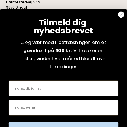
Hørmestedvej 342
9870 Sindal
CVR: 75082517
Tilmeld dig
nyhedsbrevet
... og vær med i lodtrækningen om et
gavekort på 500 kr.
Vi trækker en
heldig vinder hver måned blandt nye
tilmeldinger.
Fornavn
Email