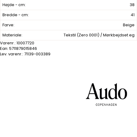
Højde - cm:
38
Bredde - cm:
41
Farve:
Beige
Materiale:
Tekstil (Zero 0001) / Mørkbejdset eg
Varenr.:
10007720
Ean: 5711879015846
Lev. varenr.:
71139-003389