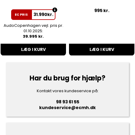
995
kr.
31.990
kr.
EC PRIS
AudoCopenhagen vejl. pris pr.
01.10.2025:
39.995 kr.
LÆG I KURV
LÆG I KURV
Har du brug for hjælp?
Kontakt vores kundeservice på:
98 93 61 55
kundeservice@ecmh.dk