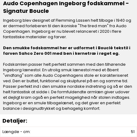
Audo Copenhagen Ingeborg fodskammel -
Signatur Boucle
Ingeborg blev designet af Flemming Lassen helt tilbage i 1940 og
er dermed forløberen til den ikoniske "The tired man" fra Audo
Copenhagen. Ingeborg er nu blevet relanceret i 2020 i flere
fantastiske materialer og farver.
Den smukke fodskammel her er udformet i Bouclé tekstil i
farven Sahco Zero 001 med ben i kernetræ i røget eg.
Fodskamlen passer helt perfekt sammen med den tilhørende
Ingeborg lænestol. En utrolig smuk lænestol med et åbent
"vindfang" som alle Audo Copenhagens stole er karakteriseret
ved. Den er buttet, funktionel og skulpturel på en og samme tid.
Passer perfekt ind i den smukke nordiske indretning og så er den
helt fantastisk at sidde i. De formfuldendte armlæn giver udover
et dejligt kram også en perfekt magelighed når stolen indtages.
Ingeborg er en smule tilbagelænet, og det giver en perfekt
balance i designudtrykket og behagelig komfort.
Længde - cm:
51