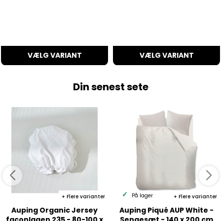
VÆLG VARIANT
VÆLG VARIANT
Din senest sete
På lager
Flere varianter
Flere varianter
Auping Organic Jersey
Auping Piqué AUP White -
faconlagen 235 - 80-100 x
Sengesæt - 140 x 200 cm