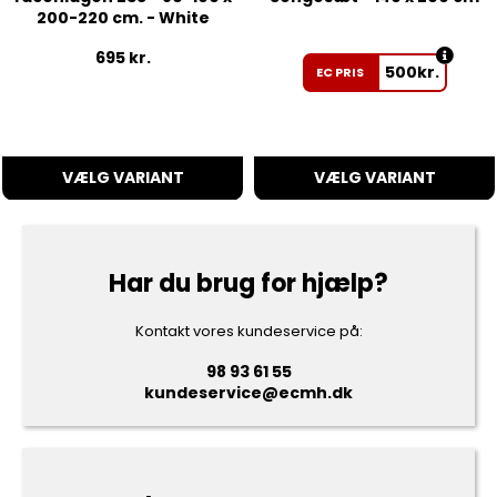
200-220 cm. - White
695
kr.
500
kr.
EC PRIS
VÆLG VARIANT
VÆLG VARIANT
Har du brug for hjælp?
Kontakt vores kundeservice på:
98 93 61 55
kundeservice@ecmh.dk