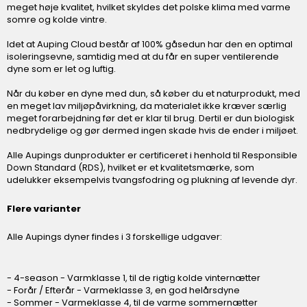
meget høje kvalitet, hvilket skyldes det polske klima med varme
somre og kolde vintre.
Idet at Auping Cloud består af 100% gåsedun har den en optimal
isoleringsevne, samtidig med at du får en super ventilerende
dyne som er let og luftig.
Når du køber en dyne med dun, så køber du et naturprodukt, med
en meget lav miljøpåvirkning, da materialet ikke kræver særlig
meget forarbejdning før det er klar til brug. Dertil er dun biologisk
nedbrydelige og gør dermed ingen skade hvis de ender i miljøet.
Alle Aupings dunprodukter er certificeret i henhold til Responsible
Down Standard (RDS), hvilket er et kvalitetsmærke, som
udelukker eksempelvis tvangsfodring og plukning af levende dyr.
Flere varianter
Alle Aupings dyner findes i 3 forskellige udgaver:
- 4-season - Varmklasse 1, til de rigtig kolde vinternætter
- Forår / Efterår - Varmeklasse 3, en god helårsdyne
- Sommer - Varmeklasse 4, til de varme sommernætter