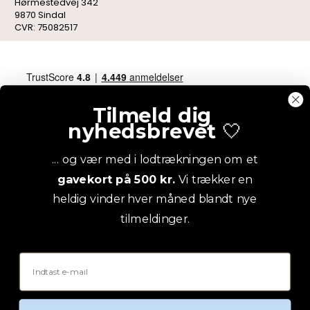
Hørmestedvej 342
9870 Sindal
CVR: 75082517
Tilmeld dig
nyhedsbrevet
🤍
... og vær med i lodtrækningen om et
gavekort på 500 kr.
Vi trækker en
heldig vinder hver måned blandt nye
tilmeldinger.
Email