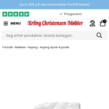
100% danskejet webshop
Op til 40% på alle havemøbler fra FDB Møbler
Prisgaranti
0
MENU
10.000 m2 showroom
Gratis & gode parkeringsforhold
›
›
›
Forside
Mærker
Auping
Auping dyner & puder